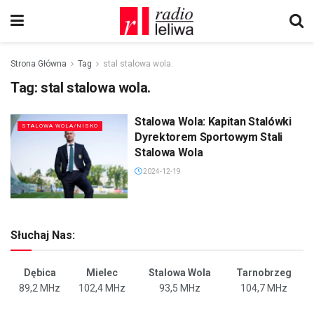
Strona Główna
Tag
stal stalowa wola.
Tag:
stal stalowa wola.
Stalowa Wola: Kapitan Stalówki
STALOWA WOLA/NISKO
Dyrektorem Sportowym Stali
Stalowa Wola
2024-12-19
Słuchaj Nas:
Dębica
Mielec
Stalowa Wola
Tarnobrzeg
89,2 MHz
102,4 MHz
93,5 MHz
104,7 MHz