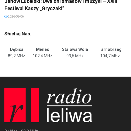
Janów Lubelski: Dwa dni smaków i muzyki – XXIII
Festiwal Kaszy „Gryczaki”
2026-08-06
Słuchaj Nas:
Dębica
Mielec
Stalowa Wola
Tarnobrzeg
89,2 MHz
102,4 MHz
93,5 MHz
104,7 MHz