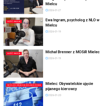
Mielcu
2026-01-27
Ewa Ingram, psycholog z NLO w
GOŚĆ RADIA
Mielcu
2026-01-19
Michał Brenner z MOSiR Mielec
GOŚĆ RADIA
2026-01-19
Mielec: Obywatelskie ujęcie
MIELEC/DĘBICA/KOLBUSZOWA
pijanego kierowcy
2026-01-20