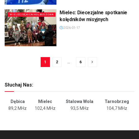
Mielec: Diecezjalne spotkanie
MIELEC/DĘBICA/KOLBUSZOWA
kolędników misyjnych
2026-01-17
1
2
…
6
Słuchaj Nas:
Dębica
Mielec
Stalowa Wola
Tarnobrzeg
89,2 MHz
102,4 MHz
93,5 MHz
104,7 MHz