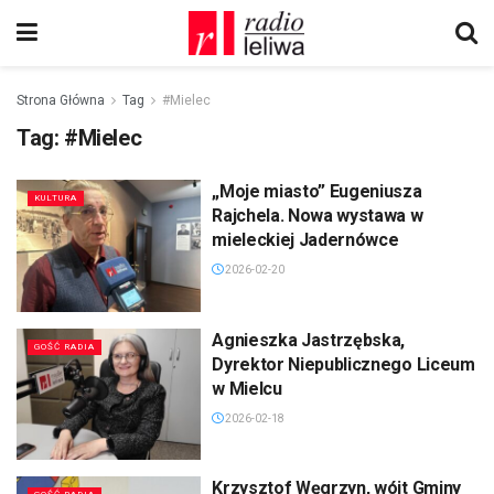
Strona Główna
Tag
#Mielec
Tag:
#Mielec
„Moje miasto” Eugeniusza
KULTURA
Rajchela. Nowa wystawa w
mieleckiej Jadernówce
2026-02-20
Agnieszka Jastrzębska,
GOŚĆ RADIA
Dyrektor Niepublicznego Liceum
w Mielcu
2026-02-18
Krzysztof Węgrzyn, wójt Gminy