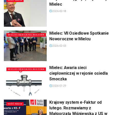
GOŚĆ RADIA
Mielec
2026-02-18
Mielec: VII Osiedlowe Spotkanie
MIELEC/DĘBICA/KOLBUSZOWA
Noworoczne w Mielcu
2026-02-03
Mielec: Awaria sieci
MIELEC/DĘBICA/KOLBUSZOWA
ciepłowniczej w rejonie osiedla
Smoczka
2026-01-29
Krajowy system e-Faktur od
GOŚĆ RADIA
lutego. Rozmawiamy z
Małgorzatą Wiśniewską z US w