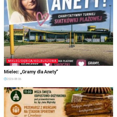
MIELEC/DĘBICA/KOLBUSZOWA
Mielec: „Gramy dla Anety”
2026-08-06