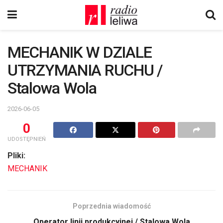
MECHANIK W DZIALE
UTRZYMANIA RUCHU /
Stalowa Wola
2026-06-05
0
UDOSTĘPNIEŃ
Pliki:
MECHANIK
Poprzednia wiadomość
Operator linii produkcyjnej / Stalowa Wola