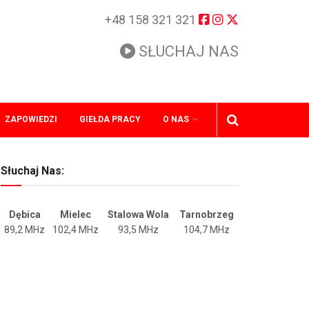
+48 158 321 321
SŁUCHAJ NAS
ZAPOWIEDZI
GIEŁDA PRACY
O NAS
Słuchaj Nas:
Dębica
Mielec
Stalowa Wola
Tarnobrzeg
89,2 MHz
102,4 MHz
93,5 MHz
104,7 MHz