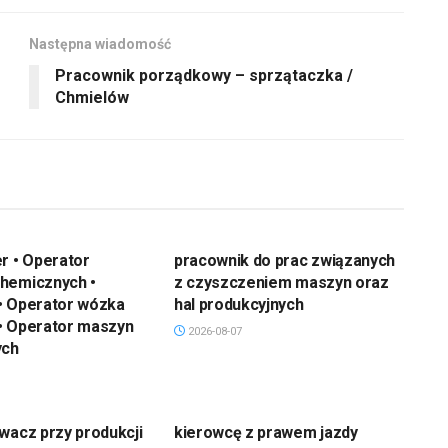
Następna wiadomość
Pracownik porządkowy – sprzątaczka /
Chmielów
r • Operator
pracownik do prac związanych
hemicznych •
z czyszczeniem maszyn oraz
• Operator wózka
hal produkcyjnych
• Operator maszyn
2026-08-07
ych
wacz przy produkcji
kierowcę z prawem jazdy