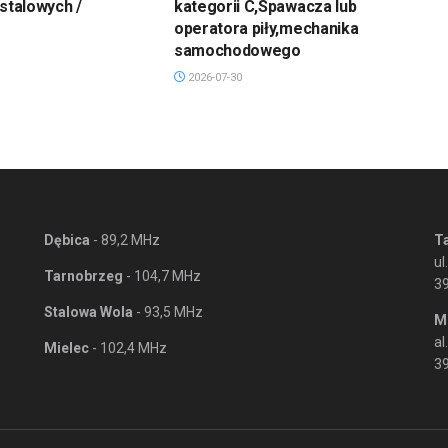
 stalowych /
kategorii C,Spawacza lub
operatora piły,mechanika
samochodowego
2026-07-30
Dębica
- 89,2 MHz
T
ul
Tarnobrzeg
- 104,7 MHz
3
Stalowa Wola
- 93,5 MHz
M
al
Mielec
- 102,4 MHz
39