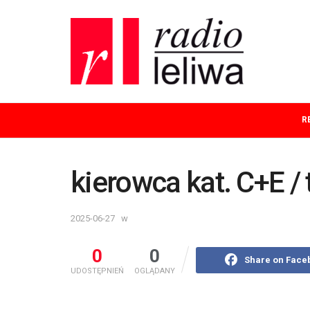
R
kierowca kat. C+E /
2025-06-27
w
0
0
Share on Face
UDOSTĘPNIEŃ
OGLĄDANY