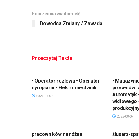
Poprzednia wiadomość
Dowódca Zmiany / Zawada
Przeczytaj Także
• Operator rozlewu • Operator
• Magazynie
syropiarni • Elektromechanik
procesów c
Automatyk 
2026-08-07
widłowego 
produkcyjn
2026-08-07
pracowników na różne
ślusarz-spa