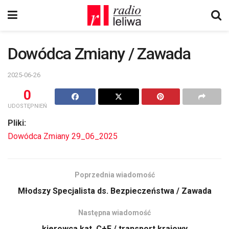
Dowódca Zmiany / Zawada
2025-06-26
0
UDOSTĘPNIEŃ
Pliki:
Dowódca Zmiany 29_06_2025
Poprzednia wiadomość
Młodszy Specjalista ds. Bezpieczeństwa / Zawada
Następna wiadomość
kierowca kat. C+E / transport krajowy