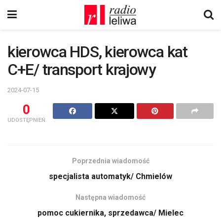
kierowca HDS, kierowca kat
C+E/ transport krajowy
2024-07-15
0
UDOSTĘPNIEŃ
Poprzednia wiadomość
specjalista automatyk/ Chmielów
Następna wiadomość
pomoc cukiernika, sprzedawca/ Mielec