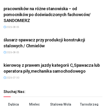
pracowników na różne stanowiska – od
pomocników po doświadczonych fachowców/
SANDOMIERZ
2026-08-05
ślusarz-spawacz przy produkcji konstrukcji
stalowych / Chmielów
2026-08-05
kierowcę z prawem jazdy kategorii C,Spawacza lub
operatora piły,mechanika samochodowego
2026-07-30
Słuchaj Nas:
Dębica
Mielec
Stalowa Wola
Tarnobrzeg