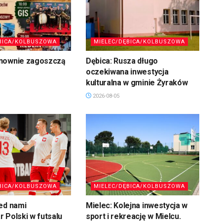
BICA/KOLBUSZOWA
MIELEC/DĘBICA/KOLBUSZOWA
nownie zagoszczą
Dębica: Rusza długo
oczekiwana inwestycja
kulturalna w gminie Żyraków
2026-08-05
BICA/KOLBUSZOWA
MIELEC/DĘBICA/KOLBUSZOWA
ed nami
Mielec: Kolejna inwestycja w
 Polski w futsalu
sport i rekreację w Mielcu.