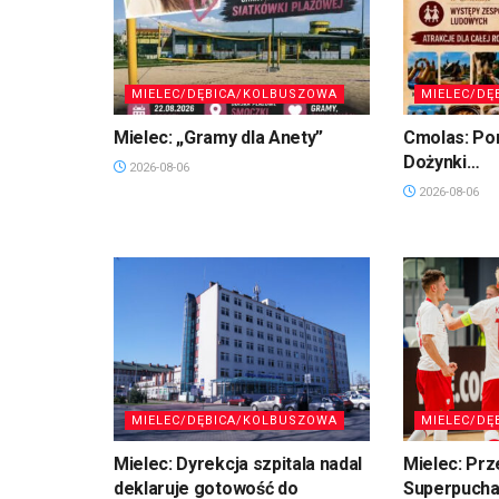
MIELEC/DĘBICA/KOLBUSZOWA
MIELEC/DĘ
Mielec: „Gramy dla Anety”
Cmolas: Po
Dożynki…
2026-08-06
2026-08-06
MIELEC/DĘBICA/KOLBUSZOWA
MIELEC/DĘ
Mielec: Dyrekcja szpitala nadal
Mielec: Prz
deklaruje gotowość do
Superpuchar