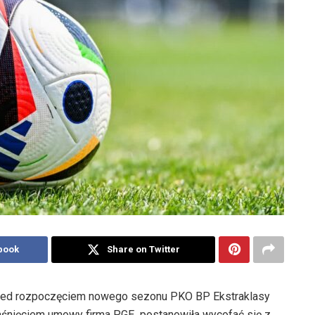
book
Share on Twitter
przed rozpoczęciem nowego sezonu PKO BP Ekstraklasy
gaśnięciem umowy firma PGE postanowiła wycofać się z