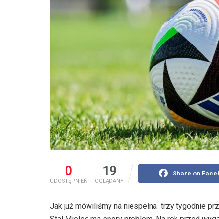
0
19
Share on Face
UDOSTĘPNIEŃ
OGLĄDANY
Jak już mówiliśmy na niespełna trzy tygodnie 
Stal Mielec ma spory problem. Na rok przed wy