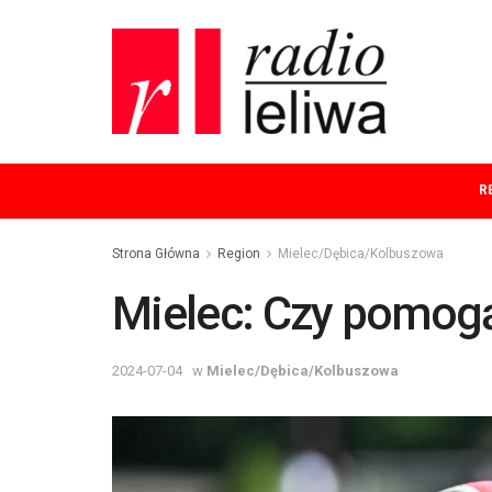
R
Strona Główna
Region
Mielec/Dębica/Kolbuszowa
Mielec: Czy pomogą
2024-07-04
w
Mielec/Dębica/Kolbuszowa