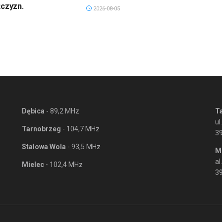
żczyzn.
2026-08-05
Dębica
- 89,2 MHz
T
ul
Tarnobrzeg
- 104,7 MHz
3
Stalowa Wola
- 93,5 MHz
M
al
Mielec
- 102,4 MHz
39