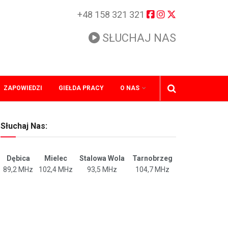
+48 158 321 321
SŁUCHAJ NAS
ZAPOWIEDZI
GIEŁDA PRACY
O NAS
Słuchaj Nas:
Dębica
Mielec
Stalowa Wola
Tarnobrzeg
89,2 MHz
102,4 MHz
93,5 MHz
104,7 MHz