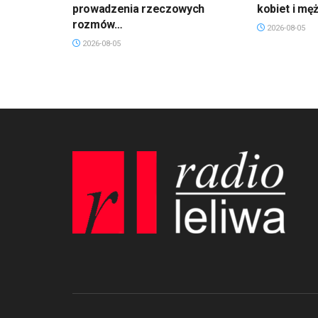
prowadzenia rzeczowych
kobiet i mę
rozmów…
2026-08-05
2026-08-05