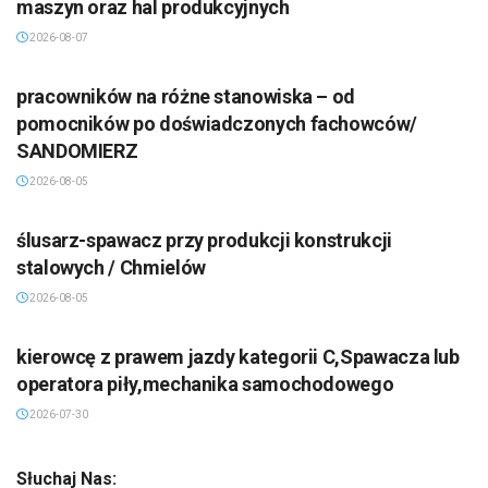
maszyn oraz hal produkcyjnych
2026-08-07
pracowników na różne stanowiska – od
pomocników po doświadczonych fachowców/
SANDOMIERZ
2026-08-05
ślusarz-spawacz przy produkcji konstrukcji
stalowych / Chmielów
2026-08-05
kierowcę z prawem jazdy kategorii C,Spawacza lub
operatora piły,mechanika samochodowego
2026-07-30
Słuchaj Nas: