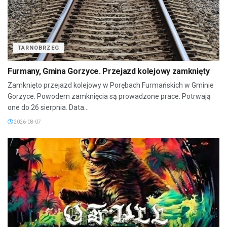
TARNOBRZEG
Furmany, Gmina Gorzyce. Przejazd kolejowy zamknięty
Zamknięto przejazd kolejowy w Porębach Furmańskich w Gminie
Gorzyce. Powodem zamknięcia są prowadzone prace. Potrwają
one do 26 sierpnia. Data...
2026-08-07