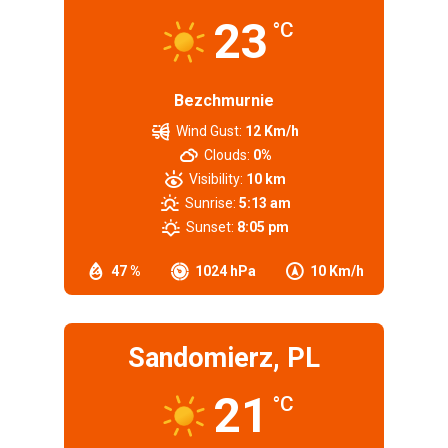
23
°C
Bezchmurnie
Wind Gust:
12 Km/h
Clouds:
0%
Visibility:
10 km
Sunrise:
5:13 am
Sunset:
8:05 pm
47 %
1024 hPa
10 Km/h
Sandomierz, PL
21
°C