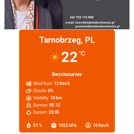
Tarnobrzeg, PL
22
°C
Bezchmurnie
Wind Gust:
12 Km/h
Clouds:
0%
Visibility:
10 km
Sunrise:
05:12
Sunset:
20:05
51 %
1023 hPa
10 Km/h