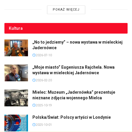
POKAŻ WIĘCEJ
Kultura
„No to jedziemy” – nowa wystawa w mieleckiej
Jadernówce
2026-07-10
„Moje miasto” Eugeniusza Rajchela. Nowa
wystawa w mieleckiej Jadernówce
2026-02-20
Mielec: Muzeum „Jadernówka” prezentuje
nieznane zdjęcia wojennego Mielca
2025-10-19
Polska/Świat: Polscy artyści w Londynie
2025-10-01