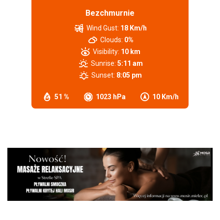
Bezchmurnie
Wind Gust:
18 Km/h
Clouds:
0%
Visibility:
10 km
Sunrise:
5:11 am
Sunset:
8:05 pm
51 %
1023 hPa
10 Km/h