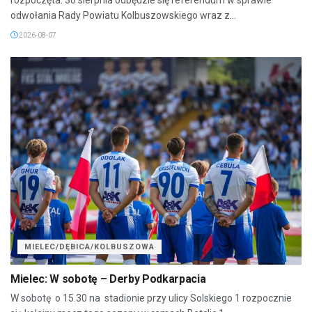
odwołania Rady Powiatu Kolbuszowskiego wraz z...
2026-08-07
MIELEC/DĘBICA/KOLBUSZOWA
Mielec: W sobotę – Derby Podkarpacia
W sobotę o 15.30 na stadionie przy ulicy Solskiego 1 rozpocznie