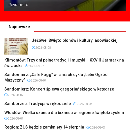
2026-08-06
Najnowsze
Jeżówe: Święto plonów i kultury lasowiackiej
2026-08-08
Klimontów: Trzy dni pełne tradycji i muzyki – XXVIII Jarmark na
św. Jacka
2026-08-07
Sandomierz: „Cafe Fogg” w ramach cyklu „Letni Ogród
Muzyczny”
2026-08-07
Sandomierz: Koncert śpiewu gregoriańskiego w katedrze
2026-08-07
Samborzec: Tradycja w rękodziele
2026-08-07
Włostów: Wielka szansa dla biznesu w regionie świętokrzyskim
2026-08-07
Region: ZUS będzie zamknięty 14 sierpnia
2026-08-07