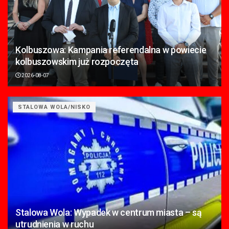
Kolbuszowa: Kampania referendalna w powiecie
kolbuszowskim już rozpoczęta
2026-08-07
STALOWA WOLA/NISKO
Stalowa Wola: Wypadek w centrum miasta – są
utrudnienia w ruchu