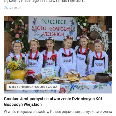
się kolejny mecz tego sezonu w ramach Betclic 1....
2026-08-07
MIELEC/DĘBICA/KOLBUSZOWA
Cmolas: Jest pomysł na utworzenie Dziecięcych Kół
Gospodyń Wiejskich
W wielu miejscowościach w Polsce pojawia się pomysł utworzenia