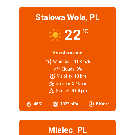
Stalowa Wola, PL
22
°C
Bezchmurnie
Wind Gust:
11 Km/h
Clouds:
0%
Visibility:
10 km
Sunrise:
5:10 am
Sunset:
8:04 pm
46 %
1023 hPa
8 Km/h
Mielec, PL