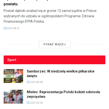
powiatu
Powiat dębicki znalazł się w gronie 12 samorządów w Polsce
wybranych do udziału w ogólnopolskim Programie Zdrowia
Finansowego EFPA Polska....
2026-08-07
POKAŻ WIĘCEJ
Sport
Samborzec: W niedzielę wielkie piłkarskie
święto
2025-08-08
Mielec: Reprezentacja Polski kobiet odniosła
zwycięstwo
2025-06-28