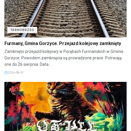
TARNOBRZEG
Furmany, Gmina Gorzyce. Przejazd kolejowy zamknięty
Zamknięto przejazd kolejowy w Porębach Furmańskich w Gminie
Gorzyce. Powodem zamknięcia są prowadzone prace. Potrwają
one do 26 sierpnia. Data...
2026-08-07