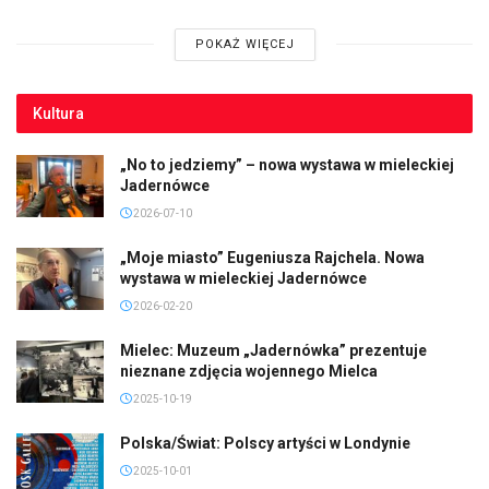
POKAŻ WIĘCEJ
Kultura
„No to jedziemy” – nowa wystawa w mieleckiej
Jadernówce
2026-07-10
„Moje miasto” Eugeniusza Rajchela. Nowa
wystawa w mieleckiej Jadernówce
2026-02-20
Mielec: Muzeum „Jadernówka” prezentuje
nieznane zdjęcia wojennego Mielca
2025-10-19
Polska/Świat: Polscy artyści w Londynie
2025-10-01