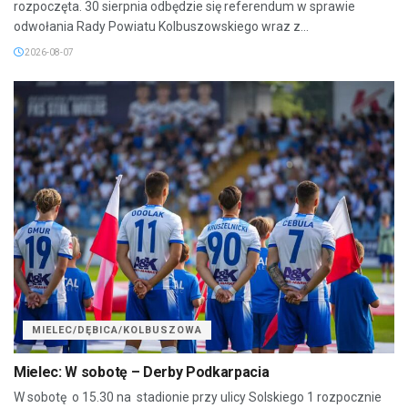
rozpoczęta. 30 sierpnia odbędzie się referendum w sprawie
odwołania Rady Powiatu Kolbuszowskiego wraz z...
2026-08-07
MIELEC/DĘBICA/KOLBUSZOWA
Mielec: W sobotę – Derby Podkarpacia
W sobotę o 15.30 na stadionie przy ulicy Solskiego 1 rozpocznie