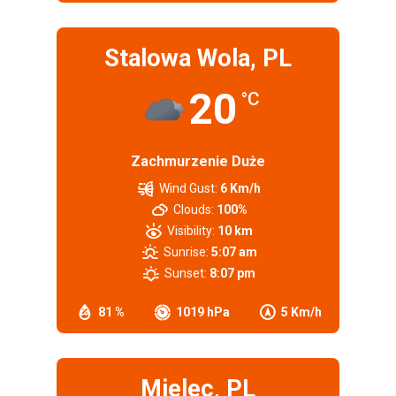
Stalowa Wola, PL
20
°C
Zachmurzenie Duże
Wind Gust:
6 Km/h
Clouds:
100%
Visibility:
10 km
Sunrise:
5:07 am
Sunset:
8:07 pm
81 %
1019 hPa
5 Km/h
Mielec, PL