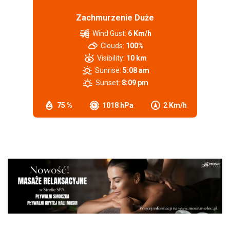
Zachmurzenie Duże
Wind Gust:
6 Km/h
Clouds:
100%
Visibility:
10 km
Sunrise:
5:08 am
Sunset:
8:09 pm
75 %
1018 hPa
2 Km/h