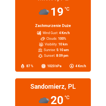
19
°C
Zachmurzenie Duże
Wind Gust:
4 Km/h
Clouds:
100%
Visibility:
10 km
Sunrise:
5:10 am
Sunset:
8:09 pm
87 %
1020 hPa
4 Km/h
Sandomierz, PL
20
°C