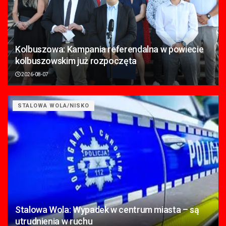
Kolbuszowa: Kampania referendalna w powiecie
kolbuszowskim już rozpoczęta
2026-08-07
STALOWA WOLA/NISKO
Stalowa Wola: Wypadek w centrum miasta – są
utrudnienia w ruchu