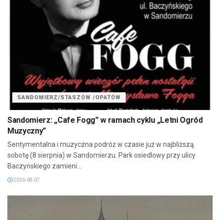
SANDOMIERZ/STASZÓW /OPATÓW
Sandomierz: „Cafe Fogg” w ramach cyklu „Letni Ogród
Muzyczny”
Sentymentalna i muzyczna podróż w czasie już w najbliższą
sobotę (8 sierpnia) w Sandomierzu. Park osiedlowy przy ulicy
Baczyńskiego zamieni...
2026-08-07