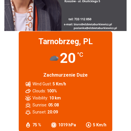
Tarnobrzeg, PL
20
°C
Zachmurzenie Duże
Wind Gust:
5 Km/h
Clouds:
100%
Visibility:
10 km
Sunrise:
05:08
Sunset:
20:09
75 %
1019 hPa
5 Km/h