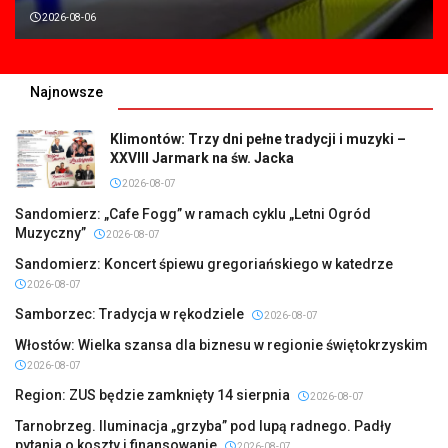
2026-08-06
Najnowsze
Klimontów: Trzy dni pełne tradycji i muzyki –
XXVIII Jarmark na św. Jacka
2026-08-07
Sandomierz: „Cafe Fogg” w ramach cyklu „Letni Ogród
Muzyczny”
2026-08-07
Sandomierz: Koncert śpiewu gregoriańskiego w katedrze
2026-08-07
Samborzec: Tradycja w rękodziele
2026-08-07
Włostów: Wielka szansa dla biznesu w regionie świętokrzyskim
2026-08-07
Region: ZUS będzie zamknięty 14 sierpnia
2026-08-07
Tarnobrzeg. Iluminacja „grzyba” pod lupą radnego. Padły
pytania o koszty i finansowanie
2026-08-07