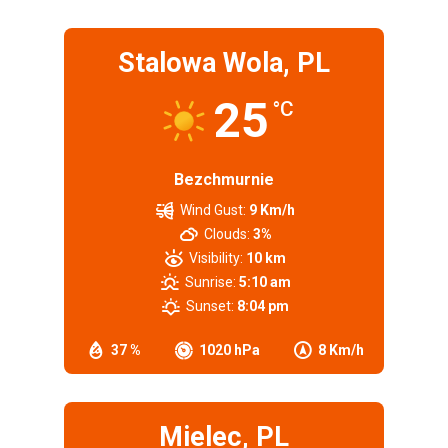
Stalowa Wola, PL
25
°C
Bezchmurnie
Wind Gust:
9 Km/h
Clouds:
3%
Visibility:
10 km
Sunrise:
5:10 am
Sunset:
8:04 pm
37 %
1020 hPa
8 Km/h
Mielec, PL