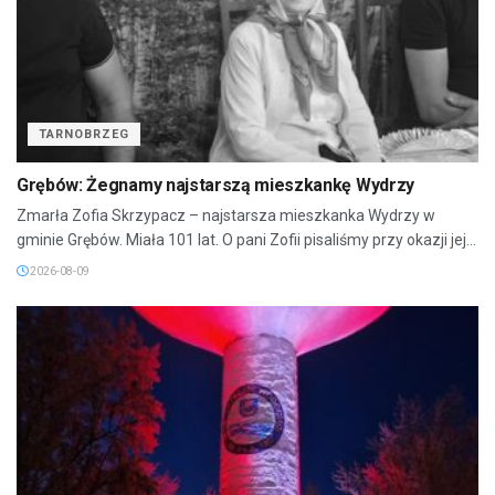
TARNOBRZEG
Grębów: Żegnamy najstarszą mieszkankę Wydrzy
Zmarła Zofia Skrzypacz – najstarsza mieszkanka Wydrzy w
gminie Grębów. Miała 101 lat. O pani Zofii pisaliśmy przy okazji jej...
2026-08-09