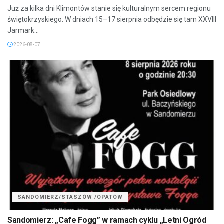
Już za kilka dni Klimontów stanie się kulturalnym sercem regionu
świętokrzyskiego. W dniach 15–17 sierpnia odbędzie się tam XXVIII
Jarmark...
2026-08-07
SANDOMIERZ/STASZÓW /OPATÓW
Sandomierz: „Cafe Fogg” w ramach cyklu „Letni Ogród