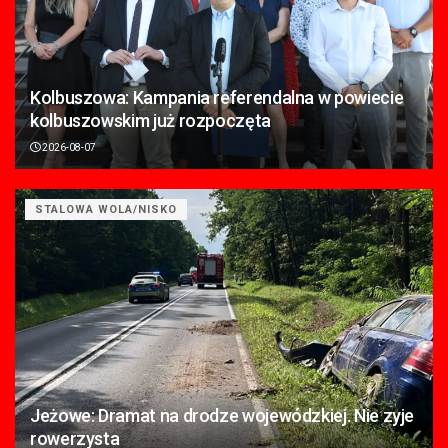
Kolbuszowa: Kampania referendalna w powiecie
kolbuszowskim już rozpoczęta
2026-08-07
STALOWA WOLA/NISKO
Jeżowe: Dramat na drodze wojewódzkiej. Nie zyje
rowerzysta