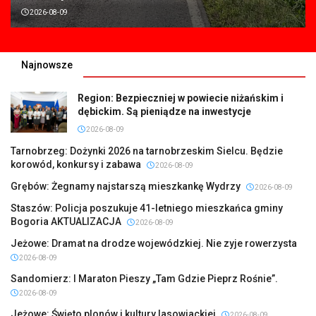
2026-08-09
Najnowsze
Region: Bezpieczniej w powiecie niżańskim i
dębickim. Są pieniądze na inwestycje
2026-08-09
Tarnobrzeg: Dożynki 2026 na tarnobrzeskim Sielcu. Będzie
korowód, konkursy i zabawa
2026-08-09
Grębów: Żegnamy najstarszą mieszkankę Wydrzy
2026-08-09
Staszów: Policja poszukuje 41-letniego mieszkańca gminy
Bogoria AKTUALIZACJA
2026-08-09
Jeżowe: Dramat na drodze wojewódzkiej. Nie zyje rowerzysta
2026-08-09
Sandomierz: I Maraton Pieszy „Tam Gdzie Pieprz Rośnie”.
2026-08-09
Jeżowe: Święto plonów i kultury lasowiackiej
2026-08-09