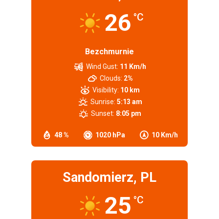
26
°C
Bezchmurnie
Wind Gust:
11 Km/h
Clouds:
2%
Visibility:
10 km
Sunrise:
5:13 am
Sunset:
8:05 pm
48 %
1020 hPa
10 Km/h
Sandomierz, PL
25
°C