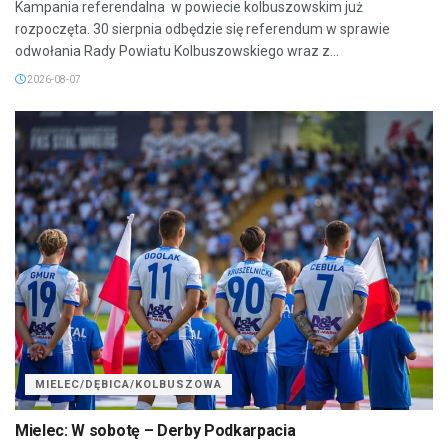
Kampania referendalna w powiecie kolbuszowskim już
rozpoczęta. 30 sierpnia odbędzie się referendum w sprawie
odwołania Rady Powiatu Kolbuszowskiego wraz z...
2026-08-07
MIELEC/DĘBICA/KOLBUSZOWA
Mielec: W sobotę – Derby Podkarpacia