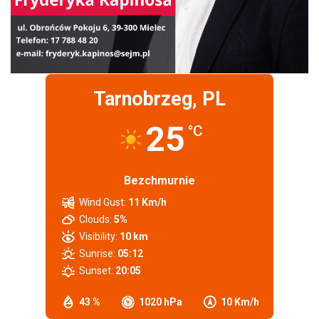
Tarnobrzeg, PL
25
°C
Bezchmurnie
Wind Gust:
11 Km/h
Clouds:
5%
Visibility:
10 km
Sunrise:
05:12
Sunset:
20:05
43 %
1020 hPa
10 Km/h