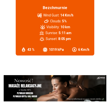
Bezchmurnie
Wind Gust:
14 Km/h
Clouds:
5%
Visibility:
10 km
Sunrise:
5:11 am
Sunset:
8:05 pm
43 %
1019 hPa
6 Km/h