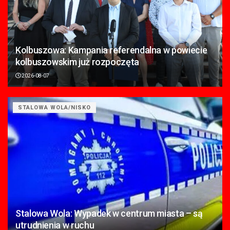
Kolbuszowa: Kampania referendalna w powiecie
kolbuszowskim już rozpoczęta
2026-08-07
STALOWA WOLA/NISKO
Stalowa Wola: Wypadek w centrum miasta – są
utrudnienia w ruchu