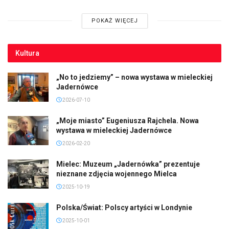
POKAŻ WIĘCEJ
Kultura
„No to jedziemy” – nowa wystawa w mieleckiej
Jadernówce
2026-07-10
„Moje miasto” Eugeniusza Rajchela. Nowa
wystawa w mieleckiej Jadernówce
2026-02-20
Mielec: Muzeum „Jadernówka” prezentuje
nieznane zdjęcia wojennego Mielca
2025-10-19
Polska/Świat: Polscy artyści w Londynie
2025-10-01