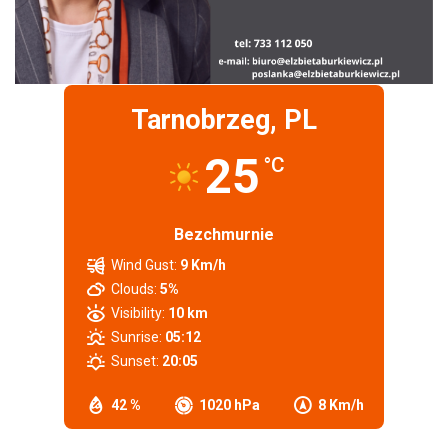
Tarnobrzeg, PL
25
°C
Bezchmurnie
Wind Gust:
9 Km/h
Clouds:
5%
Visibility:
10 km
Sunrise:
05:12
Sunset:
20:05
42 %
1020 hPa
8 Km/h