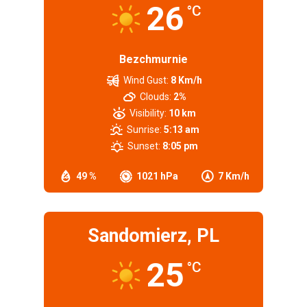
26
°C
Bezchmurnie
Wind Gust:
8 Km/h
Clouds:
2%
Visibility:
10 km
Sunrise:
5:13 am
Sunset:
8:05 pm
49 %
1021 hPa
7 Km/h
Sandomierz, PL
25
°C