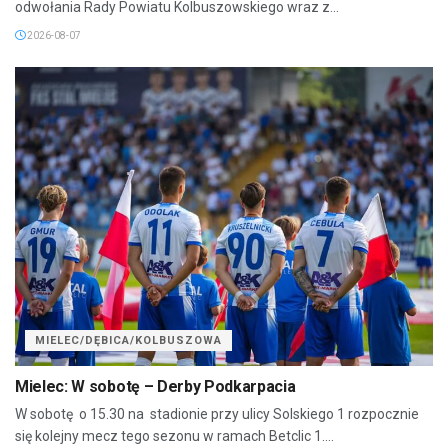
odwołania Rady Powiatu Kolbuszowskiego wraz z...
2026-08-07
MIELEC/DĘBICA/KOLBUSZOWA
Mielec: W sobotę – Derby Podkarpacia
W sobotę o 15.30 na stadionie przy ulicy Solskiego 1 rozpocznie
się kolejny mecz tego sezonu w ramach Betclic 1....