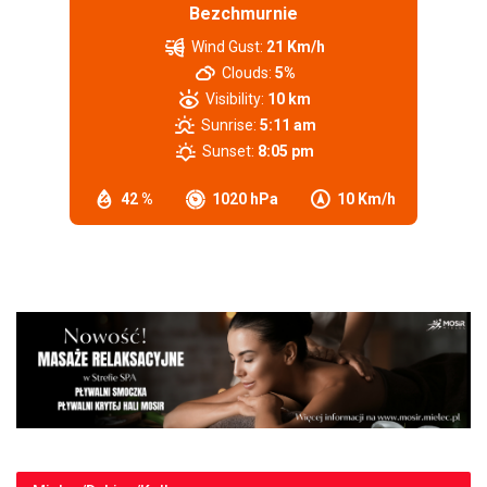
Bezchmurnie
Wind Gust:
21 Km/h
Clouds:
5%
Visibility:
10 km
Sunrise:
5:11 am
Sunset:
8:05 pm
42 %
1020 hPa
10 Km/h