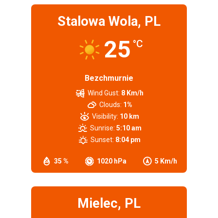
Stalowa Wola, PL
25
°C
Bezchmurnie
Wind Gust:
8 Km/h
Clouds:
1%
Visibility:
10 km
Sunrise:
5:10 am
Sunset:
8:04 pm
35 %
1020 hPa
5 Km/h
Mielec, PL