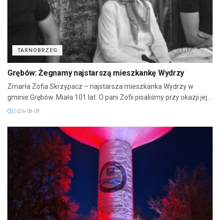
TARNOBRZEG
Grębów: Żegnamy najstarszą mieszkankę Wydrzy
Zmarła Zofia Skrzypacz – najstarsza mieszkanka Wydrzy w
gminie Grębów. Miała 101 lat. O pani Zofii pisaliśmy przy okazji jej...
2026-08-09