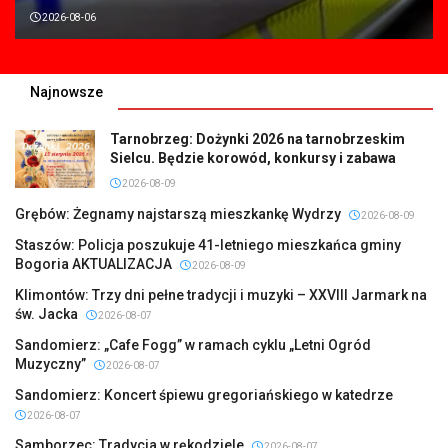
2026-08-06
Najnowsze
Tarnobrzeg: Dożynki 2026 na tarnobrzeskim
Sielcu. Będzie korowód, konkursy i zabawa
2026-08-09
Grębów: Żegnamy najstarszą mieszkankę Wydrzy
2026-08-09
Staszów: Policja poszukuje 41-letniego mieszkańca gminy
Bogoria AKTUALIZACJA
2026-08-09
Klimontów: Trzy dni pełne tradycji i muzyki – XXVIII Jarmark na
św. Jacka
2026-08-07
Sandomierz: „Cafe Fogg” w ramach cyklu „Letni Ogród
Muzyczny”
2026-08-07
Sandomierz: Koncert śpiewu gregoriańskiego w katedrze
2026-08-07
Samborzec: Tradycja w rękodziele
2026-08-07