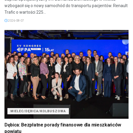
wzbogacił się o nowy samochód do transportu pacjentów. Renault
Trafic o wartości 225...
2026-08-07
MIELEC/DĘBICA/KOLBUSZOWA
Dębica: Bezpłatne porady finansowe dla mieszkańców
powiatu