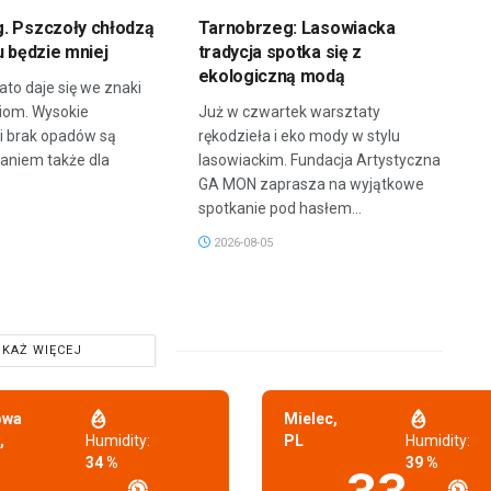
. Pszczoły chłodzą
Tarnobrzeg: Lasowiacka
u będzie mniej
tradycja spotka się z
ekologiczną modą
ato daje się we znaki
ziom. Wysokie
Już w czwartek warsztaty
i brak opadów są
rękodzieła i eko mody w stylu
niem także dla
lasowiackim. Fundacja Artystyczna
GA MON zaprasza na wyjątkowe
spotkanie pod hasłem...
2026-08-05
KAŻ WIĘCEJ
owa
Mielec,
,
Humidity:
PL
Humidity:
34 %
39 %