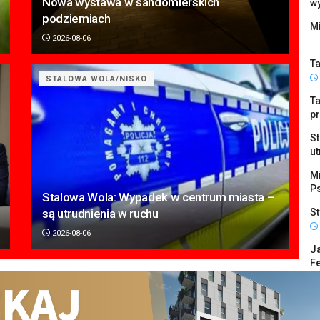
Nowa wystawa w sandomierskich
w
podziemiach
Mi
2026-08-06
Ta
STALOWA WOLA/NISKO
Ta
p
S
ut
M
P
Stalowa Wola: Wypadek w centrum miasta –
są utrudnienia w ruchu
St
2026-08-06
Ja
Fe