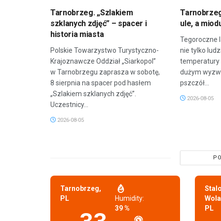
Tarnobrzeg. „Szlakiem
Tarnobrzeg
szklanych zdjęć” – spacer i
ule, a miod
historia miasta
Tegoroczne l
Polskie Towarzystwo Turystyczno-
nie tylko lud
Krajoznawcze Oddział „Siarkopol”
temperatury 
w Tarnobrzegu zaprasza w sobotę,
dużym wyzwa
8 sierpnia na spacer pod hasłem
pszczół...
„Szlakiem szklanych zdjęć”.
2026-08-05
Uczestnicy...
2026-08-05
PO
Tarnobrzeg,
Stal
PL
Humidity:
Wola
39 %
PL