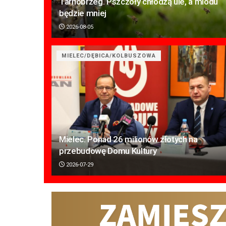
Tarnobrzeg. Pszczoły chłodzą ule, a miodu
będzie mniej
2026-08-05
MIELEC/DĘBICA/KOLBUSZOWA
Mielec. Ponad 26 milionów złotych na
przebudowę Domu Kultury
2026-07-29