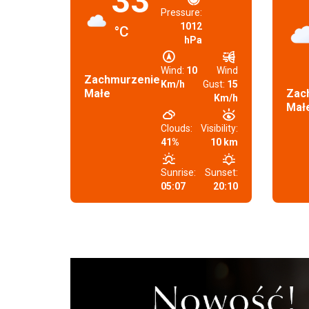
33
Pressure:
1012
°C
hPa
Wind:
10
Wind
Zachmurzenie
Km/h
Gust:
15
Małe
Zac
Km/h
Mał
Clouds:
Visibility:
41%
10 km
Sunrise:
Sunset:
05:07
20:10