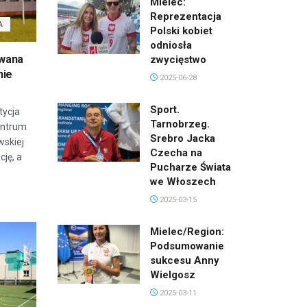
Mielec:
Reprezentacja
A
Polski kobiet
odniosła
iwana
zwycięstwo
nie
2025-06-28
Sport.
tycja
Tarnobrzeg.
entrum
Srebro Jacka
wskiej
Czecha na
ję, a
Pucharze Świata
we Włoszech
2025-03-15
Mielec/Region:
Podsumowanie
sukcesu Anny
Wielgosz
2025-03-11