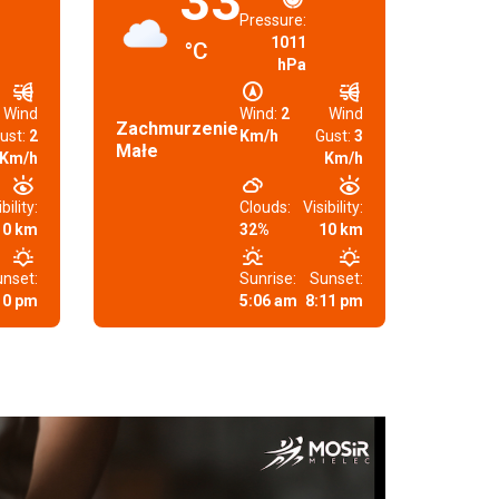
33
Pressure:
1011
°C
hPa
Wind
Wind:
2
Wind
Zachmurzenie
ust:
2
Km/h
Gust:
3
Małe
Km/h
Km/h
bility:
Clouds:
Visibility:
10 km
32%
10 km
nset:
Sunrise:
Sunset:
10 pm
5:06 am
8:11 pm