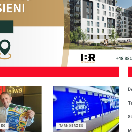
D
T
S
ZEG
TARNOBRZEG
M