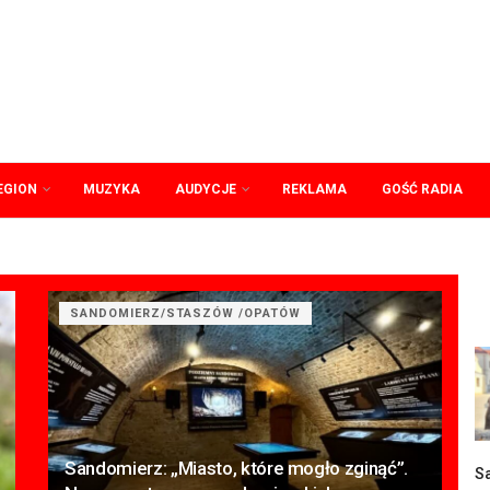
EGION
MUZYKA
AUDYCJE
REKLAMA
GOŚĆ RADIA
SANDOMIERZ/STASZÓW /OPATÓW
Sandomierz: „Miasto, które mogło zginąć”.
Sa