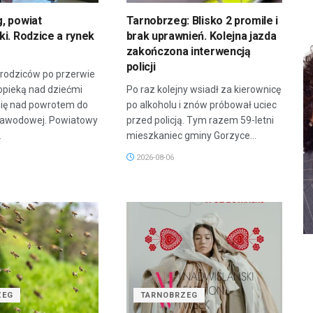
, powiat
Tarnobrzeg: Blisko 2 promile i
i. Rodzice a rynek
brak uprawnień. Kolejna jazda
zakończona interwencją
policji
 rodziców po przerwie
opieką nad dziećmi
Po raz kolejny wsiadł za kierownicę
się nad powrotem do
po alkoholu i znów próbował uciec
zawodowej. Powiatowy
przed policją. Tym razem 59-letni
.
mieszkaniec gminy Gorzyce...
2026-08-06
ZEG
TARNOBRZEG