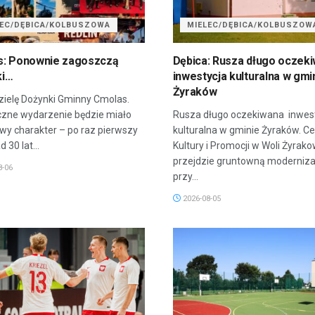
LEC/DĘBICA/KOLBUSZOWA
MIELEC/DĘBICA/KOLBUSZOW
s: Ponownie zagoszczą
Dębica: Rusza długo oczek
ki…
inwestycja kulturalna w gmi
Żyraków
ielę Dożynki Gminny Cmolas.
zne wydarzenie będzie miało
Rusza długo oczekiwana inwes
wy charakter – po raz pierwszy
kulturalna w gminie Żyraków. C
 30 lat...
Kultury i Promocji w Woli Żyrako
przejdzie gruntowną modernizac
8-06
przy...
2026-08-05