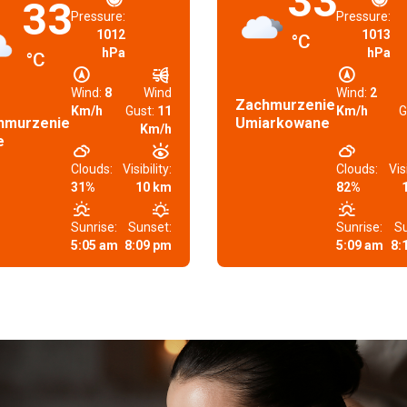
33
33
Pressure:
Pressure:
1012
1013
°C
hPa
hPa
°C
Wind:
8
Wind
Wind:
2
Zachmurzenie
Km/h
Gust:
11
Km/h
G
hmurzenie
Umiarkowane
Km/h
e
Clouds:
Visibility:
Clouds:
Visi
31%
10 km
82%
Sunrise:
Sunset:
Sunrise:
Su
5:05 am
8:09 pm
5:09 am
8: