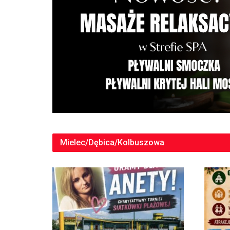
Mielec/Dębica/Kolbuszowa