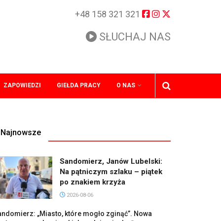
+48 158 321 321
SŁUCHAJ NAS
ZAPOWIEDZI
GIEŁDA PRACY
O NAS
Najnowsze
Sandomierz, Janów Lubelski:
Na pątniczym szlaku – piątek
po znakiem krzyża
2026-08-06
ndomierz: „Miasto, które mogło zginąć”. Nowa