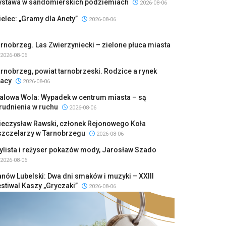
ystawa w sandomierskich podziemiach
2026-08-06
elec: „Gramy dla Anety”
2026-08-06
rnobrzeg. Las Zwierzyniecki – zielone płuca miasta
2026-08-06
rnobrzeg, powiat tarnobrzeski. Rodzice a rynek
racy
2026-08-06
talowa Wola: Wypadek w centrum miasta – są
rudnienia w ruchu
2026-08-06
ieczysław Rawski, członek Rejonowego Koła
szczelarzy w Tarnobrzegu
2026-08-06
ylista i reżyser pokazów mody, Jarosław Szado
2026-08-06
nów Lubelski: Dwa dni smaków i muzyki – XXIII
stiwal Kaszy „Gryczaki”
2026-08-06