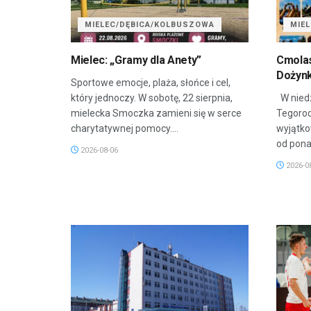
MIELEC/DĘBICA/KOLBUSZOWA
MIE
Mielec: „Gramy dla Anety”
Cmola
Dożyn
Sportowe emocje, plaża, słońce i cel,
który jednoczy. W sobotę, 22 sierpnia,
W niedz
mielecka Smoczka zamieni się w serce
Tegoroc
charytatywnej pomocy....
wyjątko
od ponad
2026-08-06
2026-0