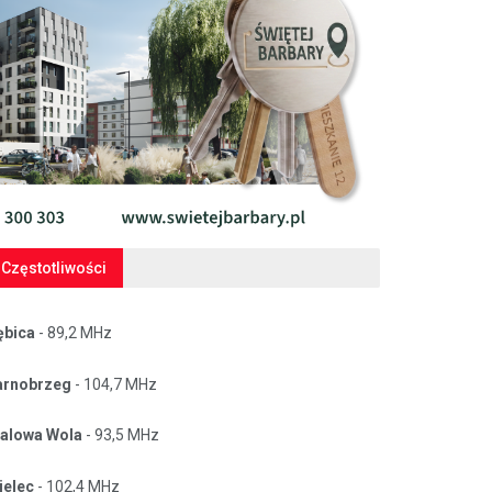
Częstotliwości
ębica
- 89,2 MHz
arnobrzeg
- 104,7 MHz
talowa Wola
- 93,5 MHz
ielec
- 102,4 MHz