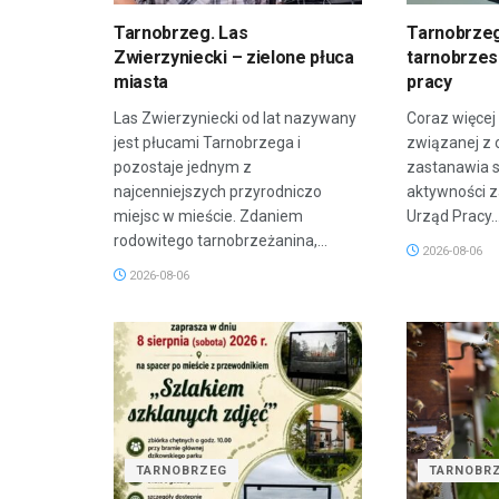
Tarnobrzeg. Las
Tarnobrzeg
Zwierzyniecki – zielone płuca
tarnobrzesk
miasta
pracy
Las Zwierzyniecki od lat nazywany
Coraz więcej
jest płucami Tarnobrzega i
związanej z 
pozostaje jednym z
zastanawia 
najcenniejszych przyrodniczo
aktywności 
miejsc w mieście. Zdaniem
Urząd Pracy..
rodowitego tarnobrzeżanina,...
2026-08-06
2026-08-06
TARNOBRZEG
TARNOBR