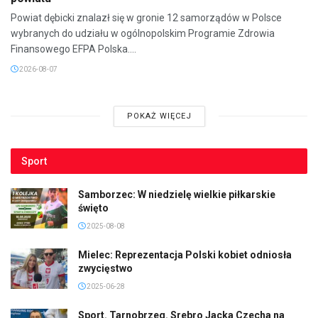
Powiat dębicki znalazł się w gronie 12 samorządów w Polsce
wybranych do udziału w ogólnopolskim Programie Zdrowia
Finansowego EFPA Polska....
2026-08-07
POKAŻ WIĘCEJ
Sport
Samborzec: W niedzielę wielkie piłkarskie
święto
2025-08-08
Mielec: Reprezentacja Polski kobiet odniosła
zwycięstwo
2025-06-28
Sport. Tarnobrzeg. Srebro Jacka Czecha na