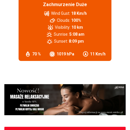
Zachmurzenie Duże
Wind Gust:
18 Km/h
Clouds:
100%
Visibility:
10 km
Sunrise:
5:08 am
Sunset:
8:09 pm
70 %
1019 hPa
11 Km/h