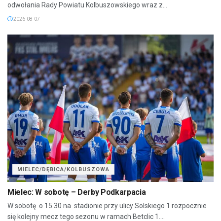
odwołania Rady Powiatu Kolbuszowskiego wraz z...
2026-08-07
MIELEC/DĘBICA/KOLBUSZOWA
Mielec: W sobotę – Derby Podkarpacia
W sobotę o 15.30 na stadionie przy ulicy Solskiego 1 rozpocznie
się kolejny mecz tego sezonu w ramach Betclic 1....