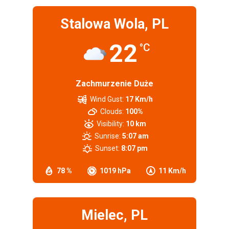
Stalowa Wola, PL
22
°C
Zachmurzenie Duże
Wind Gust:
17 Km/h
Clouds:
100%
Visibility:
10 km
Sunrise:
5:07 am
Sunset:
8:07 pm
78 %
1019 hPa
11 Km/h
Mielec, PL