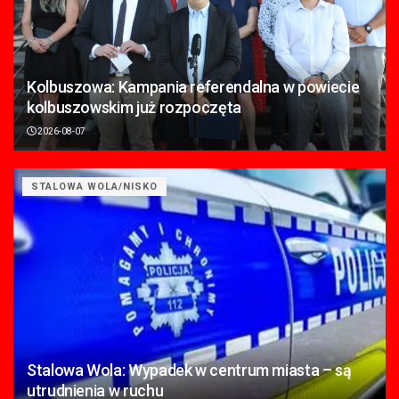
Kolbuszowa: Kampania referendalna w powiecie
kolbuszowskim już rozpoczęta
2026-08-07
STALOWA WOLA/NISKO
Stalowa Wola: Wypadek w centrum miasta – są
utrudnienia w ruchu