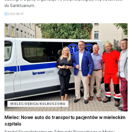
do Sanktuarium...
2026-08-07
MIELEC/DĘBICA/KOLBUSZOWA
Mielec: Nowe auto do transportu pacjentów w mieleckim
szpitalu
Szpital Specjalistyczny im. Edmunda Biernackiego w Mielcu