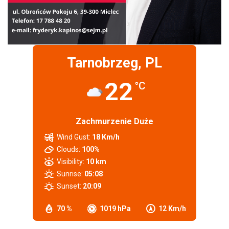
Tarnobrzeg, PL
22
°C
Zachmurzenie Duże
Wind Gust:
18 Km/h
Clouds:
100%
Visibility:
10 km
Sunrise:
05:08
Sunset:
20:09
70 %
1019 hPa
12 Km/h