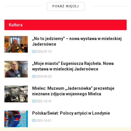
POKAŻ WIĘCEJ
Kultura
„No to jedziemy” – nowa wystawa w mieleckiej
Jadernówce
2026-07-10
„Moje miasto” Eugeniusza Rajchela. Nowa
wystawa w mieleckiej Jadernówce
2026-02-20
Mielec: Muzeum „Jadernówka” prezentuje
nieznane zdjęcia wojennego Mielca
2025-10-19
Polska/Świat: Polscy artyści w Londynie
2025-10-01