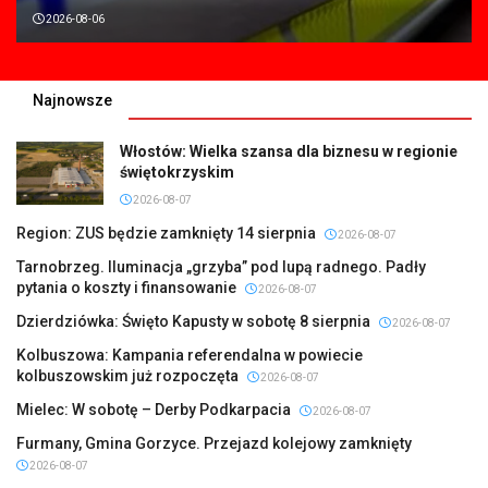
2026-08-06
Najnowsze
Włostów: Wielka szansa dla biznesu w regionie
świętokrzyskim
2026-08-07
Region: ZUS będzie zamknięty 14 sierpnia
2026-08-07
Tarnobrzeg. Iluminacja „grzyba” pod lupą radnego. Padły
pytania o koszty i finansowanie
2026-08-07
Dzierdziówka: Święto Kapusty w sobotę 8 sierpnia
2026-08-07
Kolbuszowa: Kampania referendalna w powiecie
kolbuszowskim już rozpoczęta
2026-08-07
Mielec: W sobotę – Derby Podkarpacia
2026-08-07
Furmany, Gmina Gorzyce. Przejazd kolejowy zamknięty
2026-08-07