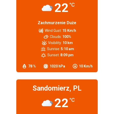
22
°C
Zachmurzenie Duże
Wind Gust:
15 Km/h
Clouds:
100%
Visibility:
10 km
Sunrise:
5:10 am
Sunset:
8:09 pm
78 %
1020 hPa
10 Km/h
Sandomierz, PL
22
°C