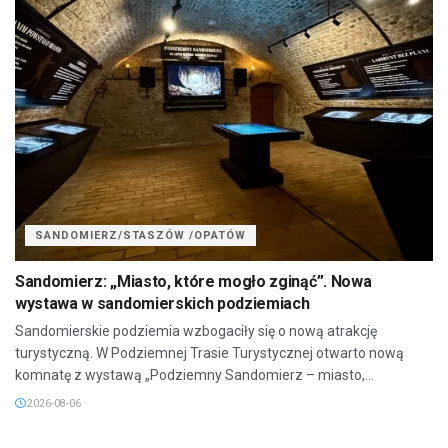
SANDOMIERZ/STASZÓW /OPATÓW
Sandomierz: „Miasto, które mogło zginąć”. Nowa
wystawa w sandomierskich podziemiach
Sandomierskie podziemia wzbogaciły się o nową atrakcję
turystyczną. W Podziemnej Trasie Turystycznej otwarto nową
komnatę z wystawą „Podziemny Sandomierz – miasto,...
2026-08-06