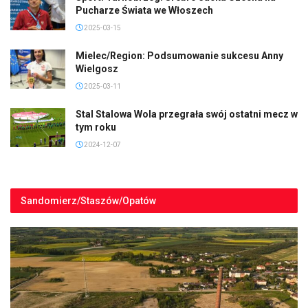
Pucharze Świata we Włoszech
2025-03-15
Mielec/Region: Podsumowanie sukcesu Anny
Wielgosz
2025-03-11
Stal Stalowa Wola przegrała swój ostatni mecz w
tym roku
2024-12-07
Sandomierz/Staszów/Opatów