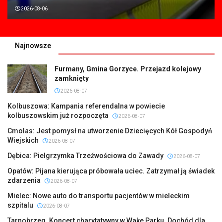
2026-08-06
Najnowsze
Furmany, Gmina Gorzyce. Przejazd kolejowy
zamknięty
2026-08-07
Kolbuszowa: Kampania referendalna w powiecie
kolbuszowskim już rozpoczęta
2026-08-07
Cmolas: Jest pomysł na utworzenie Dziecięcych Kół Gospodyń
Wiejskich
2026-08-07
Dębica: Pielgrzymka Trzeźwościowa do Zawady
2026-08-07
Opatów: Pijana kierująca próbowała uciec. Zatrzymał ją świadek
zdarzenia
2026-08-07
Mielec: Nowe auto do transportu pacjentów w mieleckim
szpitalu
2026-08-07
Tarnobrzeg. Koncert charytatywny w Wake Parku. Dochód dla