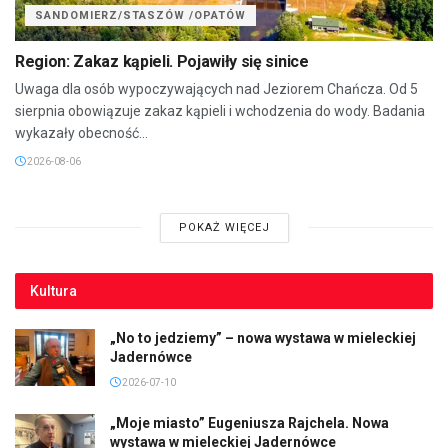
SANDOMIERZ/STASZÓW /OPATÓW
Region: Zakaz kąpieli. Pojawiły się sinice
Uwaga dla osób wypoczywających nad Jeziorem Chańcza. Od 5
sierpnia obowiązuje zakaz kąpieli i wchodzenia do wody. Badania
wykazały obecność...
2026-08-06
POKAŻ WIĘCEJ
Kultura
„No to jedziemy” – nowa wystawa w mieleckiej
Jadernówce
2026-07-10
„Moje miasto” Eugeniusza Rajchela. Nowa
wystawa w mieleckiej Jadernówce