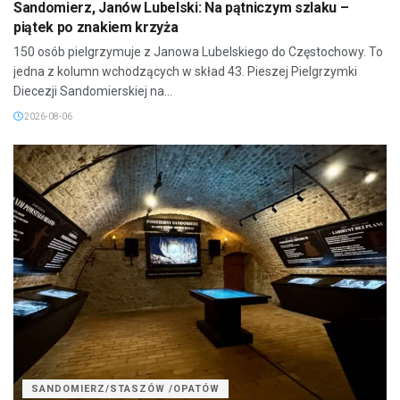
Sandomierz, Janów Lubelski: Na pątniczym szlaku –
piątek po znakiem krzyża
150 osób pielgrzymuje z Janowa Lubelskiego do Częstochowy. To
jedna z kolumn wchodzących w skład 43. Pieszej Pielgrzymki
Diecezji Sandomierskiej na...
2026-08-06
SANDOMIERZ/STASZÓW /OPATÓW