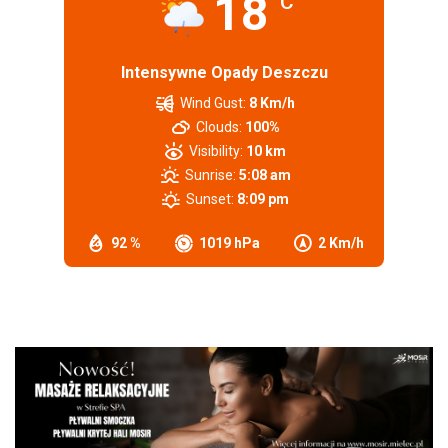
18
°C
Intensywne Opady Deszczu
Wind Gust:
8 Km/h
Clouds:
100%
Visibility:
10 km
Sunrise:
5:08 am
Sunset:
8:09 pm
92 %
1019 hPa
2 Km/h