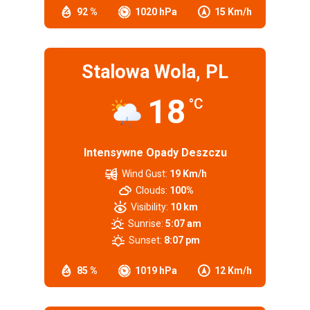
92 %
1020 hPa
15 Km/h
Stalowa Wola, PL
18
°C
Intensywne Opady Deszczu
Wind Gust:
19 Km/h
Clouds:
100%
Visibility:
10 km
Sunrise:
5:07 am
Sunset:
8:07 pm
85 %
1019 hPa
12 Km/h