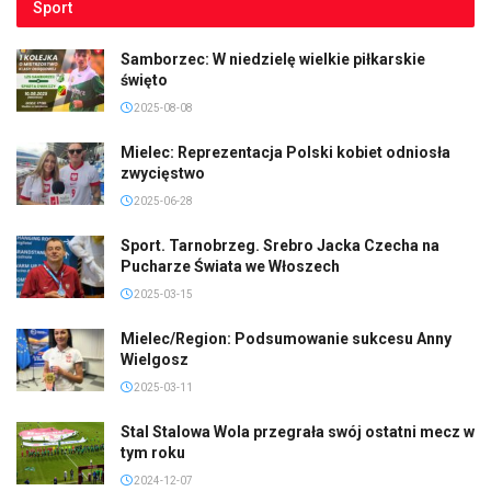
Sport
Samborzec: W niedzielę wielkie piłkarskie
święto
2025-08-08
Mielec: Reprezentacja Polski kobiet odniosła
zwycięstwo
2025-06-28
Sport. Tarnobrzeg. Srebro Jacka Czecha na
Pucharze Świata we Włoszech
2025-03-15
Mielec/Region: Podsumowanie sukcesu Anny
Wielgosz
2025-03-11
Stal Stalowa Wola przegrała swój ostatni mecz w
tym roku
2024-12-07