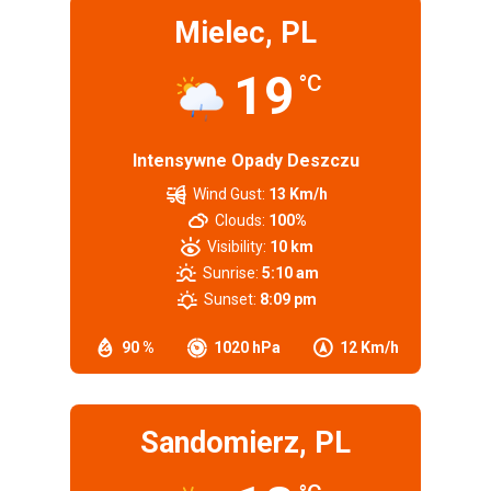
Mielec, PL
19
°C
Intensywne Opady Deszczu
Wind Gust:
13 Km/h
Clouds:
100%
Visibility:
10 km
Sunrise:
5:10 am
Sunset:
8:09 pm
90 %
1020 hPa
12 Km/h
Sandomierz, PL