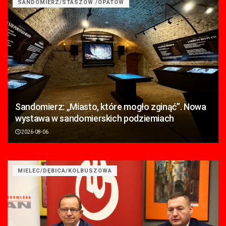
SANDOMIERZ/STASZÓW /OPATÓW
Sandomierz: „Miasto, które mogło zginąć”. Nowa
wystawa w sandomierskich podziemiach
2026-08-06
MIELEC/DĘBICA/KOLBUSZOWA