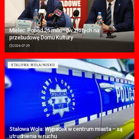
Mielec. Ponad 26 milionów złotych na
przebudowę Domu Kultury
2026-07-29
STALOWA WOLA/NISKO
Stalowa Wola: Wypadek w centrum miasta – są
utrudnienia w ruchu