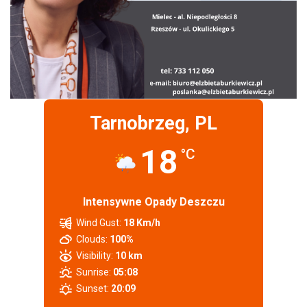
Tarnobrzeg, PL
18
°C
Intensywne Opady Deszczu
Wind Gust:
18 Km/h
Clouds:
100%
Visibility:
10 km
Sunrise:
05:08
Sunset:
20:09