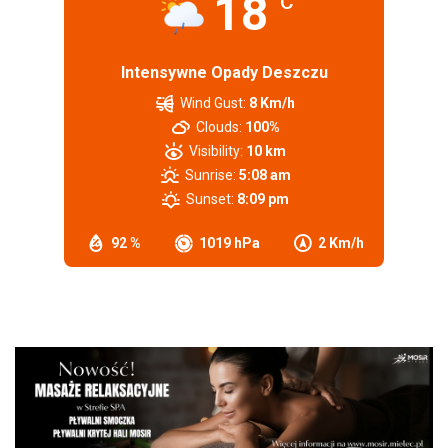
18
°C
Intensywne Opady Deszczu
Wind Gust:
8 Km/h
Clouds:
100%
Visibility:
10 km
Sunrise:
5:08 am
Sunset:
8:09 pm
92 %
1019 hPa
2 Km/h