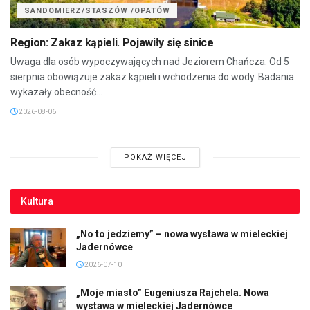
SANDOMIERZ/STASZÓW /OPATÓW
Region: Zakaz kąpieli. Pojawiły się sinice
Uwaga dla osób wypoczywających nad Jeziorem Chańcza. Od 5
sierpnia obowiązuje zakaz kąpieli i wchodzenia do wody. Badania
wykazały obecność...
2026-08-06
POKAŻ WIĘCEJ
Kultura
„No to jedziemy” – nowa wystawa w mieleckiej
Jadernówce
2026-07-10
„Moje miasto” Eugeniusza Rajchela. Nowa
wystawa w mieleckiej Jadernówce