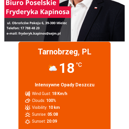
Tarnobrzeg, PL
18
°C
Intensywne Opady Deszczu
Wind Gust:
18 Km/h
Clouds:
100%
Visibility:
10 km
Sunrise:
05:08
Sunset:
20:09