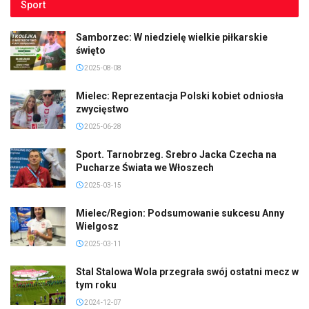
Sport
Samborzec: W niedzielę wielkie piłkarskie
święto
2025-08-08
Mielec: Reprezentacja Polski kobiet odniosła
zwycięstwo
2025-06-28
Sport. Tarnobrzeg. Srebro Jacka Czecha na
Pucharze Świata we Włoszech
2025-03-15
Mielec/Region: Podsumowanie sukcesu Anny
Wielgosz
2025-03-11
Stal Stalowa Wola przegrała swój ostatni mecz w
tym roku
2024-12-07