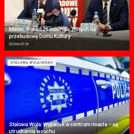
Mielec. Ponad 26 milionów złotych na
przebudowę Domu Kultury
2026-07-29
STALOWA WOLA/NISKO
Stalowa Wola: Wypadek w centrum miasta – są
utrudnienia w ruchu