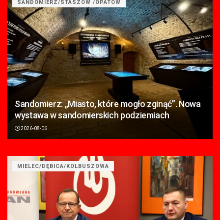
SANDOMIERZ/STASZÓW /OPATÓW
Sandomierz: „Miasto, które mogło zginąć”. Nowa
wystawa w sandomierskich podziemiach
2026-08-06
MIELEC/DĘBICA/KOLBUSZOWA