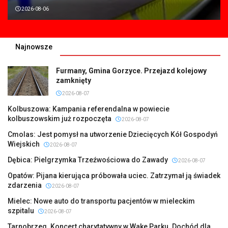
2026-08-06
Najnowsze
Furmany, Gmina Gorzyce. Przejazd kolejowy
zamknięty
2026-08-07
Kolbuszowa: Kampania referendalna w powiecie
kolbuszowskim już rozpoczęta
2026-08-07
Cmolas: Jest pomysł na utworzenie Dziecięcych Kół Gospodyń
Wiejskich
2026-08-07
Dębica: Pielgrzymka Trzeźwościowa do Zawady
2026-08-07
Opatów: Pijana kierująca próbowała uciec. Zatrzymał ją świadek
zdarzenia
2026-08-07
Mielec: Nowe auto do transportu pacjentów w mieleckim
szpitalu
2026-08-07
Tarnobrzeg. Koncert charytatywny w Wake Parku. Dochód dla