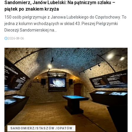
Sandomierz, Janów Lubelski: Na pątniczym szlaku –
piątek po znakiem krzyża
150 osób pielgrzymuje z Janowa Lubelskiego do Częstochowy. To
jedna z kolumn wchodzących w skład 43. Pieszej Pielgrzymki
Diecezji Sandomierskiej na...
2026-08-06
SANDOMIERZ/STASZÓW /OPATÓW