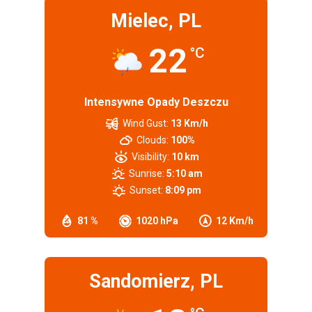
Mielec, PL
22
°C
Intensywne Opady Deszczu
Wind Gust:
13 Km/h
Clouds:
100%
Visibility:
10 km
Sunrise:
5:10 am
Sunset:
8:09 pm
81 %
1020 hPa
12 Km/h
Sandomierz, PL