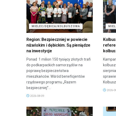
MIELEC/DĘBICA/KOLBUSZOWA
MIE
Region: Bezpieczniej w powiecie
Kolbus
niżańskim i dębickim. Są pieniądze
refere
na inwestycje
kolbus
Ponad 1 milion 150 tysięcy złotych trafi
Kampani
do podkarpackich samorządów na
kolbusz
poprawę bezpieczeństwa
sierpni
mieszkańców. Wśród beneficjentów
sprawie
rządowego programu „Razem
Kolbusz
bezpieczniej”...
2026-0
2026-08-09