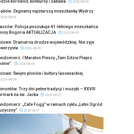
ędzie korowód, konkursy i zabawa
2026-08-09
rębów: Żegnamy najstarszą mieszkankę Wydrzy
2026-08-09
aszów: Policja poszukuje 41-letniego mieszkańca
miny Bogoria AKTUALIZACJA
2026-08-09
żowe: Dramat na drodze wojewódzkiej. Nie zyje
owerzysta
2026-08-09
ndomierz: I Maraton Pieszy „Tam Gdzie Pieprz
śnie”.
2026-08-09
żowe: Święto plonów i kultury lasowiackiej
2026-08-09
imontów: Trzy dni pełne tradycji i muzyki – XXVIII
armark na św. Jacka
2026-08-07
ndomierz: „Cafe Fogg” w ramach cyklu „Letni Ogród
uzyczny”
2026-08-07