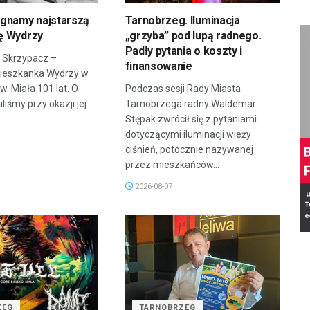
gnamy najstarszą
Tarnobrzeg. Iluminacja
ę Wydrzy
„grzyba” pod lupą radnego.
Padły pytania o koszty i
 Skrzypacz –
finansowanie
mieszkanka Wydrzy w
. Miała 101 lat. O
Podczas sesji Rady Miasta
aliśmy przy okazji jej...
Tarnobrzega radny Waldemar
Stępak zwrócił się z pytaniami
dotyczącymi iluminacji wieży
ciśnień, potocznie nazywanej
przez mieszkańców...
2026-08-07
ZEG
TARNOBRZEG