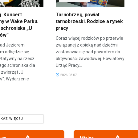
. Koncert
Tarnobrzeg, powiat
ny w Wake Parku.
tarnobrzeski. Rodzice a rynek
 schroniska „U
pracy
ów”
Coraz więcej rodziców po przerwie
 nad Jeziorem
związanej z opieką nad dziećmi
m odbędzie się
zastanawia się nad powrotem do
ytatywny na rzecz
aktywności zawodowej. Powiatowy
ego schroniska dla
Urząd Pracy...
zwierząt „U
2026-08-07
”. Wydarzenie
KAŻ WIĘCEJ