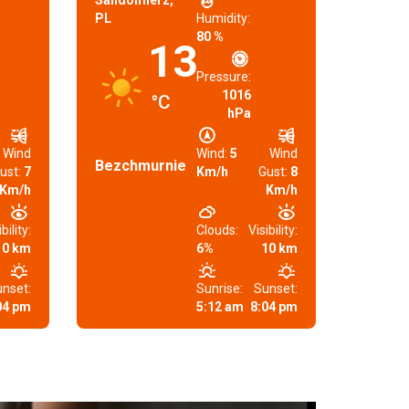
Sandomierz,
PL
Humidity:
80 %
13
Pressure:
1016
°C
hPa
Wind
Wind:
5
Wind
Bezchmurnie
ust:
7
Km/h
Gust:
8
Km/h
Km/h
bility:
Clouds:
Visibility:
10 km
6%
10 km
nset:
Sunrise:
Sunset:
04 pm
5:12 am
8:04 pm