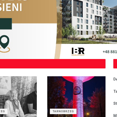
D
T
S
ZEG
TARNOBRZEG
M