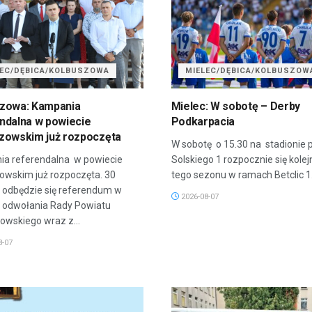
LEC/DĘBICA/KOLBUSZOWA
MIELEC/DĘBICA/KOLBUSZOW
zowa: Kampania
Mielec: W sobotę – Derby
ndalna w powiecie
Podkarpacia
zowskim już rozpoczęta
W sobotę o 15.30 na stadionie p
a referendalna w powiecie
Solskiego 1 rozpocznie się kole
owskim już rozpoczęta. 30
tego sezonu w ramach Betclic 1..
a odbędzie się referendum w
2026-08-07
 odwołania Rady Powiatu
owskiego wraz z...
8-07