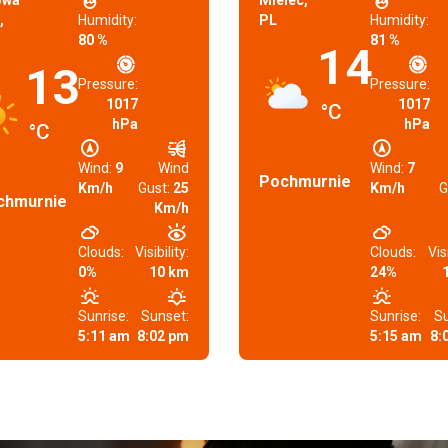
owa
Mielec,
,
Humidity:
PL
Humidity:
80 %
81 %
14
13
Pressure:
Pressure:
1017
1017
°C
hPa
hPa
°C
Wind:
9
Wind
Wind:
7
Pochmurnie
Km/h
Gust:
25
Km/h
G
chmurnie
Km/h
Clouds:
Visibility:
Clouds:
Visi
0%
10 km
24%
Sunrise:
Sunset:
Sunrise:
Su
5:11 am
8:02 pm
5:15 am
8: