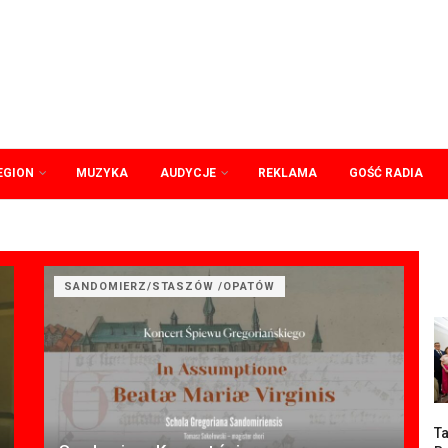
EGION
MUZYKA
AUDYCJE
REKLAMA
GOŚĆ RADIA
SANDOMIERZ/STASZÓW /OPATÓW
Ta