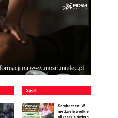
Sport
Samborzec: W
niedzielę wielkie
piłkarskie święto