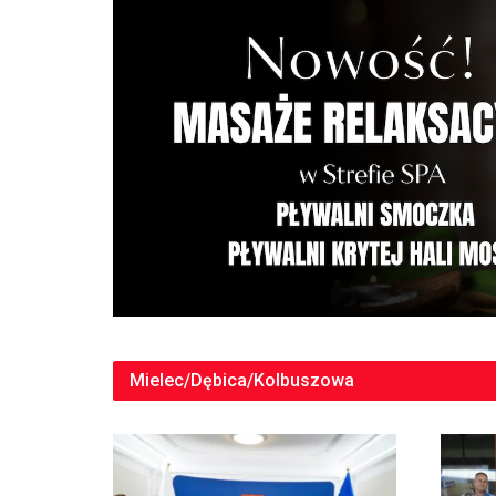
Mielec/Dębica/Kolbuszowa