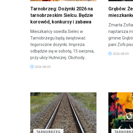
Tarnobrzeg: Dożynki 2026 na
Grębów: Że
tarnobrzeskim Sielcu. Będzie
mieszkank
korowód, konkursy i zabawa
Zmarła Zofia
Mieszkańcy osiedla Sielec w
najstarsza 
Tarnobrzegu będą świętować
gminie Grębów
tegoroczne dożynki. Impreza
pani Zofii pis
odbędzie się w sobotę, 15 sierpnia,
2026-08-09
przy ulicy Hutniczej. Obchody...
2026-08-09
TARNOBRZEG
TARNOBR