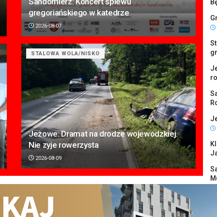
Sandomierz: Koncert śpiewu
B
gregoriańskiego w katedrze
G
2026-08-07
St
g
STALOWA WOLA/NISKO
Je
r
Sa
Ro
Je
Jeżowe: Dramat na drodze wojewódzkiej.
Nie zyje rowerzysta
Kl
J
2026-08-09
Sa
M