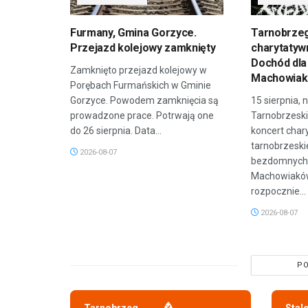
Furmany, Gmina Gorzyce.
Tarnobrzeg
Przejazd kolejowy zamknięty
charytatyw
Dochód dla
Zamknięto przejazd kolejowy w
Machowiak
Porębach Furmańskich w Gminie
Gorzyce. Powodem zamknięcia są
15 sierpnia,
prowadzone prace. Potrwają one
Tarnobrzeski
do 26 sierpnia. Data...
koncert char
tarnobrzeski
2026-08-07
bezdomnych 
Machowiaków
rozpocznie...
2026-08-07
PO