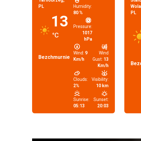
Tarnobrzeg,
Stal
PL
Humidity:
Wola
80 %
PL
13
Pressure:
1017
°C
hPa
Wind:
9
Wind
Bezchmurnie
Km/h
Gust:
13
Bez
Km/h
Clouds:
Visibility:
2%
10 km
Sunrise:
Sunset:
05:13
20:03