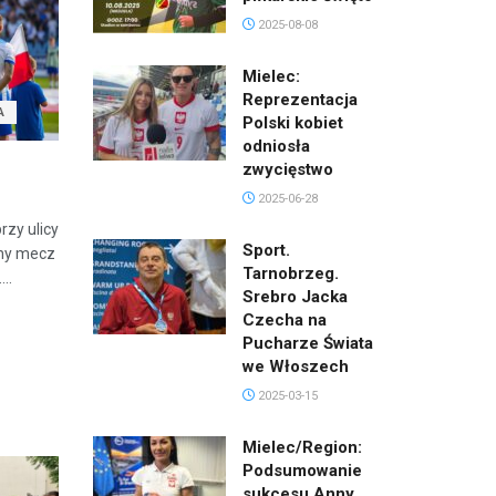
2025-08-08
Mielec:
Reprezentacja
A
Polski kobiet
odniosła
zwycięstwo
2025-06-28
rzy ulicy
Sport.
jny mecz
Tarnobrzeg.
..
Srebro Jacka
Czecha na
Pucharze Świata
we Włoszech
2025-03-15
Mielec/Region:
Podsumowanie
sukcesu Anny