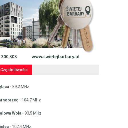
Częstotliwości
ębica
- 89,2 MHz
arnobrzeg
- 104,7 MHz
talowa Wola
- 93,5 MHz
ielec
- 102,4 MHz