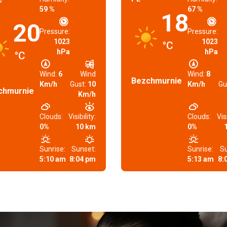
59 %
67 %
18
20
Pressure:
Pressure:
1023
1023
°C
hPa
hPa
°C
Wind:
6
Wind
Wind:
8
Bezchmurnie
Km/h
Gust:
10
Km/h
Gu
chmurnie
Km/h
Clouds:
Visibility:
Clouds:
Visi
0%
10 km
0%
Sunrise:
Sunset:
Sunrise:
Su
5:10 am
8:04 pm
5:13 am
8: