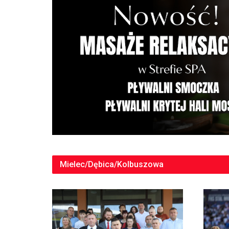
Mielec/Dębica/Kolbuszowa