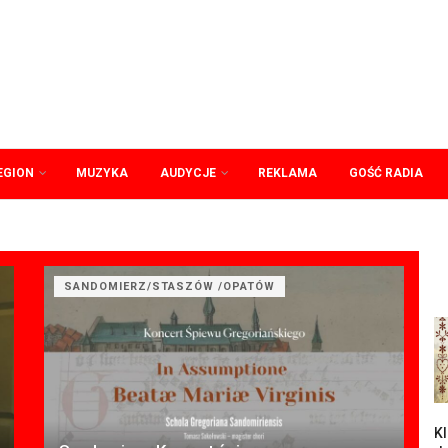
EGION
MUZYKA
AUDYCJE
REKLAMA
GOŚĆ RADIA
SANDOMIERZ/STASZÓW /OPATÓW
Kl