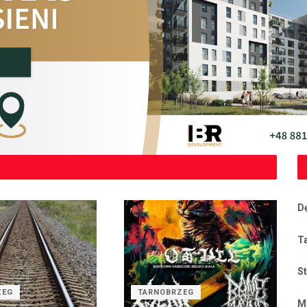
D
T
S
ZEG
TARNOBRZEG
M