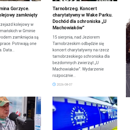
mina Gorzyce.
Tarnobrzeg. Koncert
olejowy zamknięty
charytatywny w Wake Parku.
Dochód dla schroniska „U
zejazd kolejowy w
Machowiaków”
rmańskich w Gminie
wodem zamknięcia są
15 sierpnia, nad Jeziorem
prace. Potrwają one
Tarnobrzeskim odbędzie się
. Data...
koncert charytatywny na rzecz
tarnobrzeskiego schroniska dla
bezdomnych zwierząt „U
Machowiaków”. Wydarzenie
rozpocznie...
2026-08-07