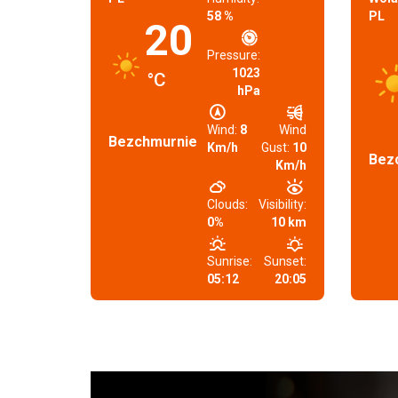
58 %
PL
20
Pressure:
1023
°C
hPa
Wind:
8
Wind
Bezchmurnie
Km/h
Gust:
10
Bez
Km/h
Clouds:
Visibility:
0%
10 km
Sunrise:
Sunset:
05:12
20:05