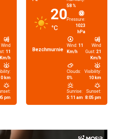
58 %
20
Pressure:
1023
°C
hPa
Wind
Wind:
11
Wind
Bezchmurnie
st:
11
Km/h
Gust:
21
Km/h
Km/h
bility:
Clouds:
Visibility:
10 km
0%
10 km
nset:
Sunrise:
Sunset:
05 pm
5:11 am
8:05 pm