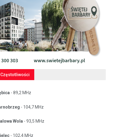
Częstotliwości
ębica
- 89,2 MHz
arnobrzeg
- 104,7 MHz
talowa Wola
- 93,5 MHz
ielec
- 102,4 MHz