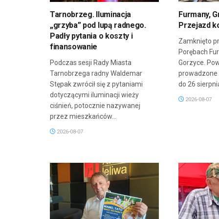
Tarnobrzeg. Iluminacja
Furmany, G
„grzyba” pod lupą radnego.
Przejazd k
Padły pytania o koszty i
Zamknięto pr
finansowanie
Porębach Fu
Podczas sesji Rady Miasta
Gorzyce. Po
Tarnobrzega radny Waldemar
prowadzone 
Stępak zwrócił się z pytaniami
do 26 sierpnia
dotyczącymi iluminacji wieży
2026-08-07
ciśnień, potocznie nazywanej
przez mieszkańców...
2026-08-07