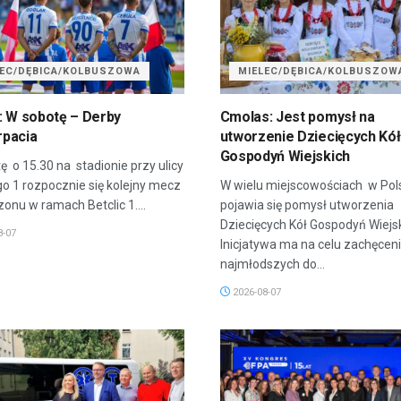
LEC/DĘBICA/KOLBUSZOWA
MIELEC/DĘBICA/KOLBUSZOW
: W sobotę – Derby
Cmolas: Jest pomysł na
pacia
utworzenie Dziecięcych Kół
Gospodyń Wiejskich
ę o 15.30 na stadionie przy ulicy
go 1 rozpocznie się kolejny mecz
W wielu miejscowościach w Pol
onu w ramach Betclic 1....
pojawia się pomysł utworzenia
Dziecięcych Kół Gospodyń Wiejsk
8-07
Inicjatywa ma na celu zachęcen
najmłodszych do...
2026-08-07