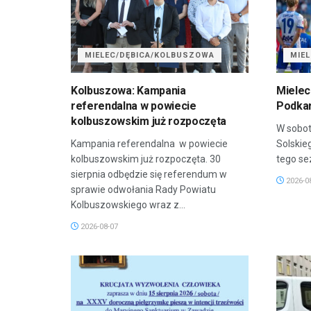
MIELEC/DĘBICA/KOLBUSZOWA
MIE
Kolbuszowa: Kampania
Mielec
referendalna w powiecie
Podkar
kolbuszowskim już rozpoczęta
W sobot
Kampania referendalna w powiecie
Solskie
kolbuszowskim już rozpoczęta. 30
tego sez
sierpnia odbędzie się referendum w
2026-0
sprawie odwołania Rady Powiatu
Kolbuszowskiego wraz z...
2026-08-07