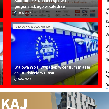
Sandomierz: Koncert śpiewu
J
gregoriańskiego w katedrze
Sa
2026-08-07
M
S
k
STALOWA WOLA/NISKO
S
Wł
ś
Re
Stalowa Wola: Wypadek w centrum miasta –
są utrudnienia w ruchu
Ta
Pa
2026-08-06
Dz