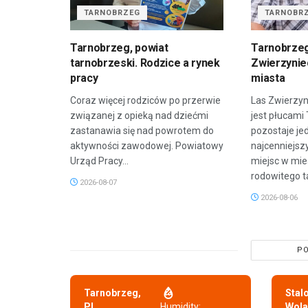
TARNOBRZEG
TARNOBR
Tarnobrzeg, powiat
Tarnobrzeg
tarnobrzeski. Rodzice a rynek
Zwierzyniec
pracy
miasta
Coraz więcej rodziców po przerwie
Las Zwierzyn
związanej z opieką nad dziećmi
jest płucami
zastanawia się nad powrotem do
pozostaje je
aktywności zawodowej. Powiatowy
najcenniejsz
Urząd Pracy...
miejsc w mie
rodowitego t
2026-08-07
2026-08-06
PO
Tarnobrzeg,
Stal
PL
Humidity:
Wola