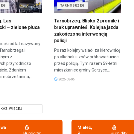
ZEG
TARNOBRZEG
. Las
Tarnobrzeg: Blisko 2 promile i
ki – zielone płuca
brak uprawnień. Kolejna jazda
zakończona interwencją
policji
iecki od lat nazywany
 Tarnobrzega i
Po raz kolejny wsiadł za kierownicę
dnym z
po alkoholu i znów próbował uciec
ych przyrodniczo
przed policją. Tym razem 59-letni
ście. Zdaniem
mieszkaniec gminy Gorzyce...
arnobrzeżanina,...
2026-08-06
KAŻ WIĘCEJ
owa
Mielec,
,
Humidity:
PL
Humidity: