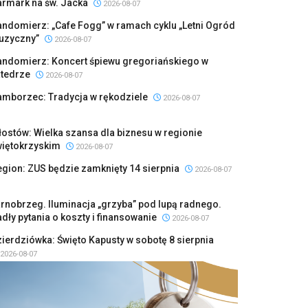
armark na św. Jacka
2026-08-07
ndomierz: „Cafe Fogg” w ramach cyklu „Letni Ogród
uzyczny”
2026-08-07
andomierz: Koncert śpiewu gregoriańskiego w
atedrze
2026-08-07
amborzec: Tradycja w rękodziele
2026-08-07
ostów: Wielka szansa dla biznesu w regionie
więtokrzyskim
2026-08-07
gion: ZUS będzie zamknięty 14 sierpnia
2026-08-07
rnobrzeg. Iluminacja „grzyba” pod lupą radnego.
dły pytania o koszty i finansowanie
2026-08-07
ierdziówka: Święto Kapusty w sobotę 8 sierpnia
2026-08-07