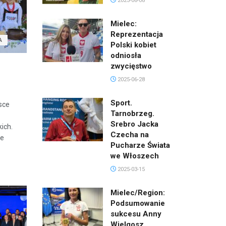
2025-08-08
Mielec:
Reprezentacja
A
Polski kobiet
odniosła
zwycięstwo
2025-06-28
Sport.
sce
Tarnobrzeg.
Srebro Jacka
ich.
Czecha na
ie
Pucharze Świata
we Włoszech
2025-03-15
Mielec/Region:
Podsumowanie
sukcesu Anny
Wielgosz