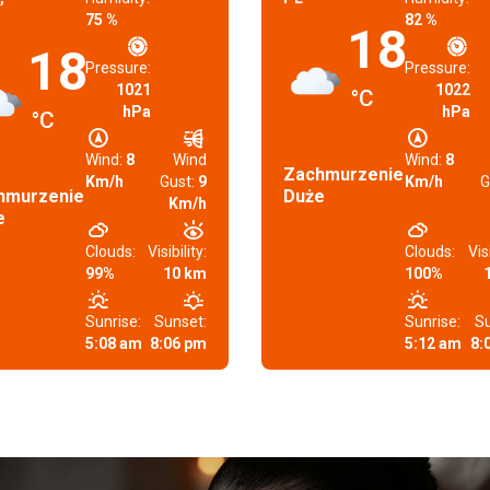
75 %
82 %
18
18
Pressure:
Pressure:
1021
1022
°C
hPa
hPa
°C
Wind:
8
Wind
Wind:
8
Zachmurzenie
Km/h
Gust:
9
Km/h
G
hmurzenie
Duże
Km/h
e
Clouds:
Visibility:
Clouds:
Visi
99%
10 km
100%
Sunrise:
Sunset:
Sunrise:
Su
5:08 am
8:06 pm
5:12 am
8: