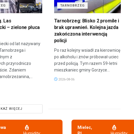
ZEG
TARNOBRZEG
. Las
Tarnobrzeg: Blisko 2 promile i
ki – zielone płuca
brak uprawnień. Kolejna jazda
zakończona interwencją
policji
iecki od lat nazywany
 Tarnobrzega i
Po raz kolejny wsiadł za kierownicę
dnym z
po alkoholu i znów próbował uciec
ych przyrodniczo
przed policją. Tym razem 59-letni
ście. Zdaniem
mieszkaniec gminy Gorzyce...
arnobrzeżanina,...
2026-08-06
KAŻ WIĘCEJ
owa
Mielec,
,
Humidity:
PL
Humidity: