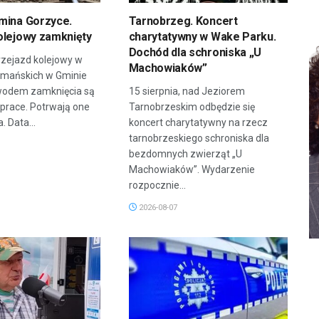
mina Gorzyce.
Tarnobrzeg. Koncert
olejowy zamknięty
charytatywny w Wake Parku.
Dochód dla schroniska „U
zejazd kolejowy w
Machowiaków”
rmańskich w Gminie
wodem zamknięcia są
15 sierpnia, nad Jeziorem
prace. Potrwają one
Tarnobrzeskim odbędzie się
. Data...
koncert charytatywny na rzecz
tarnobrzeskiego schroniska dla
bezdomnych zwierząt „U
Machowiaków”. Wydarzenie
rozpocznie...
2026-08-07