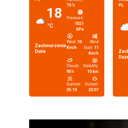
79 %
PL
18
Pressure:
1021
°C
hPa
Wind:
10
Wind
Zachmurzenie
Km/h
Gust:
11
Duże
Zac
Km/h
Duż
Clouds:
Visibility:
95%
10 km
Sunrise:
Sunset:
05:10
20:07