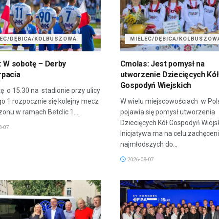
LEC/DĘBICA/KOLBUSZOWA
MIELEC/DĘBICA/KOLBUSZOW
: W sobotę – Derby
Cmolas: Jest pomysł na
pacia
utworzenie Dziecięcych Kół
Gospodyń Wiejskich
ę o 15.30 na stadionie przy ulicy
go 1 rozpocznie się kolejny mecz
W wielu miejscowościach w Pol
onu w ramach Betclic 1....
pojawia się pomysł utworzenia
Dziecięcych Kół Gospodyń Wiejsk
8-07
Inicjatywa ma na celu zachęcen
najmłodszych do...
2026-08-07