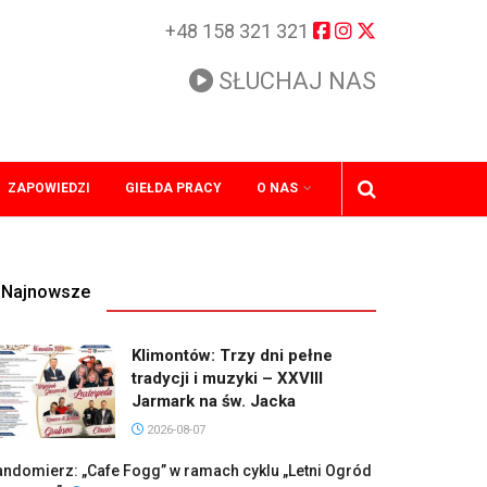
+48 158 321 321
SŁUCHAJ NAS
ZAPOWIEDZI
GIEŁDA PRACY
O NAS
Najnowsze
Klimontów: Trzy dni pełne
tradycji i muzyki – XXVIII
Jarmark na św. Jacka
2026-08-07
ndomierz: „Cafe Fogg” w ramach cyklu „Letni Ogród