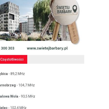
Częstotliwości
ębica
- 89,2 MHz
arnobrzeg
- 104,7 MHz
talowa Wola
- 93,5 MHz
ielec
- 102,4 MHz