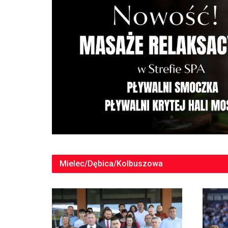
Mielec/Dębica/Kolbuszowa