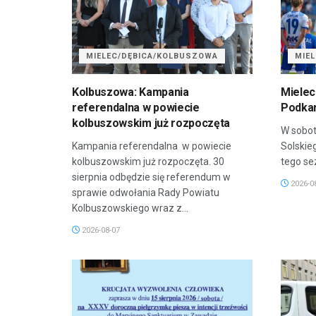
MIELEC/DĘBICA/KOLBUSZOWA
MIE
Kolbuszowa: Kampania
Mielec
referendalna w powiecie
Podkar
kolbuszowskim już rozpoczęta
W sobot
Kampania referendalna w powiecie
Solskie
kolbuszowskim już rozpoczęta. 30
tego sez
sierpnia odbędzie się referendum w
2026-0
sprawie odwołania Rady Powiatu
Kolbuszowskiego wraz z...
2026-08-07