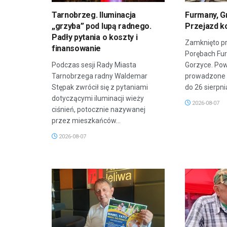
Tarnobrzeg. Iluminacja
Furmany, G
„grzyba” pod lupą radnego.
Przejazd k
Padły pytania o koszty i
Zamknięto pr
finansowanie
Porębach Fu
Podczas sesji Rady Miasta
Gorzyce. Po
Tarnobrzega radny Waldemar
prowadzone 
Stępak zwrócił się z pytaniami
do 26 sierpnia
dotyczącymi iluminacji wieży
2026-08-07
ciśnień, potocznie nazywanej
przez mieszkańców...
2026-08-07