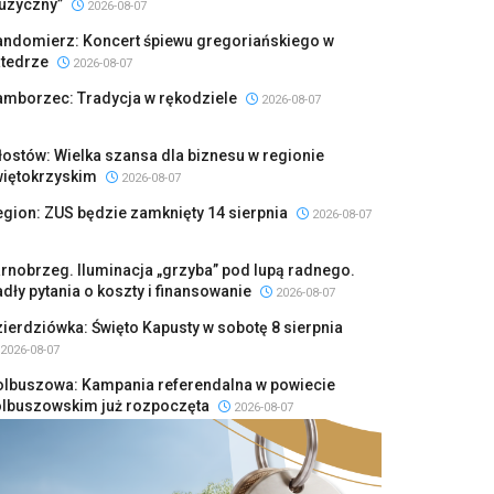
uzyczny”
2026-08-07
andomierz: Koncert śpiewu gregoriańskiego w
atedrze
2026-08-07
amborzec: Tradycja w rękodziele
2026-08-07
ostów: Wielka szansa dla biznesu w regionie
więtokrzyskim
2026-08-07
gion: ZUS będzie zamknięty 14 sierpnia
2026-08-07
rnobrzeg. Iluminacja „grzyba” pod lupą radnego.
dły pytania o koszty i finansowanie
2026-08-07
ierdziówka: Święto Kapusty w sobotę 8 sierpnia
2026-08-07
olbuszowa: Kampania referendalna w powiecie
olbuszowskim już rozpoczęta
2026-08-07