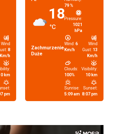
79 %
18
Pressure:
1021
°C
hPa
Wind
Wind:
6
Wind
Zachmurzenie
ust:
8
Km/h
Gust:
13
Duże
Km/h
Km/h
bility:
Clouds:
Visibility:
10 km
100%
10 km
nset:
Sunrise:
Sunset:
07 pm
5:09 am
8:07 pm