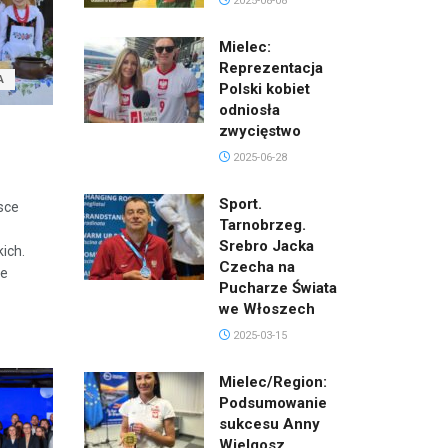
2025-08-08
Mielec:
Reprezentacja
A
Polski kobiet
odniosła
zwycięstwo
2025-06-28
Sport.
sce
Tarnobrzeg.
Srebro Jacka
ich.
Czecha na
ie
Pucharze Świata
we Włoszech
2025-03-15
Mielec/Region:
Podsumowanie
sukcesu Anny
Wielgosz