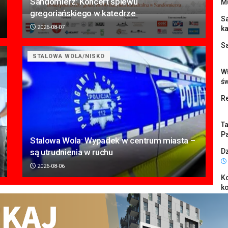
Sandomierz: Koncert śpiewu
M
gregoriańskiego w katedrze
S
2026-08-07
k
S
STALOWA WOLA/NISKO
Wł
ś
Re
Ta
Pa
Stalowa Wola: Wypadek w centrum miasta –
są utrudnienia w ruchu
Dz
2026-08-06
K
k