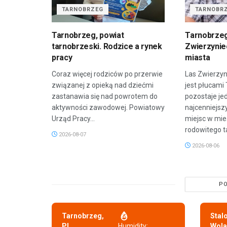
TARNOBRZEG
TARNOBR
Tarnobrzeg, powiat
Tarnobrzeg
tarnobrzeski. Rodzice a rynek
Zwierzyniec
pracy
miasta
Coraz więcej rodziców po przerwie
Las Zwierzyn
związanej z opieką nad dziećmi
jest płucami
zastanawia się nad powrotem do
pozostaje je
aktywności zawodowej. Powiatowy
najcenniejsz
Urząd Pracy...
miejsc w mie
rodowitego t
2026-08-07
2026-08-06
PO
Tarnobrzeg,
Stal
PL
Humidity:
Wola