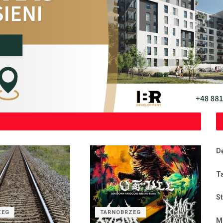
D
T
S
ZEG
TARNOBRZEG
M