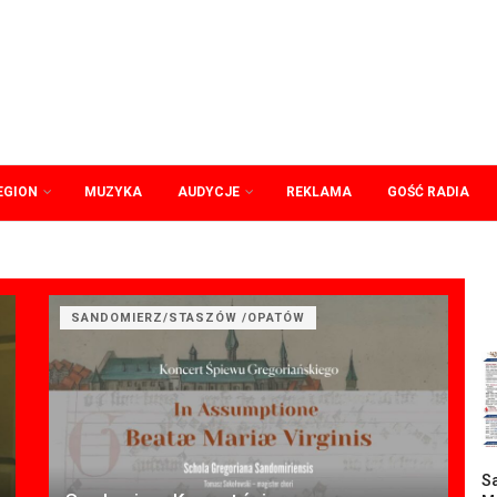
EGION
MUZYKA
AUDYCJE
REKLAMA
GOŚĆ RADIA
SANDOMIERZ/STASZÓW /OPATÓW
Sa