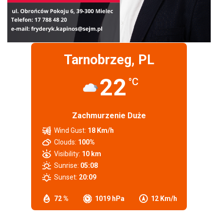
Tarnobrzeg, PL
22
°C
Zachmurzenie Duże
Wind Gust:
18 Km/h
Clouds:
100%
Visibility:
10 km
Sunrise:
05:08
Sunset:
20:09
72 %
1019 hPa
12 Km/h