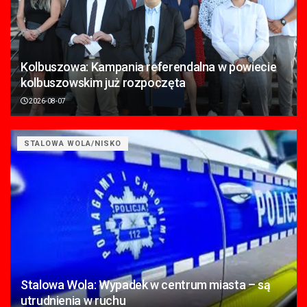
Kolbuszowa: Kampania referendalna w powiecie
kolbuszowskim już rozpoczęta
2026-08-07
STALOWA WOLA/NISKO
Stalowa Wola: Wypadek w centrum miasta – są
utrudnienia w ruchu