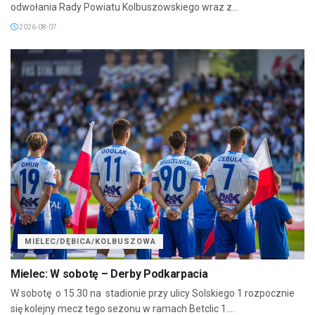
odwołania Rady Powiatu Kolbuszowskiego wraz z...
2026-08-07
MIELEC/DĘBICA/KOLBUSZOWA
Mielec: W sobotę – Derby Podkarpacia
W sobotę o 15.30 na stadionie przy ulicy Solskiego 1 rozpocznie
się kolejny mecz tego sezonu w ramach Betclic 1....