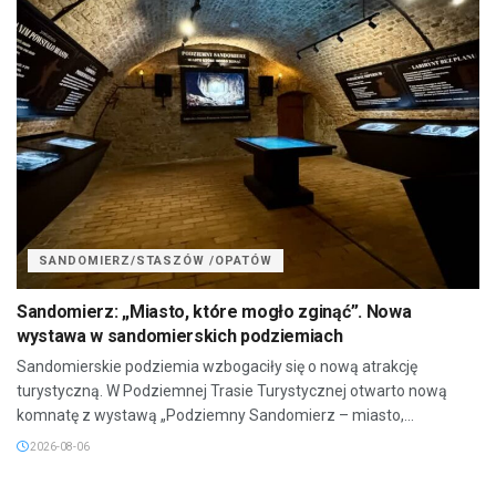
SANDOMIERZ/STASZÓW /OPATÓW
Sandomierz: „Miasto, które mogło zginąć”. Nowa
wystawa w sandomierskich podziemiach
Sandomierskie podziemia wzbogaciły się o nową atrakcję
turystyczną. W Podziemnej Trasie Turystycznej otwarto nową
komnatę z wystawą „Podziemny Sandomierz – miasto,...
2026-08-06