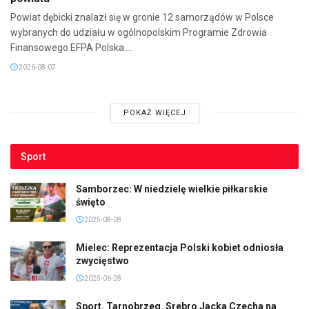
Powiat dębicki znalazł się w gronie 12 samorządów w Polsce
wybranych do udziału w ogólnopolskim Programie Zdrowia
Finansowego EFPA Polska....
2026-08-07
POKAŻ WIĘCEJ
Sport
Samborzec: W niedzielę wielkie piłkarskie
święto
2025-08-08
Mielec: Reprezentacja Polski kobiet odniosła
zwycięstwo
2025-06-28
Sport. Tarnobrzeg. Srebro Jacka Czecha na