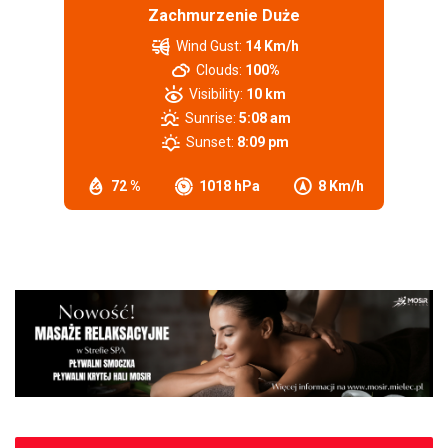
Zachmurzenie Duże
Wind Gust:
14 Km/h
Clouds:
100%
Visibility:
10 km
Sunrise:
5:08 am
Sunset:
8:09 pm
72 %
1018 hPa
8 Km/h