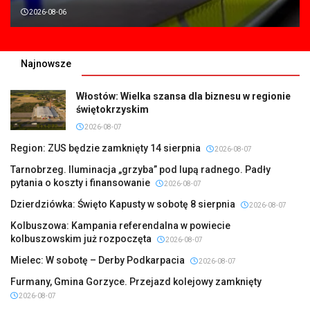
2026-08-06
Najnowsze
Włostów: Wielka szansa dla biznesu w regionie
świętokrzyskim
2026-08-07
Region: ZUS będzie zamknięty 14 sierpnia
2026-08-07
Tarnobrzeg. Iluminacja „grzyba” pod lupą radnego. Padły
pytania o koszty i finansowanie
2026-08-07
Dzierdziówka: Święto Kapusty w sobotę 8 sierpnia
2026-08-07
Kolbuszowa: Kampania referendalna w powiecie
kolbuszowskim już rozpoczęta
2026-08-07
Mielec: W sobotę – Derby Podkarpacia
2026-08-07
Furmany, Gmina Gorzyce. Przejazd kolejowy zamknięty
2026-08-07