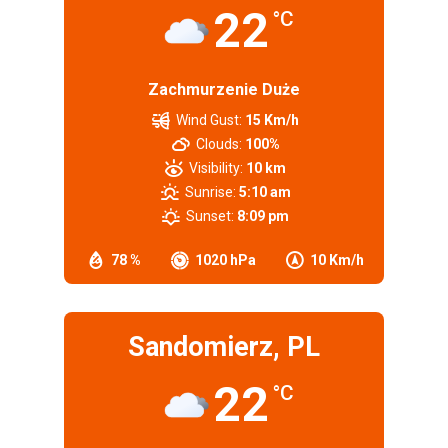
22
°C
Zachmurzenie Duże
Wind Gust:
15 Km/h
Clouds:
100%
Visibility:
10 km
Sunrise:
5:10 am
Sunset:
8:09 pm
78 %
1020 hPa
10 Km/h
Sandomierz, PL
22
°C