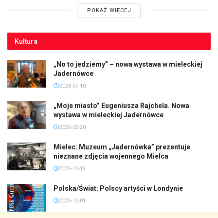
POKAŻ WIĘCEJ
Kultura
„No to jedziemy” – nowa wystawa w mieleckiej
Jadernówce
2026-07-10
„Moje miasto” Eugeniusza Rajchela. Nowa
wystawa w mieleckiej Jadernówce
2026-02-20
Mielec: Muzeum „Jadernówka” prezentuje
nieznane zdjęcia wojennego Mielca
2025-10-19
Polska/Świat: Polscy artyści w Londynie
2025-10-01