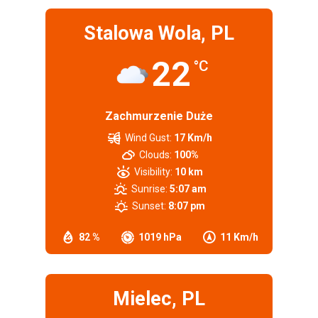
Stalowa Wola, PL
22
°C
Zachmurzenie Duże
Wind Gust:
17 Km/h
Clouds:
100%
Visibility:
10 km
Sunrise:
5:07 am
Sunset:
8:07 pm
82 %
1019 hPa
11 Km/h
Mielec, PL