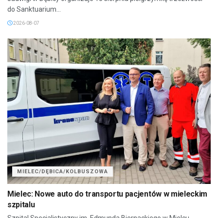
do Sanktuarium...
2026-08-07
MIELEC/DĘBICA/KOLBUSZOWA
Mielec: Nowe auto do transportu pacjentów w mieleckim
szpitalu
Szpital Specjalistyczny im. Edmunda Biernackiego w Mielcu