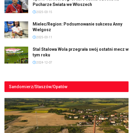
Pucharze Świata we Włoszech
2025-03-15
Mielec/Region: Podsumowanie sukcesu Anny
Wielgosz
2025-03-11
Stal Stalowa Wola przegrała swój ostatni mecz w
tym roku
2024-12-07
Sandomierz/Staszów/Opatów