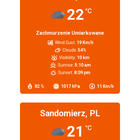
22
°C
Zachmurzenie Umiarkowane
Wind Gust:
19 Km/h
Clouds:
54%
Visibility:
10 km
Sunrise:
5:10 am
Sunset:
8:09 pm
82 %
1017 hPa
11 Km/h
Sandomierz, PL
21
°C