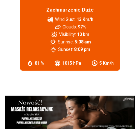
Zachmurzenie Duże
Wind Gust:
13 Km/h
Clouds:
97%
Visibility:
10 km
Sunrise:
5:08 am
Sunset:
8:09 pm
81 %
1015 hPa
5 Km/h