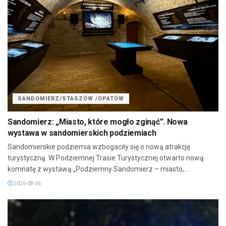
SANDOMIERZ/STASZÓW /OPATÓW
Sandomierz: „Miasto, które mogło zginąć”. Nowa
wystawa w sandomierskich podziemiach
Sandomierskie podziemia wzbogaciły się o nową atrakcję
turystyczną. W Podziemnej Trasie Turystycznej otwarto nową
komnatę z wystawą „Podziemny Sandomierz – miasto,...
2026-08-06