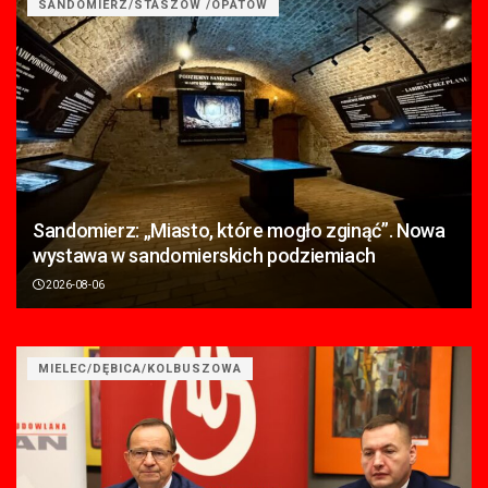
SANDOMIERZ/STASZÓW /OPATÓW
Sandomierz: „Miasto, które mogło zginąć”. Nowa
wystawa w sandomierskich podziemiach
2026-08-06
MIELEC/DĘBICA/KOLBUSZOWA