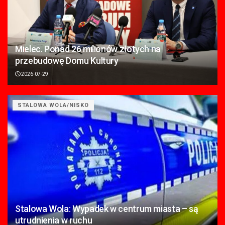
Mielec. Ponad 26 milionów złotych na
przebudowę Domu Kultury
2026-07-29
STALOWA WOLA/NISKO
Stalowa Wola: Wypadek w centrum miasta – są
utrudnienia w ruchu