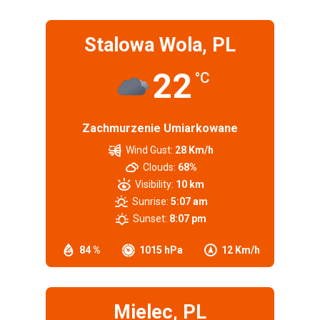
Stalowa Wola, PL
22
°C
Zachmurzenie Umiarkowane
Wind Gust:
28 Km/h
Clouds:
68%
Visibility:
10 km
Sunrise:
5:07 am
Sunset:
8:07 pm
84 %
1015 hPa
12 Km/h
Mielec, PL