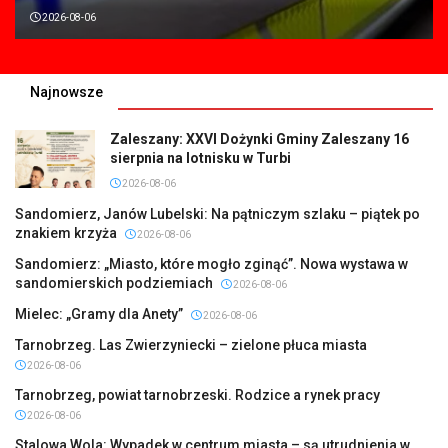
2026-08-06
Najnowsze
Zaleszany: XXVI Dożynki Gminy Zaleszany 16
sierpnia na lotnisku w Turbi
2026-08-06
Sandomierz, Janów Lubelski: Na pątniczym szlaku – piątek po
znakiem krzyża
2026-08-06
Sandomierz: „Miasto, które mogło zginąć”. Nowa wystawa w
sandomierskich podziemiach
2026-08-06
Mielec: „Gramy dla Anety”
2026-08-06
Tarnobrzeg. Las Zwierzyniecki – zielone płuca miasta
2026-08-06
Tarnobrzeg, powiat tarnobrzeski. Rodzice a rynek pracy
2026-08-06
Stalowa Wola: Wypadek w centrum miasta – są utrudnienia w