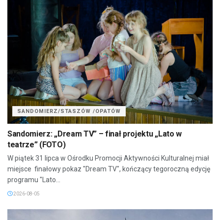
SANDOMIERZ/STASZÓW /OPATÓW
Sandomierz: „Dream TV” – finał projektu „Lato w
teatrze” (FOTO)
W piątek 31 lipca w Ośrodku Promocji Aktywności Kulturalnej miał
miejsce finałowy pokaz "Dream TV", kończący tegoroczną edycję
programu "Lato...
2026-08-05