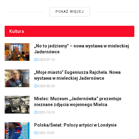
POKAŻ WIĘCEJ
Kultura
„No to jedziemy” – nowa wystawa w mieleckiej
Jadernówce
2026-07-10
„Moje miasto” Eugeniusza Rajchela. Nowa
wystawa w mieleckiej Jadernówce
2026-02-20
Mielec: Muzeum „Jadernówka” prezentuje
nieznane zdjęcia wojennego Mielca
2025-10-19
Polska/Świat: Polscy artyści w Londynie
2025-10-01