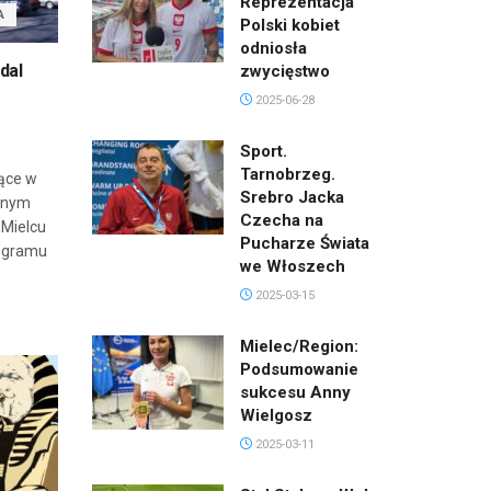
Reprezentacja
A
Polski kobiet
odniosła
dal
zwycięstwo
2025-06-28
Sport.
Tarnobrzeg.
ące w
Srebro Jacka
cznym
Czecha na
 Mielcu
Pucharze Świata
rogramu
we Włoszech
2025-03-15
Mielec/Region:
Podsumowanie
sukcesu Anny
Wielgosz
2025-03-11