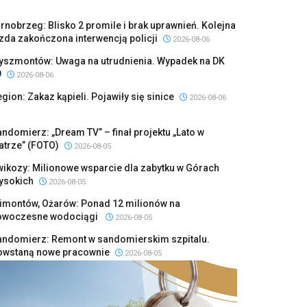
rnobrzeg: Blisko 2 promile i brak uprawnień. Kolejna
zda zakończona interwencją policji
2026-08-06
yszmontów: Uwaga na utrudnienia. Wypadek na DK
9
2026-08-06
gion: Zakaz kąpieli. Pojawiły się sinice
2026-08-06
ndomierz: „Dream TV” – finał projektu „Lato w
atrze” (FOTO)
2026-08-05
ikozy: Milionowe wsparcie dla zabytku w Górach
ysokich
2026-08-05
limontów, Ożarów: Ponad 12 milionów na
owoczesne wodociągi
2026-08-05
andomierz: Remont w sandomierskim szpitalu.
owstaną nowe pracownie
2026-08-05