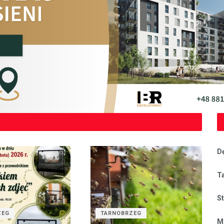
D
T
S
ZEG
TARNOBRZEG
M