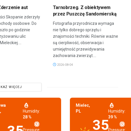
Zderzenie aut
Tarnobrzeg. Z obiektywem
przez Puszczę Sandomierską
ci Skopanie zderzyły
ochody osobowe. Do
Fotografia przyrodnicza wymaga
szło po godzinie
nie tylko dobrego sprzętu i
zyżowaniu ulic
znajomości techniki. Równie ważne
Mieleckiej....
są cierpliwość, obserwacja i
umiejętność przewidywania
zachowania zwierząt....
2026-08-04
KAŻ WIĘCEJ
owa
Mielec,
,
Humidity:
PL
Humidity:
28 %
39 %
35
35
Pressure:
Pressure: