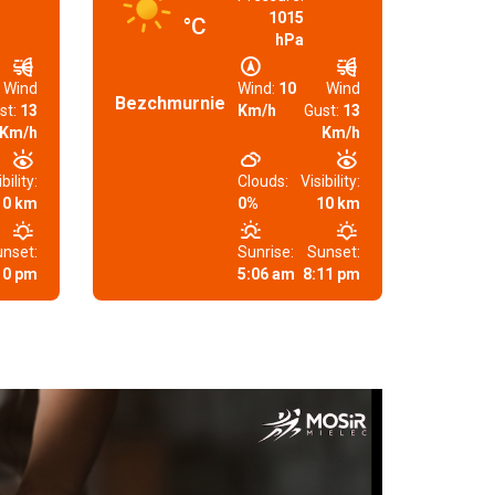
1015
°C
hPa
Wind
Wind:
10
Wind
Bezchmurnie
st:
13
Km/h
Gust:
13
Km/h
Km/h
bility:
Clouds:
Visibility:
10 km
0%
10 km
nset:
Sunrise:
Sunset:
10 pm
5:06 am
8:11 pm