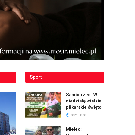
Sport
Samborzec: W
niedzielę wielkie
piłkarskie święto
2025-08-08
Mielec: