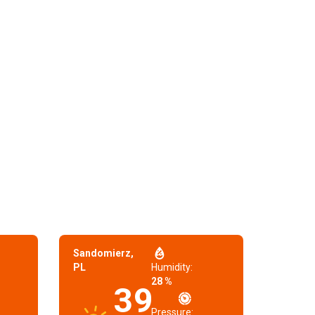
Sandomierz,
PL
Humidity:
28 %
39
Pressure: