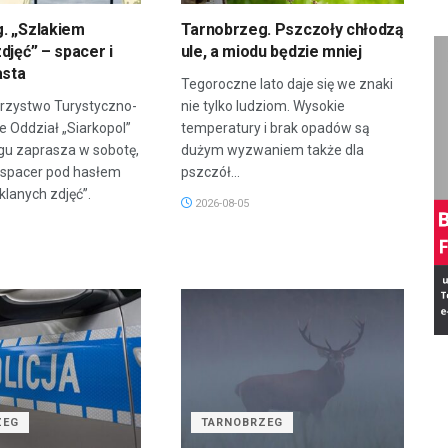
. „Szlakiem
Tarnobrzeg. Pszczoły chłodzą
djęć” – spacer i
ule, a miodu będzie mniej
asta
Tegoroczne lato daje się we znaki
rzystwo Turystyczno-
nie tylko ludziom. Wysokie
 Oddział „Siarkopol”
temperatury i brak opadów są
gu zaprasza w sobotę,
dużym wyzwaniem także dla
a spacer pod hasłem
pszczół...
klanych zdjęć”.
2026-08-05
ZEG
TARNOBRZEG