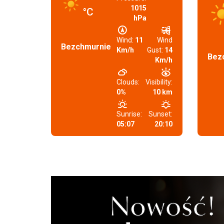
1015
°C
hPa
Wind:
11
Wind
Bezchmurnie
Km/h
Gust:
14
Bez
Km/h
Clouds:
Visibility:
0%
10 km
Sunrise:
Sunset:
05:07
20:10