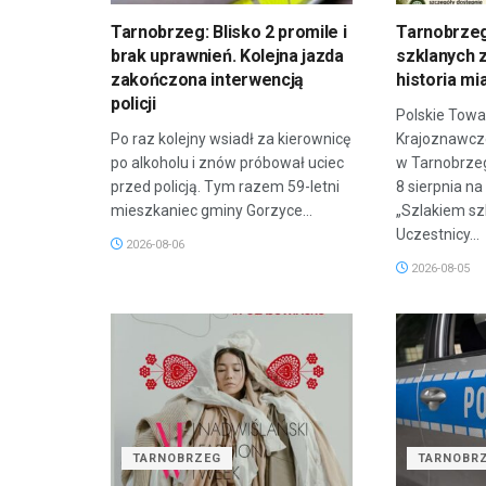
Tarnobrzeg: Blisko 2 promile i
Tarnobrzeg
brak uprawnień. Kolejna jazda
szklanych z
zakończona interwencją
historia mi
policji
Polskie Towa
Po raz kolejny wsiadł za kierownicę
Krajoznawcze
po alkoholu i znów próbował uciec
w Tarnobrze
przed policją. Tym razem 59-letni
8 sierpnia n
mieszkaniec gminy Gorzyce...
„Szlakiem sz
Uczestnicy...
2026-08-06
2026-08-05
TARNOBRZEG
TARNOBR