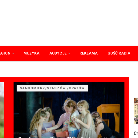
EGION
MUZYKA
AUDYCJE
REKLAMA
GOŚĆ RADIA
SANDOMIERZ/STASZÓW /OPATÓW
C