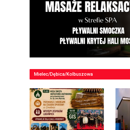
Mielec/Dębica/Kolbuszowa