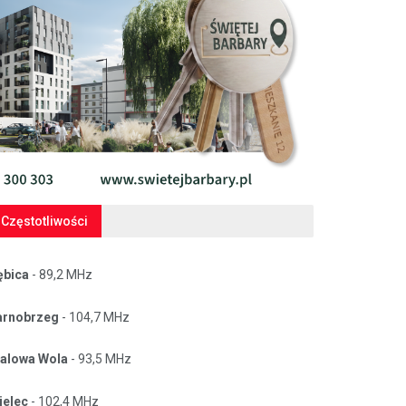
Częstotliwości
ębica
- 89,2 MHz
arnobrzeg
- 104,7 MHz
talowa Wola
- 93,5 MHz
ielec
- 102,4 MHz