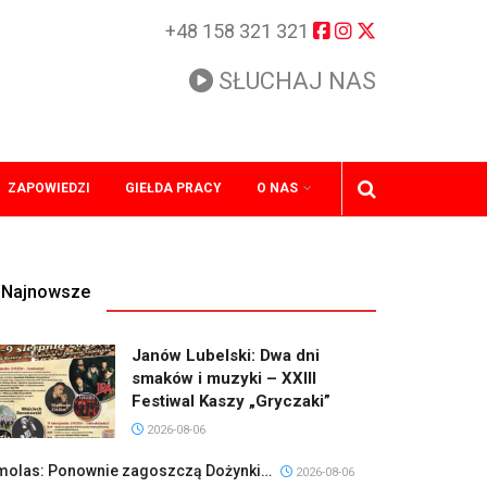
+48 158 321 321
SŁUCHAJ NAS
ZAPOWIEDZI
GIEŁDA PRACY
O NAS
Najnowsze
Janów Lubelski: Dwa dni
smaków i muzyki – XXIII
Festiwal Kaszy „Gryczaki”
2026-08-06
molas: Ponownie zagoszczą Dożynki…
2026-08-06