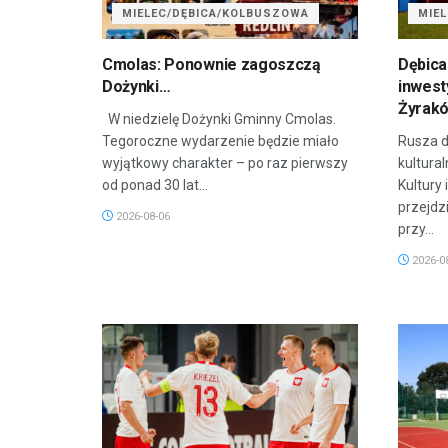
MIELEC/DĘBICA/KOLBUSZOWA
MIE
Cmolas: Ponownie zagoszczą
Dębica
Dożynki…
inwest
Żyrak
W niedzielę Dożynki Gminny Cmolas.
Tegoroczne wydarzenie będzie miało
Rusza d
wyjątkowy charakter – po raz pierwszy
kultura
od ponad 30 lat...
Kultury 
przejdz
2026-08-06
przy...
2026-0