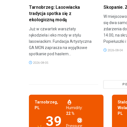
Tarnobrzeg: Lasowiacka
Skopanie. 
tradycja spotka się z
W miejscowoś
ekologiczną modą
się dwa sam
Już w czwartek warsztaty
zdarzenia do
rękodzieła i eko mody w stylu
14.00, na skr
lasowiackim. Fundacja Artystyczna
Popiełuszki i 
GA MON zaprasza na wyjątkowe
2026-08-04
spotkanie pod hasłem...
2026-08-05
PO
Tarnobrzeg,
Stal
PL
Humidity:
Wola
22 %
PL
39
Pressure: