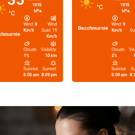
1015
1015
°C
hPa
hPa
°C
Wind:
8
Wind
Wind:
9
Bezchmurnie
Km/h
Gust:
11
Km/h
Gu
chmurnie
Km/h
Clouds:
Visibility:
Clouds:
Visi
1%
10 km
2%
Sunrise:
Sunset:
Sunrise:
Su
5:05 am
8:09 pm
5:09 am
8: