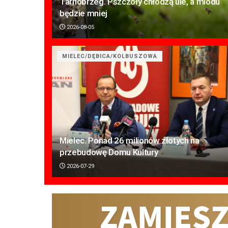
Tarnobrzeg. Pszczoły chłodzą ule, a miodu
będzie mniej
2026-08-05
MIELEC/DĘBICA/KOLBUSZOWA
Mielec. Ponad 26 milionów złotych na
przebudowę Domu Kultury
2026-07-29