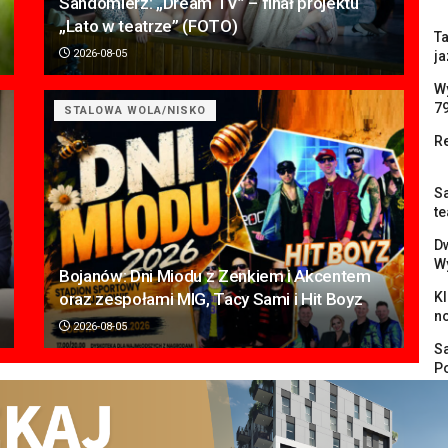
Sandomierz: „Dream TV” – finał projektu
„Lato w teatrze” (FOTO)
Ta
2026-08-05
ja
W
7
STALOWA WOLA/NISKO
Re
Sa
te
Dw
W
Bojanów: Dni Miodu z Zenkiem i Akcentem
oraz zespołami MIG, Tacy Sami i Hit Boyz
K
n
2026-08-05
S
P