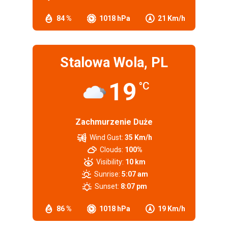
84 %
1018 hPa
21 Km/h
Stalowa Wola, PL
19
°C
Zachmurzenie Duże
Wind Gust:
35 Km/h
Clouds:
100%
Visibility:
10 km
Sunrise:
5:07 am
Sunset:
8:07 pm
86 %
1018 hPa
19 Km/h