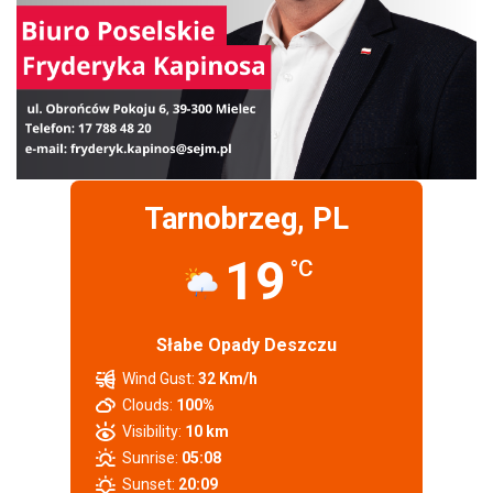
Tarnobrzeg, PL
19
°C
Słabe Opady Deszczu
Wind Gust:
32 Km/h
Clouds:
100%
Visibility:
10 km
Sunrise:
05:08
Sunset:
20:09