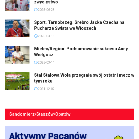
zwycięstwo
2025-06-28
Sport. Tarnobrzeg. Srebro Jacka Czecha na
Pucharze Świata we Włoszech
2025-03-15
Mielec/Region: Podsumowanie sukcesu Anny
Wielgosz
2025-03-11
Stal Stalowa Wola przegrała swój ostatni mecz w
tym roku
2024-12-07
Sandomierz/Staszów/Opatów