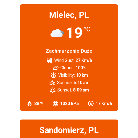
Mielec, PL
19
°C
Zachmurzenie Duże
Wind Gust:
27 Km/h
Clouds:
100%
Visibility:
10 km
Sunrise:
5:10 am
Sunset:
8:09 pm
88 %
1020 hPa
17 Km/h
Sandomierz, PL