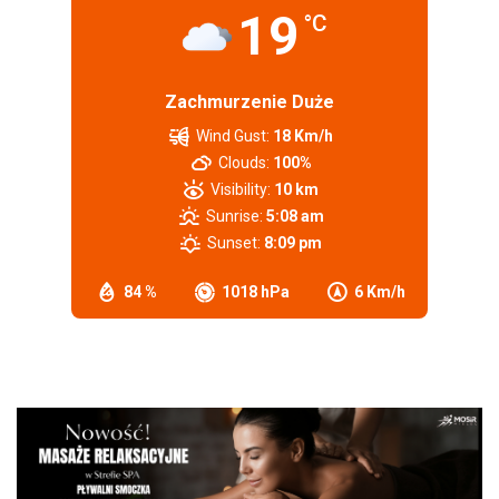
19
°C
Zachmurzenie Duże
Wind Gust:
18 Km/h
Clouds:
100%
Visibility:
10 km
Sunrise:
5:08 am
Sunset:
8:09 pm
84 %
1018 hPa
6 Km/h