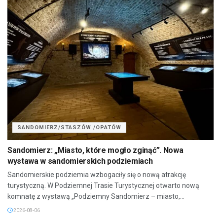
SANDOMIERZ/STASZÓW /OPATÓW
Sandomierz: „Miasto, które mogło zginąć”. Nowa
wystawa w sandomierskich podziemiach
Sandomierskie podziemia wzbogaciły się o nową atrakcję
turystyczną. W Podziemnej Trasie Turystycznej otwarto nową
komnatę z wystawą „Podziemny Sandomierz – miasto,...
2026-08-06