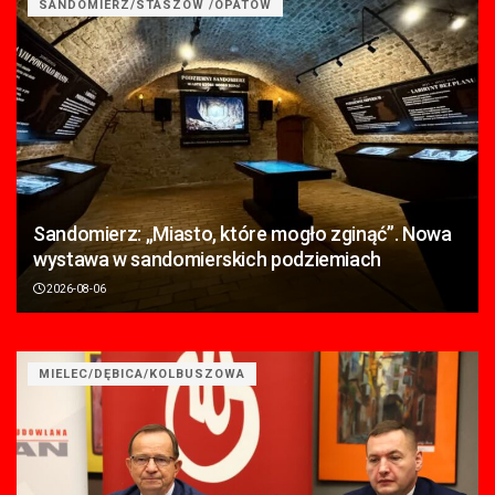
SANDOMIERZ/STASZÓW /OPATÓW
Sandomierz: „Miasto, które mogło zginąć”. Nowa
wystawa w sandomierskich podziemiach
2026-08-06
MIELEC/DĘBICA/KOLBUSZOWA