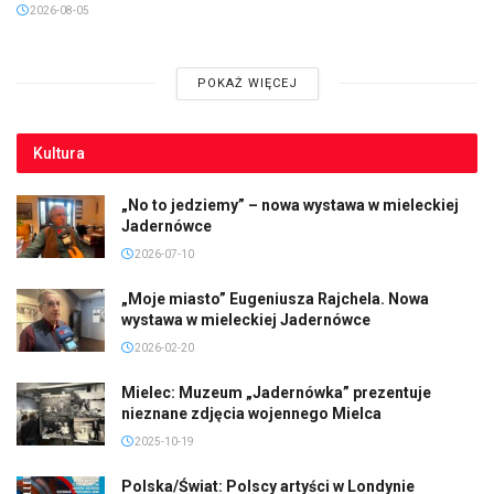
2026-08-05
POKAŻ WIĘCEJ
Kultura
„No to jedziemy” – nowa wystawa w mieleckiej
Jadernówce
2026-07-10
„Moje miasto” Eugeniusza Rajchela. Nowa
wystawa w mieleckiej Jadernówce
2026-02-20
Mielec: Muzeum „Jadernówka” prezentuje
nieznane zdjęcia wojennego Mielca
2025-10-19
Polska/Świat: Polscy artyści w Londynie