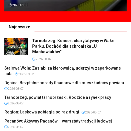
2026-08-06
Najnowsze
Tarnobrzeg. Koncert charytatywny w Wake
Parku. Dochód dla schroniska „U
Machowiaków”
2026-08-07
Stalowa Wola: Zasłabł za kierownicą, uderzył w zaparkowane
auta
2026-08-07
Dębica: Bezpłatne porady finansowe dla mieszkańców powiatu
2026-08-07
Tarnobrzeg, powiat tarnobrzeski. Rodzice a rynek pracy
2026-08-07
Region: Laskowa pobiegła po raz drugi
2026-08-07
Pacanów: Aktywny Pacanów – warsztaty tradycji ludowej
2026-08-07