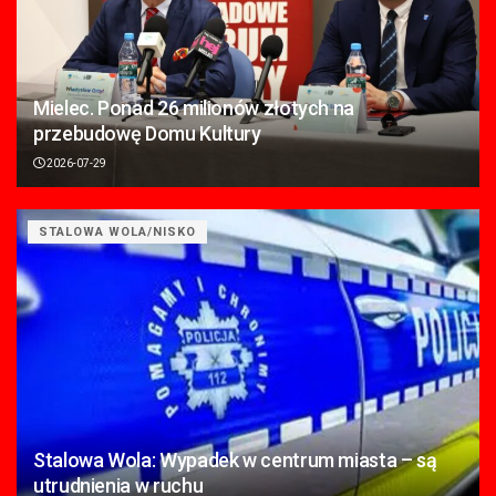
Mielec. Ponad 26 milionów złotych na
przebudowę Domu Kultury
2026-07-29
STALOWA WOLA/NISKO
Stalowa Wola: Wypadek w centrum miasta – są
utrudnienia w ruchu