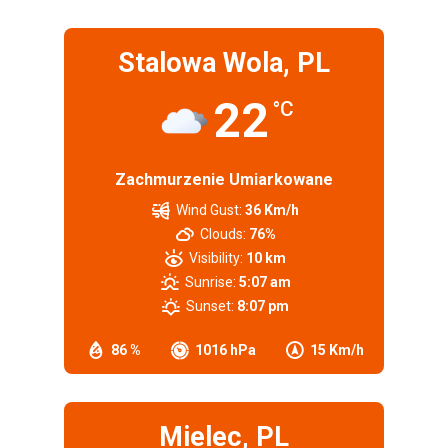
Stalowa Wola, PL
22
°C
Zachmurzenie Umiarkowane
Wind Gust:
36 Km/h
Clouds:
76%
Visibility:
10 km
Sunrise:
5:07 am
Sunset:
8:07 pm
86 %
1016 hPa
15 Km/h
Mielec, PL