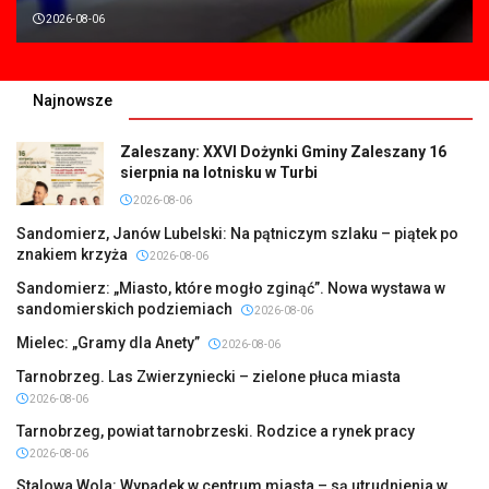
2026-08-06
Najnowsze
Zaleszany: XXVI Dożynki Gminy Zaleszany 16
sierpnia na lotnisku w Turbi
2026-08-06
Sandomierz, Janów Lubelski: Na pątniczym szlaku – piątek po
znakiem krzyża
2026-08-06
Sandomierz: „Miasto, które mogło zginąć”. Nowa wystawa w
sandomierskich podziemiach
2026-08-06
Mielec: „Gramy dla Anety”
2026-08-06
Tarnobrzeg. Las Zwierzyniecki – zielone płuca miasta
2026-08-06
Tarnobrzeg, powiat tarnobrzeski. Rodzice a rynek pracy
2026-08-06
Stalowa Wola: Wypadek w centrum miasta – są utrudnienia w