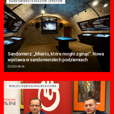
SANDOMIERZ/STASZÓW /OPATÓW
Sandomierz: „Miasto, które mogło zginąć”. Nowa
wystawa w sandomierskich podziemiach
2026-08-06
MIELEC/DĘBICA/KOLBUSZOWA