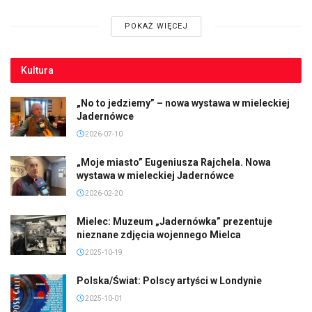
POKAŻ WIĘCEJ
Kultura
„No to jedziemy” – nowa wystawa w mieleckiej
Jadernówce
2026-07-10
„Moje miasto” Eugeniusza Rajchela. Nowa
wystawa w mieleckiej Jadernówce
2026-02-20
Mielec: Muzeum „Jadernówka” prezentuje
nieznane zdjęcia wojennego Mielca
2025-10-19
Polska/Świat: Polscy artyści w Londynie
2025-10-01