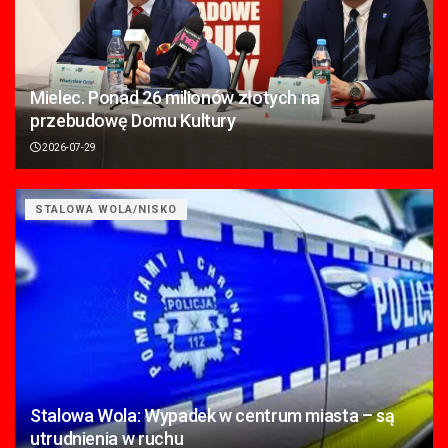
Mielec. Ponad 26 milionów złotych na
przebudowę Domu Kultury
2026-07-29
STALOWA WOLA/NISKO
Stalowa Wola: Wypadek w centrum miasta – są
utrudnienia w ruchu