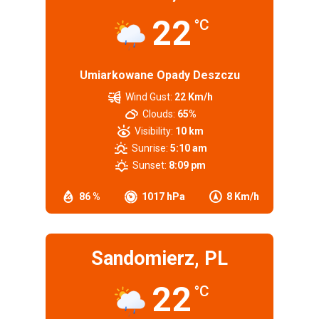
22
°C
Umiarkowane Opady Deszczu
Wind Gust:
22 Km/h
Clouds:
65%
Visibility:
10 km
Sunrise:
5:10 am
Sunset:
8:09 pm
86 %
1017 hPa
8 Km/h
Sandomierz, PL
22
°C