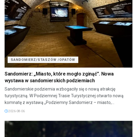
SANDOMIERZ/STASZÓW /OPATÓW
Sandomierz: „Miasto, które mogło zginąć”. Nowa
wystawa w sandomierskich podziemiach
Sandomierskie podziemia wzbogaciły się o nową atrakcję
turystyczną. W Podziemnej Trasie Turystycznej otwarto nową
komnatę z wystawą „Podziemny Sandomierz – miasto,...
2026-08-06