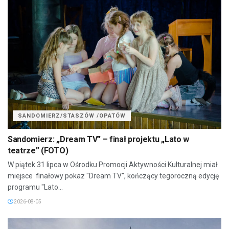
SANDOMIERZ/STASZÓW /OPATÓW
Sandomierz: „Dream TV” – finał projektu „Lato w
teatrze” (FOTO)
W piątek 31 lipca w Ośrodku Promocji Aktywności Kulturalnej miał
miejsce finałowy pokaz "Dream TV", kończący tegoroczną edycję
programu "Lato...
2026-08-05