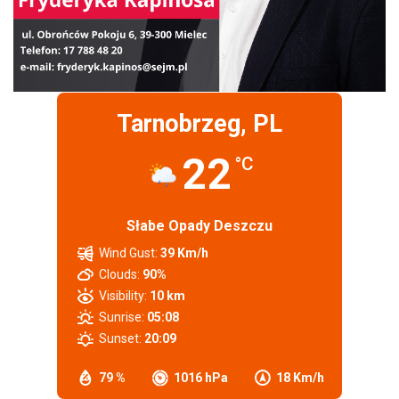
Tarnobrzeg, PL
22
°C
Słabe Opady Deszczu
Wind Gust:
39 Km/h
Clouds:
90%
Visibility:
10 km
Sunrise:
05:08
Sunset:
20:09
79 %
1016 hPa
18 Km/h