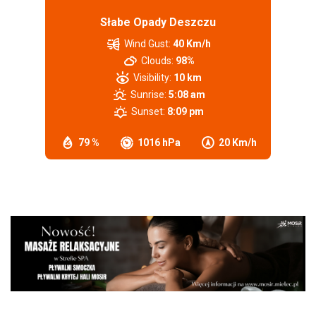
Słabe Opady Deszczu
Wind Gust:
40 Km/h
Clouds:
98%
Visibility:
10 km
Sunrise:
5:08 am
Sunset:
8:09 pm
79 %
1016 hPa
20 Km/h