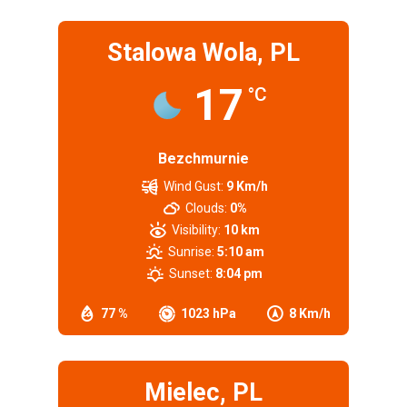
Stalowa Wola, PL
17
°C
Bezchmurnie
Wind Gust:
9 Km/h
Clouds:
0%
Visibility:
10 km
Sunrise:
5:10 am
Sunset:
8:04 pm
77 %
1023 hPa
8 Km/h
Mielec, PL