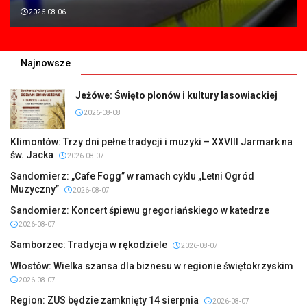
2026-08-06
Najnowsze
Jeżówe: Święto plonów i kultury lasowiackiej
2026-08-08
Klimontów: Trzy dni pełne tradycji i muzyki – XXVIII Jarmark na
św. Jacka
2026-08-07
Sandomierz: „Cafe Fogg” w ramach cyklu „Letni Ogród
Muzyczny”
2026-08-07
Sandomierz: Koncert śpiewu gregoriańskiego w katedrze
2026-08-07
Samborzec: Tradycja w rękodziele
2026-08-07
Włostów: Wielka szansa dla biznesu w regionie świętokrzyskim
2026-08-07
Region: ZUS będzie zamknięty 14 sierpnia
2026-08-07