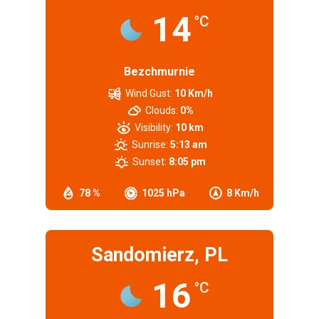
14
°C
Bezchmurnie
Wind Gust:
10 Km/h
Clouds:
0%
Visibility:
10 km
Sunrise:
5:13 am
Sunset:
8:05 pm
78 %
1025 hPa
8 Km/h
Sandomierz, PL
16
°C