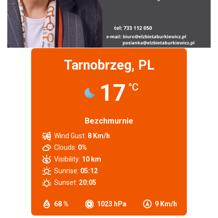
Tarnobrzeg, PL
17
°C
Bezchmurnie
Wind Gust:
8 Km/h
Clouds:
0%
Visibility:
10 km
Sunrise:
05:12
Sunset:
20:05
68 %
1023 hPa
9 Km/h