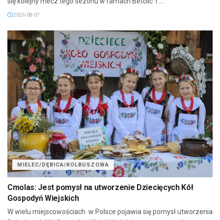
się kolejny mecz tego sezonu w ramach Betclic 1....
2026-08-07
MIELEC/DĘBICA/KOLBUSZOWA
Cmolas: Jest pomysł na utworzenie Dziecięcych Kół
Gospodyń Wiejskich
W wielu miejscowościach w Polsce pojawia się pomysł utworzenia