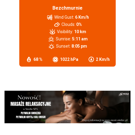
Bezchmurnie
Wind Gust:
6 Km/h
Clouds:
0%
Visibility:
10 km
Sunrise:
5:11 am
Sunset:
8:05 pm
68 %
1022 hPa
2 Km/h