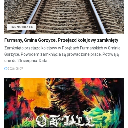
TARNOBRZEG
Furmany, Gmina Gorzyce. Przejazd kolejowy zamknięty
Zamknięto przejazd kolejowy w Porębach Furmańskich w Gminie
Gorzyce. Powodem zamknięcia są prowadzone prace. Potrwają
one do 26 sierpnia. Data...
2026-08-07