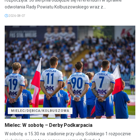
odwołania Rady Powiatu Kolbuszowskiego wraz z...
2026-08-07
MIELEC/DĘBICA/KOLBUSZOWA
Mielec: W sobotę – Derby Podkarpacia
W sobotę o 15.30 na stadionie przy ulicy Solskiego 1 rozpocznie