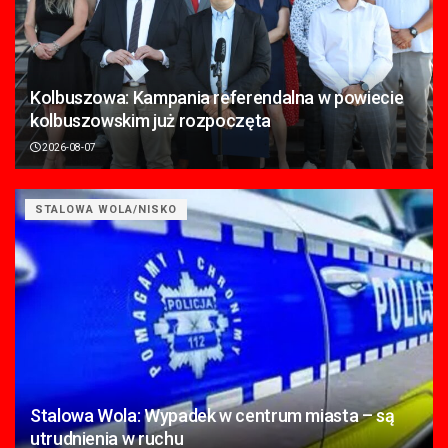
Kolbuszowa: Kampania referendalna w powiecie
kolbuszowskim już rozpoczęta
2026-08-07
STALOWA WOLA/NISKO
Stalowa Wola: Wypadek w centrum miasta – są
utrudnienia w ruchu