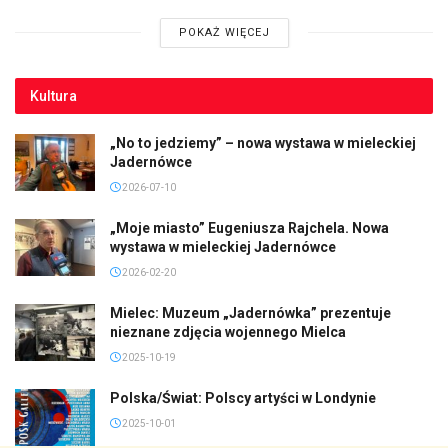
POKAŻ WIĘCEJ
Kultura
„No to jedziemy” – nowa wystawa w mieleckiej
Jadernówce
2026-07-10
„Moje miasto” Eugeniusza Rajchela. Nowa
wystawa w mieleckiej Jadernówce
2026-02-20
Mielec: Muzeum „Jadernówka” prezentuje
nieznane zdjęcia wojennego Mielca
2025-10-19
Polska/Świat: Polscy artyści w Londynie
2025-10-01