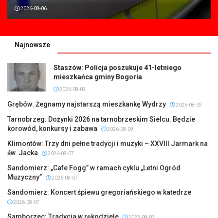
2026-08-06
Najnowsze
Staszów: Policja poszukuje 41-letniego
mieszkańca gminy Bogoria
2026-08-09
Grębów: Żegnamy najstarszą mieszkankę Wydrzy
2026-08-09
Tarnobrzeg: Dożynki 2026 na tarnobrzeskim Sielcu. Będzie
korowód, konkursy i zabawa
2026-08-09
Klimontów: Trzy dni pełne tradycji i muzyki – XXVIII Jarmark na
św. Jacka
2026-08-07
Sandomierz: „Cafe Fogg” w ramach cyklu „Letni Ogród
Muzyczny”
2026-08-07
Sandomierz: Koncert śpiewu gregoriańskiego w katedrze
2026-08-07
Samborzec: Tradycja w rękodziele
2026-08-07