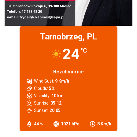
Tarnobrzeg, PL
24
°C
Bezchmurnie
Wind Gust:
9 Km/h
Clouds:
5%
Visibility:
10 km
Sunrise:
05:12
Sunset:
20:05
44 %
1021 hPa
8 Km/h