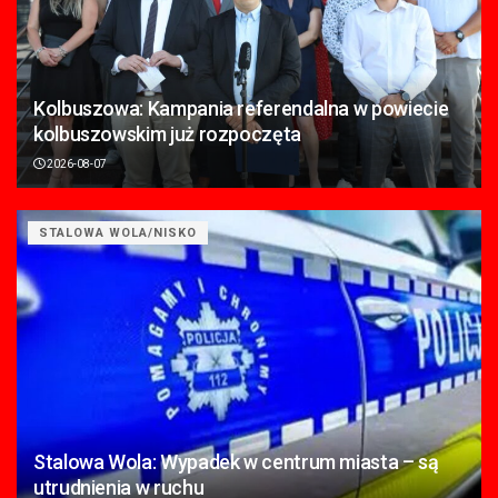
Kolbuszowa: Kampania referendalna w powiecie
kolbuszowskim już rozpoczęta
2026-08-07
STALOWA WOLA/NISKO
Stalowa Wola: Wypadek w centrum miasta – są
utrudnienia w ruchu