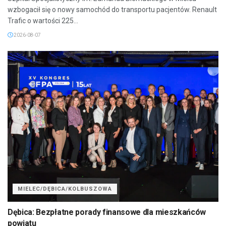
wzbogacił się o nowy samochód do transportu pacjentów. Renault
Trafic o wartości 225...
2026-08-07
MIELEC/DĘBICA/KOLBUSZOWA
Dębica: Bezpłatne porady finansowe dla mieszkańców
powiatu