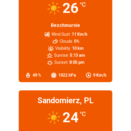
26
°C
Bezchmurnie
Wind Gust:
11 Km/h
Clouds:
0%
Visibility:
10 km
Sunrise:
5:13 am
Sunset:
8:05 pm
49 %
1022 hPa
9 Km/h
Sandomierz, PL
24
°C