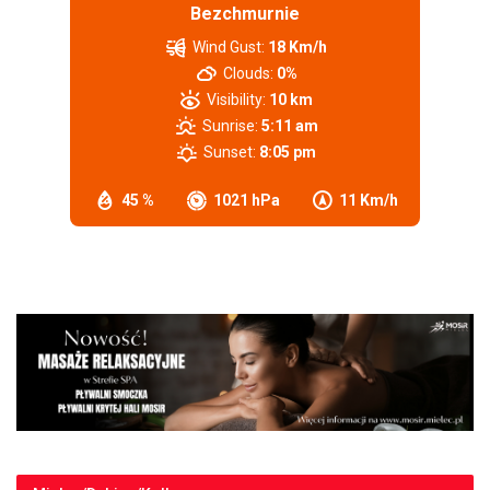
Bezchmurnie
Wind Gust:
18 Km/h
Clouds:
0%
Visibility:
10 km
Sunrise:
5:11 am
Sunset:
8:05 pm
45 %
1021 hPa
11 Km/h