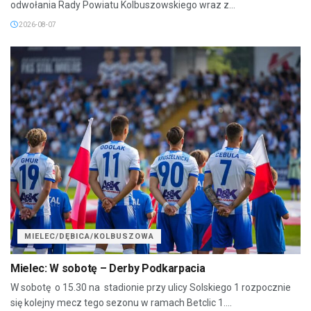
odwołania Rady Powiatu Kolbuszowskiego wraz z...
2026-08-07
MIELEC/DĘBICA/KOLBUSZOWA
Mielec: W sobotę – Derby Podkarpacia
W sobotę o 15.30 na stadionie przy ulicy Solskiego 1 rozpocznie
się kolejny mecz tego sezonu w ramach Betclic 1....