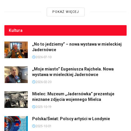
POKAŻ WIĘCEJ
Kultura
„No to jedziemy” – nowa wystawa w mieleckiej
Jadernówce
2026-07-10
„Moje miasto” Eugeniusza Rajchela. Nowa
wystawa w mieleckiej Jadernówce
2026-02-20
Mielec: Muzeum „Jadernówka” prezentuje
nieznane zdjęcia wojennego Mielca
2025-10-19
Polska/Świat: Polscy artyści w Londynie
2025-10-01