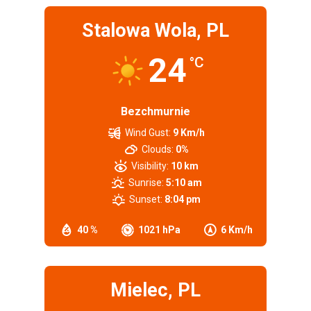
Stalowa Wola, PL
24
°C
Bezchmurnie
Wind Gust:
9 Km/h
Clouds:
0%
Visibility:
10 km
Sunrise:
5:10 am
Sunset:
8:04 pm
40 %
1021 hPa
6 Km/h
Mielec, PL