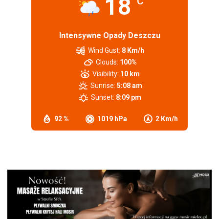
18
°C
Intensywne Opady Deszczu
Wind Gust:
8 Km/h
Clouds:
100%
Visibility:
10 km
Sunrise:
5:08 am
Sunset:
8:09 pm
92 %
1019 hPa
2 Km/h