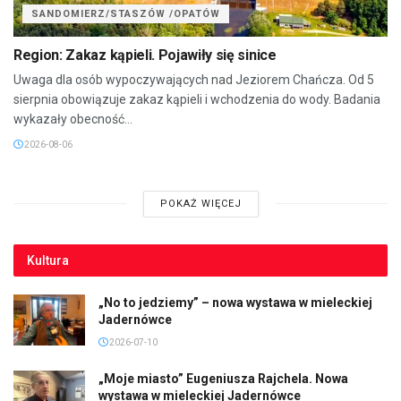
SANDOMIERZ/STASZÓW /OPATÓW
Region: Zakaz kąpieli. Pojawiły się sinice
Uwaga dla osób wypoczywających nad Jeziorem Chańcza. Od 5
sierpnia obowiązuje zakaz kąpieli i wchodzenia do wody. Badania
wykazały obecność...
2026-08-06
POKAŻ WIĘCEJ
Kultura
„No to jedziemy” – nowa wystawa w mieleckiej
Jadernówce
2026-07-10
„Moje miasto” Eugeniusza Rajchela. Nowa
wystawa w mieleckiej Jadernówce