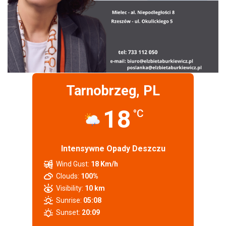
Tarnobrzeg, PL
18
°C
Intensywne Opady Deszczu
Wind Gust:
18 Km/h
Clouds:
100%
Visibility:
10 km
Sunrise:
05:08
Sunset:
20:09