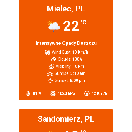
Mielec, PL
22
°C
Intensywne Opady Deszczu
Wind Gust:
13 Km/h
Clouds:
100%
Visibility:
10 km
Sunrise:
5:10 am
Sunset:
8:09 pm
81 %
1020 hPa
12 Km/h
Sandomierz, PL