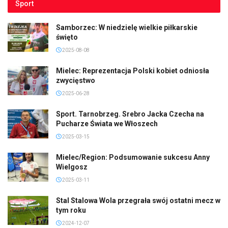
Sport
Samborzec: W niedzielę wielkie piłkarskie
święto
2025-08-08
Mielec: Reprezentacja Polski kobiet odniosła
zwycięstwo
2025-06-28
Sport. Tarnobrzeg. Srebro Jacka Czecha na
Pucharze Świata we Włoszech
2025-03-15
Mielec/Region: Podsumowanie sukcesu Anny
Wielgosz
2025-03-11
Stal Stalowa Wola przegrała swój ostatni mecz w
tym roku
2024-12-07