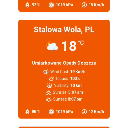
92 %
1019 hPa
15 Km/h
Stalowa Wola, PL
18
°C
Umiarkowane Opady Deszczu
Wind Gust:
19 Km/h
Clouds:
100%
Visibility:
10 km
Sunrise:
5:07 am
Sunset:
8:07 pm
85 %
1019 hPa
12 Km/h