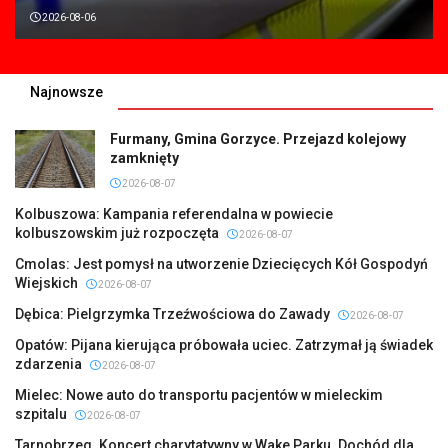
2026-08-06
Najnowsze
Furmany, Gmina Gorzyce. Przejazd kolejowy
zamknięty
2026-08-07
Kolbuszowa: Kampania referendalna w powiecie
kolbuszowskim już rozpoczęta
2026-08-07
Cmolas: Jest pomysł na utworzenie Dziecięcych Kół Gospodyń
Wiejskich
2026-08-07
Dębica: Pielgrzymka Trzeźwościowa do Zawady
2026-08-07
Opatów: Pijana kierująca próbowała uciec. Zatrzymał ją świadek
zdarzenia
2026-08-07
Mielec: Nowe auto do transportu pacjentów w mieleckim
szpitalu
2026-08-07
Tarnobrzeg. Koncert charytatywny w Wake Parku. Dochód dla