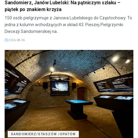
Sandomierz, Janów Lubelski: Na pątniczym szlaku –
piątek po znakiem krzyża
150 osób pielgrzymuje z Janowa Lubelskiego do Częstochowy. To
jedna z kolumn wchodzących w skład 43. Pieszej Pielgrzymki
Diecezji Sandomierskiej na...
2026-08-06
SANDOMIERZ/STASZÓW /OPATÓW