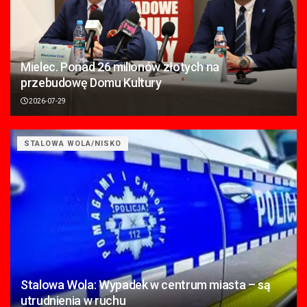
Mielec. Ponad 26 milionów złotych na
przebudowę Domu Kultury
2026-07-29
STALOWA WOLA/NISKO
Stalowa Wola: Wypadek w centrum miasta – są
utrudnienia w ruchu