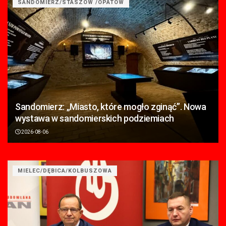
SANDOMIERZ/STASZÓW /OPATÓW
Sandomierz: „Miasto, które mogło zginąć”. Nowa
wystawa w sandomierskich podziemiach
2026-08-06
MIELEC/DĘBICA/KOLBUSZOWA