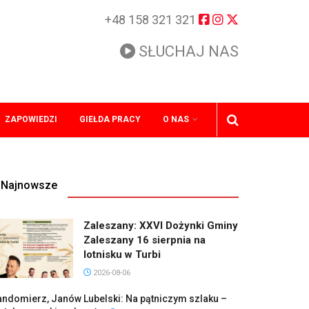
+48 158 321 321
SŁUCHAJ NAS
ZAPOWIEDZI
GIEŁDA PRACY
O NAS
Najnowsze
Zaleszany: XXVI Dożynki Gminy
Zaleszany 16 sierpnia na
lotnisku w Turbi
2026-08-06
andomierz, Janów Lubelski: Na pątniczym szlaku –