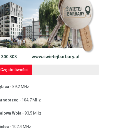
Częstotliwości
ębica
- 89,2 MHz
arnobrzeg
- 104,7 MHz
talowa Wola
- 93,5 MHz
ielec
- 102,4 MHz