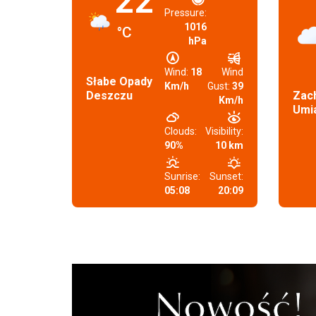
22
Pressure:
1016
°C
hPa
Wind:
18
Wind
Słabe Opady
Km/h
Gust:
39
Deszczu
Zac
Km/h
Umi
Clouds:
Visibility:
90%
10 km
Sunrise:
Sunset:
05:08
20:09