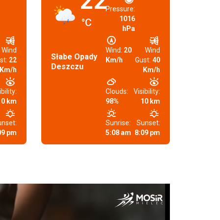
22
Pressure:
1016
°C
hPa
Wind
Wind:
20
Wind
Słabe Opady
st:
22
Km/h
Gust:
40
Deszczu
Km/h
Km/h
bility:
Clouds:
Visibility:
10 km
98%
10 km
nset:
Sunrise:
Sunset:
09 pm
5:08 am
8:09 pm