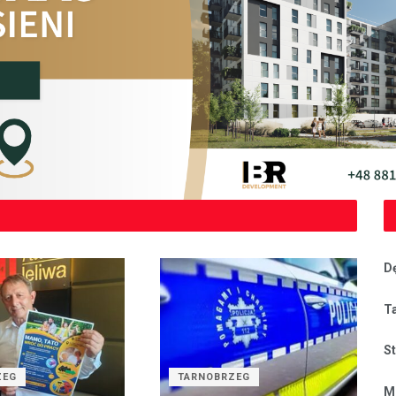
D
T
S
ZEG
TARNOBRZEG
M