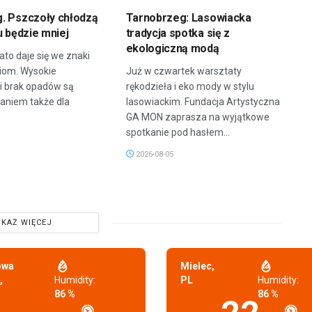
. Pszczoły chłodzą
Tarnobrzeg: Lasowiacka
u będzie mniej
tradycja spotka się z
ekologiczną modą
ato daje się we znaki
ziom. Wysokie
Już w czwartek warsztaty
i brak opadów są
rękodzieła i eko mody w stylu
niem także dla
lasowiackim. Fundacja Artystyczna
GA MON zaprasza na wyjątkowe
spotkanie pod hasłem...
2026-08-05
KAŻ WIĘCEJ
owa
Mielec,
,
Humidity:
PL
Humidity:
86 %
86 %