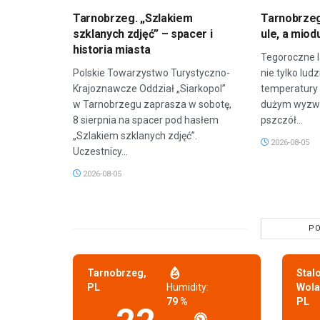
Tarnobrzeg. „Szlakiem
Tarnobrzeg
szklanych zdjęć” – spacer i
ule, a miod
historia miasta
Tegoroczne l
Polskie Towarzystwo Turystyczno-
nie tylko lud
Krajoznawcze Oddział „Siarkopol”
temperatury 
w Tarnobrzegu zaprasza w sobotę,
dużym wyzwa
8 sierpnia na spacer pod hasłem
pszczół...
„Szlakiem szklanych zdjęć”.
2026-08-05
Uczestnicy...
2026-08-05
PO
Tarnobrzeg,
Stal
PL
Humidity:
Wola
79 %
PL