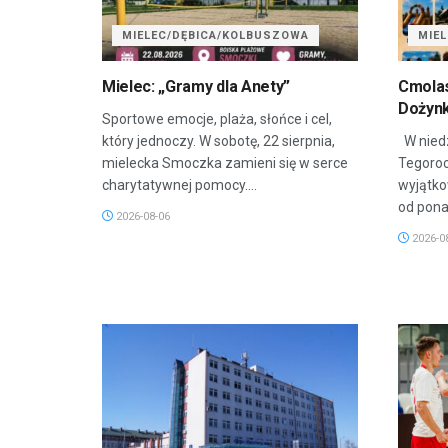
MIELEC/DĘBICA/KOLBUSZOWA
MIE
Mielec: „Gramy dla Anety”
Cmola
Dożyn
Sportowe emocje, plaża, słońce i cel,
który jednoczy. W sobotę, 22 sierpnia,
W niedz
mielecka Smoczka zamieni się w serce
Tegoroc
charytatywnej pomocy....
wyjątko
od ponad
2026-08-06
2026-0