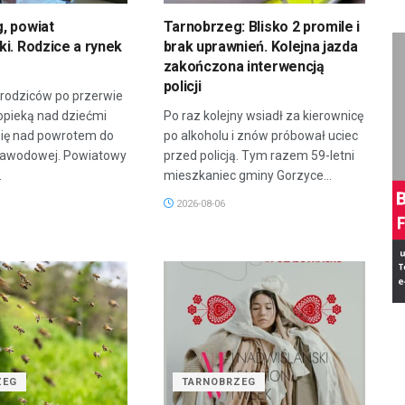
, powiat
Tarnobrzeg: Blisko 2 promile i
i. Rodzice a rynek
brak uprawnień. Kolejna jazda
zakończona interwencją
policji
 rodziców po przerwie
opieką nad dziećmi
Po raz kolejny wsiadł za kierownicę
się nad powrotem do
po alkoholu i znów próbował uciec
zawodowej. Powiatowy
przed policją. Tym razem 59-letni
.
mieszkaniec gminy Gorzyce...
2026-08-06
ZEG
TARNOBRZEG