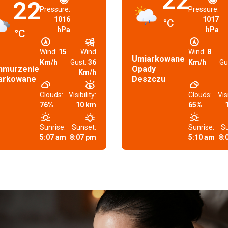
22
22
Pressure:
Pressure:
1016
1017
°C
hPa
hPa
°C
Wind:
15
Wind
Wind:
8
Umiarkowane
Km/h
Gust:
36
Km/h
Gu
hmurzenie
Opady
Km/h
arkowane
Deszczu
Clouds:
Visibility:
Clouds:
Visi
76%
10 km
65%
Sunrise:
Sunset:
Sunrise:
Su
5:07 am
8:07 pm
5:10 am
8: