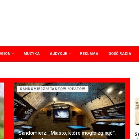
EGION
MUZYKA
AUDYCJE
REKLAMA
GOŚĆ RADIA
SANDOMIERZ/STASZÓW /OPATÓW
Sandomierz: „Miasto, które mogło zginąć”.
S