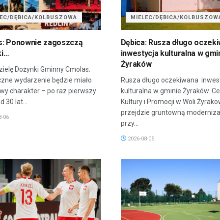
LEC/DĘBICA/KOLBUSZOWA
MIELEC/DĘBICA/KOLBUSZOW
s: Ponownie zagoszczą
Dębica: Rusza długo oczek
ki…
inwestycja kulturalna w gmi
Żyraków
ielę Dożynki Gminny Cmolas.
zne wydarzenie będzie miało
Rusza długo oczekiwana inwes
wy charakter – po raz pierwszy
kulturalna w gminie Żyraków. C
 30 lat...
Kultury i Promocji w Woli Żyrako
przejdzie gruntowną modernizac
8-06
przy...
2026-08-05