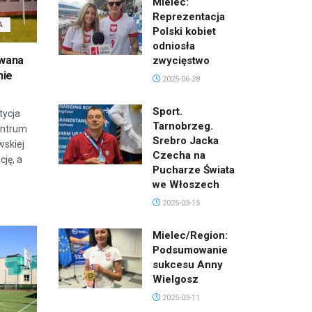
Mielec:
Reprezentacja
A
Polski kobiet
odniosła
iwana
zwycięstwo
nie
2025-06-28
Sport.
tycja
Tarnobrzeg.
entrum
Srebro Jacka
wskiej
Czecha na
ję, a
Pucharze Świata
we Włoszech
2025-03-15
Mielec/Region:
Podsumowanie
sukcesu Anny
Wielgosz
2025-03-11