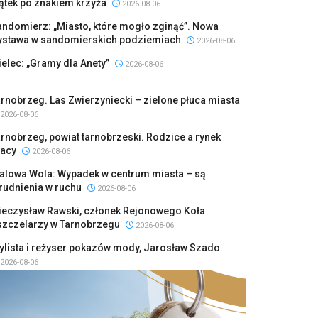
ątek po znakiem krzyża
2026-08-06
ndomierz: „Miasto, które mogło zginąć”. Nowa
ystawa w sandomierskich podziemiach
2026-08-06
elec: „Gramy dla Anety”
2026-08-06
rnobrzeg. Las Zwierzyniecki – zielone płuca miasta
2026-08-06
rnobrzeg, powiat tarnobrzeski. Rodzice a rynek
racy
2026-08-06
talowa Wola: Wypadek w centrum miasta – są
rudnienia w ruchu
2026-08-06
ieczysław Rawski, członek Rejonowego Koła
szczelarzy w Tarnobrzegu
2026-08-06
ylista i reżyser pokazów mody, Jarosław Szado
2026-08-06