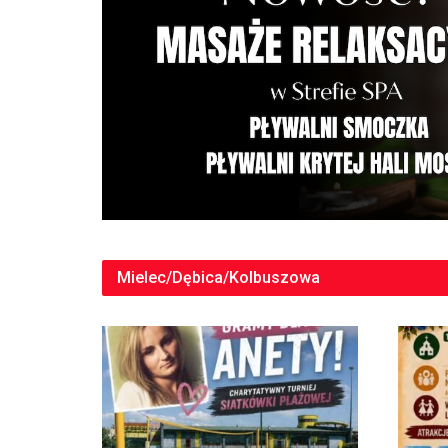
Mielec/Dębica/Kolbuszowa