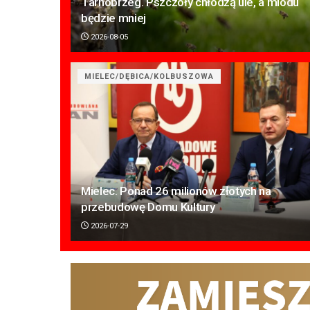
Tarnobrzeg. Pszczoły chłodzą ule, a miodu
będzie mniej
2026-08-05
MIELEC/DĘBICA/KOLBUSZOWA
Mielec. Ponad 26 milionów złotych na
przebudowę Domu Kultury
2026-07-29