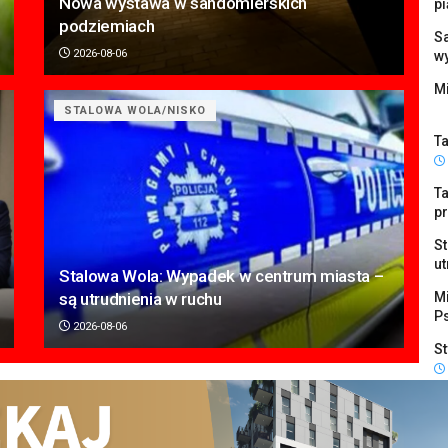
Nowa wystawa w sandomierskich
pi
podziemiach
Sa
2026-08-06
w
Mi
STALOWA WOLA/NISKO
Ta
Ta
p
S
ut
Stalowa Wola: Wypadek w centrum miasta –
są utrudnienia w ruchu
M
P
2026-08-06
St