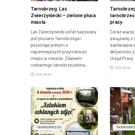
Tarnobrzeg. Las
Tarnobrzeg
Zwierzyniecki – zielone płuca
tarnobrzesk
miasta
pracy
Las Zwierzyniecki od lat nazywany
Coraz więcej
jest płucami Tarnobrzega i
związanej z 
pozostaje jednym z
zastanawia 
najcenniejszych przyrodniczo
aktywności 
miejsc w mieście. Zdaniem
Urząd Pracy..
rodowitego tarnobrzeżanina,...
2026-08-06
2026-08-06
TARNOBRZEG
TARNOBR