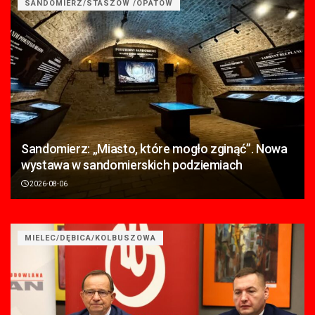
SANDOMIERZ/STASZÓW /OPATÓW
Sandomierz: „Miasto, które mogło zginąć”. Nowa
wystawa w sandomierskich podziemiach
2026-08-06
MIELEC/DĘBICA/KOLBUSZOWA