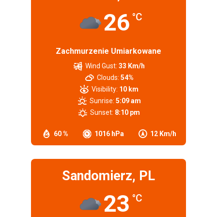
26
°C
Zachmurzenie Umiarkowane
Wind Gust:
33 Km/h
Clouds:
54%
Visibility:
10 km
Sunrise:
5:09 am
Sunset:
8:10 pm
60 %
1016 hPa
12 Km/h
Sandomierz, PL
23
°C