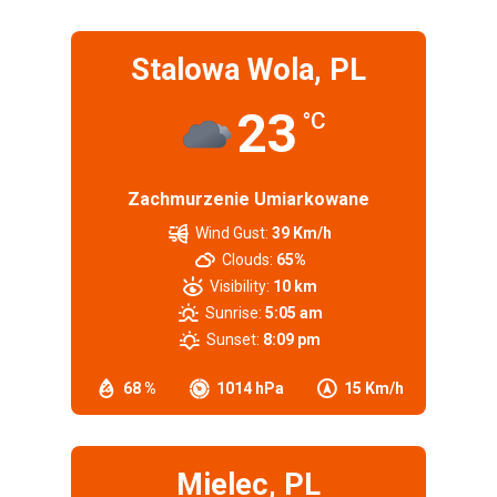
Stalowa Wola, PL
23
°C
Zachmurzenie Umiarkowane
Wind Gust:
39 Km/h
Clouds:
65%
Visibility:
10 km
Sunrise:
5:05 am
Sunset:
8:09 pm
68 %
1014 hPa
15 Km/h
Mielec, PL