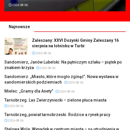
2026-08-06
Najnowsze
Zaleszany: XXVI Dożynki Gminy Zaleszany 16
sierpnia na lotnisku w Turbi
2026-08-06
Sandomierz, Janów Lubelski: Na pątniczym szlaku – piątek po
znakiem krzyża
2026-08-06
Sandomierz: „Miasto, które mogło zginąć”. Nowa wystawa w
sandomierskich podziemiach
2026-08-06
Mielec: „Gramy dla Anety”
2026-08-06
Tarnobrzeg. Las Zwierzyniecki – zielone płuca miasta
2026-08-06
Tarnobrzeg, powiat tarnobrzeski. Rodzice a rynek pracy
2026-08-06
Stalowa Wola: Wypadek w centrum miasta – są utrudnienia w