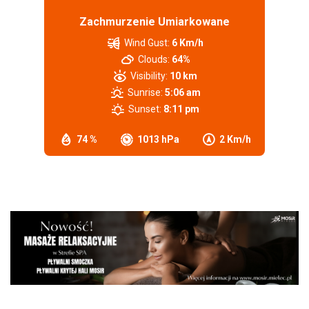
Zachmurzenie Umiarkowane
Wind Gust:
6 Km/h
Clouds:
64%
Visibility:
10 km
Sunrise:
5:06 am
Sunset:
8:11 pm
74 %
1013 hPa
2 Km/h