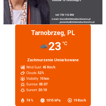
Tarnobrzeg, PL
23
°C
Zachmurzenie Umiarkowane
Wind Gust:
45 Km/h
Clouds:
52%
Visibility:
10 km
Sunrise:
05:07
Sunset:
20:10
74 %
1015 hPa
19 Km/h