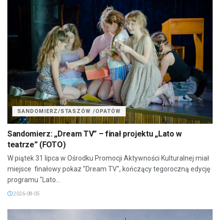
SANDOMIERZ/STASZÓW /OPATÓW
Sandomierz: „Dream TV” – finał projektu „Lato w
teatrze” (FOTO)
W piątek 31 lipca w Ośrodku Promocji Aktywności Kulturalnej miał
miejsce finałowy pokaz "Dream TV", kończący tegoroczną edycję
programu "Lato...
2026-08-05