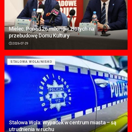
Mielec. Ponad 26 milionów złotych na
przebudowę Domu Kultury
2026-07-29
STALOWA WOLA/NISKO
Stalowa Wola: Wypadek w centrum miasta – są
utrudnienia w ruchu