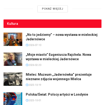
POKAŻ WIĘCEJ
Kultura
„No to jedziemy” – nowa wystawa w mieleckiej
Jadernówce
2026-07-10
„Moje miasto” Eugeniusza Rajchela. Nowa
wystawa w mieleckiej Jadernówce
2026-02-20
Mielec: Muzeum „Jadernówka” prezentuje
nieznane zdjęcia wojennego Mielca
2025-10-19
Polska/Świat: Polscy artyści w Londynie
2025-10-01