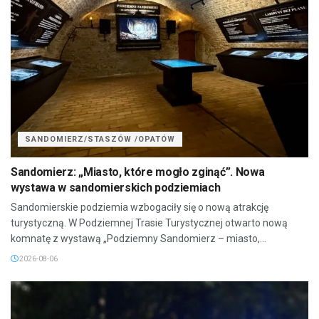
SANDOMIERZ/STASZÓW /OPATÓW
Sandomierz: „Miasto, które mogło zginąć”. Nowa
wystawa w sandomierskich podziemiach
Sandomierskie podziemia wzbogaciły się o nową atrakcję
turystyczną. W Podziemnej Trasie Turystycznej otwarto nową
komnatę z wystawą „Podziemny Sandomierz – miasto,...
2026-08-06