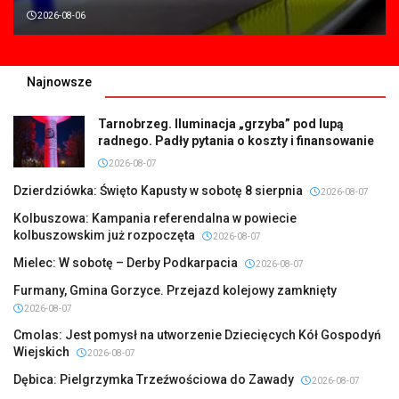
2026-08-06
Najnowsze
Tarnobrzeg. Iluminacja „grzyba” pod lupą
radnego. Padły pytania o koszty i finansowanie
2026-08-07
Dzierdziówka: Święto Kapusty w sobotę 8 sierpnia
2026-08-07
Kolbuszowa: Kampania referendalna w powiecie
kolbuszowskim już rozpoczęta
2026-08-07
Mielec: W sobotę – Derby Podkarpacia
2026-08-07
Furmany, Gmina Gorzyce. Przejazd kolejowy zamknięty
2026-08-07
Cmolas: Jest pomysł na utworzenie Dziecięcych Kół Gospodyń
Wiejskich
2026-08-07
Dębica: Pielgrzymka Trzeźwościowa do Zawady
2026-08-07