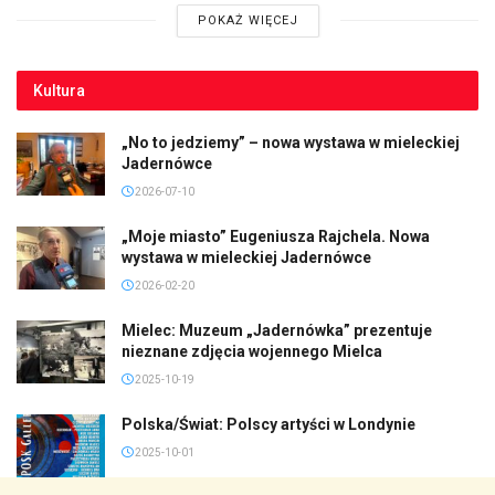
POKAŻ WIĘCEJ
Kultura
„No to jedziemy” – nowa wystawa w mieleckiej
Jadernówce
2026-07-10
„Moje miasto” Eugeniusza Rajchela. Nowa
wystawa w mieleckiej Jadernówce
2026-02-20
Mielec: Muzeum „Jadernówka” prezentuje
nieznane zdjęcia wojennego Mielca
2025-10-19
Polska/Świat: Polscy artyści w Londynie
2025-10-01