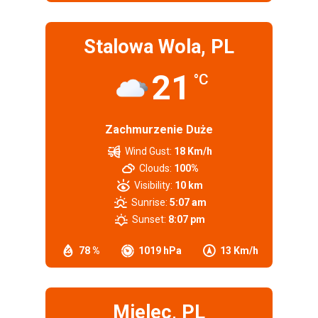
Stalowa Wola, PL
21
°C
Zachmurzenie Duże
Wind Gust:
18 Km/h
Clouds:
100%
Visibility:
10 km
Sunrise:
5:07 am
Sunset:
8:07 pm
78 %
1019 hPa
13 Km/h
Mielec, PL