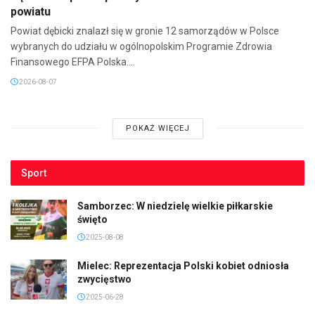
powiatu
Powiat dębicki znalazł się w gronie 12 samorządów w Polsce
wybranych do udziału w ogólnopolskim Programie Zdrowia
Finansowego EFPA Polska....
2026-08-07
POKAŻ WIĘCEJ
Sport
Samborzec: W niedzielę wielkie piłkarskie
święto
2025-08-08
Mielec: Reprezentacja Polski kobiet odniosła
zwycięstwo
2025-06-28