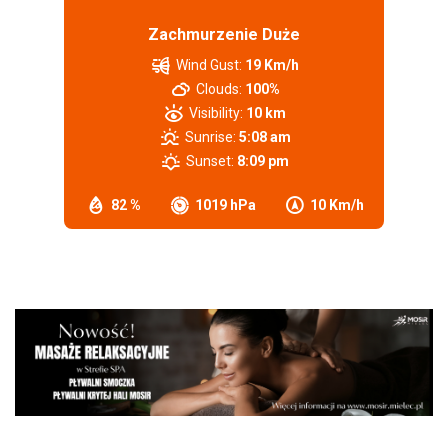
Zachmurzenie Duże
Wind Gust:
19 Km/h
Clouds:
100%
Visibility:
10 km
Sunrise:
5:08 am
Sunset:
8:09 pm
82 %
1019 hPa
10 Km/h