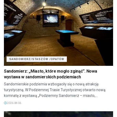
SANDOMIERZ/STASZÓW /OPATÓW
Sandomierz: „Miasto, które mogło zginąć”. Nowa
wystawa w sandomierskich podziemiach
Sandomierskie podziemia wzbogaciły się o nową atrakcję
turystyczną. W Podziemnej Trasie Turystycznej otwarto nową
komnatę z wystawą „Podziemny Sandomierz – miasto,...
2026-08-06