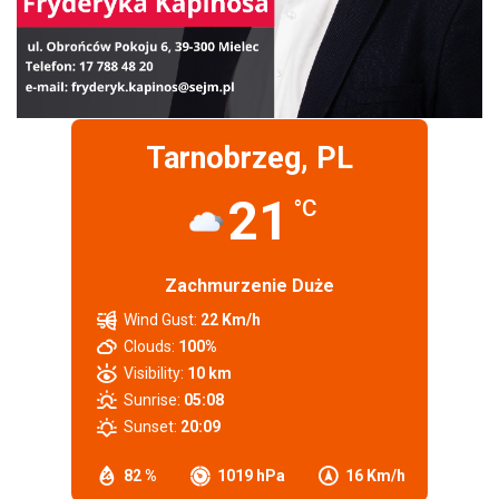
Tarnobrzeg, PL
21
°C
Zachmurzenie Duże
Wind Gust:
22 Km/h
Clouds:
100%
Visibility:
10 km
Sunrise:
05:08
Sunset:
20:09
82 %
1019 hPa
16 Km/h