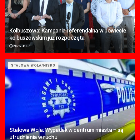
Kolbuszowa: Kampania referendalna w powiecie
kolbuszowskim już rozpoczęta
2026-08-07
STALOWA WOLA/NISKO
Stalowa Wola: Wypadek w centrum miasta – są
utrudnienia w ruchu