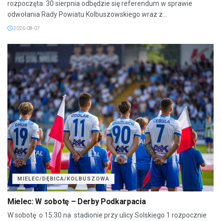
rozpoczęta. 30 sierpnia odbędzie się referendum w sprawie
odwołania Rady Powiatu Kolbuszowskiego wraz z...
2026-08-07
MIELEC/DĘBICA/KOLBUSZOWA
Mielec: W sobotę – Derby Podkarpacia
W sobotę o 15.30 na stadionie przy ulicy Solskiego 1 rozpocznie