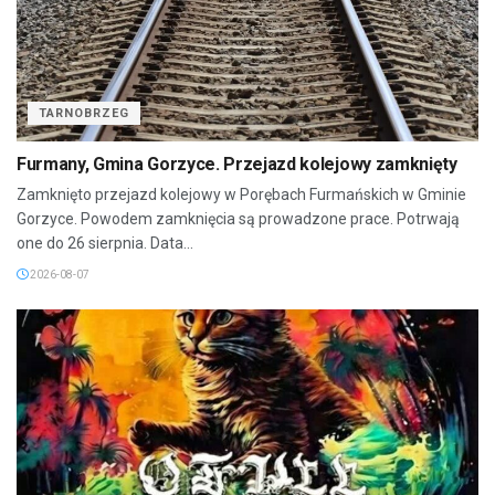
TARNOBRZEG
Furmany, Gmina Gorzyce. Przejazd kolejowy zamknięty
Zamknięto przejazd kolejowy w Porębach Furmańskich w Gminie
Gorzyce. Powodem zamknięcia są prowadzone prace. Potrwają
one do 26 sierpnia. Data...
2026-08-07