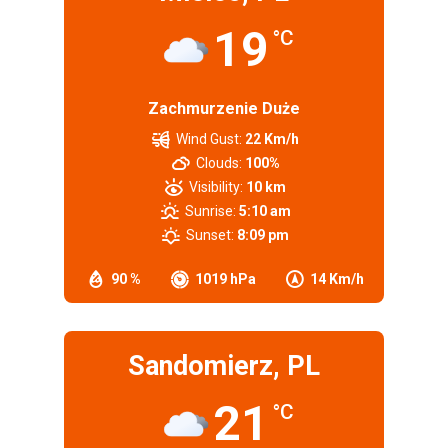
19
°C
Zachmurzenie Duże
Wind Gust:
22 Km/h
Clouds:
100%
Visibility:
10 km
Sunrise:
5:10 am
Sunset:
8:09 pm
90 %
1019 hPa
14 Km/h
Sandomierz, PL
21
°C