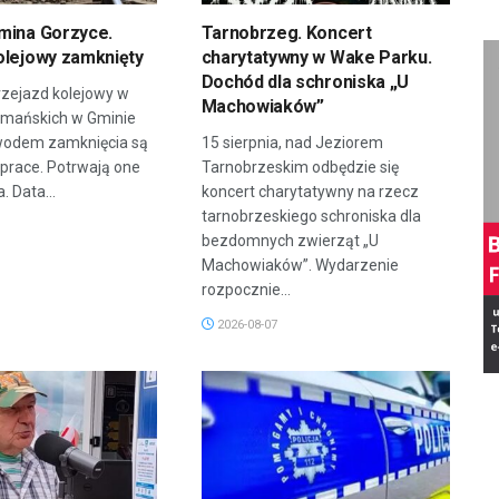
mina Gorzyce.
Tarnobrzeg. Koncert
olejowy zamknięty
charytatywny w Wake Parku.
Dochód dla schroniska „U
zejazd kolejowy w
Machowiaków”
rmańskich w Gminie
wodem zamknięcia są
15 sierpnia, nad Jeziorem
prace. Potrwają one
Tarnobrzeskim odbędzie się
. Data...
koncert charytatywny na rzecz
tarnobrzeskiego schroniska dla
bezdomnych zwierząt „U
Machowiaków”. Wydarzenie
rozpocznie...
2026-08-07