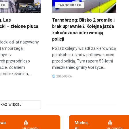
ZEG
TARNOBRZEG
. Las
Tarnobrzeg: Blisko 2 promile i
ki – zielone płuca
brak uprawnień. Kolejna jazda
zakończona interwencją
policji
iecki od lat nazywany
 Tarnobrzega i
Po raz kolejny wsiadł za kierownicę
dnym z
po alkoholu i znów próbował uciec
ych przyrodniczo
przed policją. Tym razem 59-letni
ście. Zdaniem
mieszkaniec gminy Gorzyce...
arnobrzeżanina,...
2026-08-06
KAŻ WIĘCEJ
owa
Mielec,
,
Humidity:
PL
Humidity: