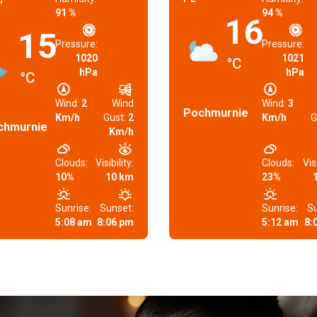
91 %
94 %
16
15
Pressure:
Pressure:
1020
1021
°C
hPa
hPa
°C
Wind:
2
Wind
Wind:
3
Pochmurnie
Km/h
Gust:
2
Km/h
G
chmurnie
Km/h
Clouds:
Visibility:
Clouds:
Visi
10%
10 km
23%
Sunrise:
Sunset:
Sunrise:
Su
5:08 am
8:06 pm
5:12 am
8: