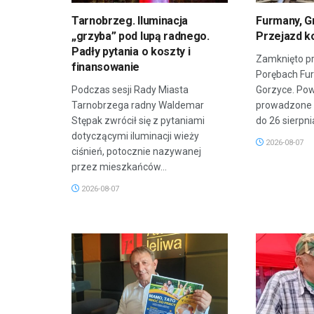
Tarnobrzeg. Iluminacja
Furmany, G
„grzyba” pod lupą radnego.
Przejazd k
Padły pytania o koszty i
Zamknięto pr
finansowanie
Porębach Fu
Podczas sesji Rady Miasta
Gorzyce. Po
Tarnobrzega radny Waldemar
prowadzone 
Stępak zwrócił się z pytaniami
do 26 sierpnia
dotyczącymi iluminacji wieży
2026-08-07
ciśnień, potocznie nazywanej
przez mieszkańców...
2026-08-07