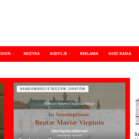
EGION
MUZYKA
AUDYCJE
REKLAMA
GOŚĆ RADIA
SANDOMIERZ/STASZÓW /OPATÓW
Sa