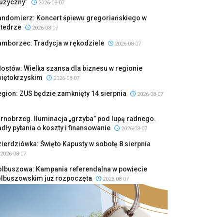
uzyczny”
2026-08-07
andomierz: Koncert śpiewu gregoriańskiego w
atedrze
2026-08-07
amborzec: Tradycja w rękodziele
2026-08-07
ostów: Wielka szansa dla biznesu w regionie
więtokrzyskim
2026-08-07
gion: ZUS będzie zamknięty 14 sierpnia
2026-08-07
rnobrzeg. Iluminacja „grzyba” pod lupą radnego.
dły pytania o koszty i finansowanie
2026-08-07
ierdziówka: Święto Kapusty w sobotę 8 sierpnia
2026-08-07
olbuszowa: Kampania referendalna w powiecie
olbuszowskim już rozpoczęta
2026-08-07