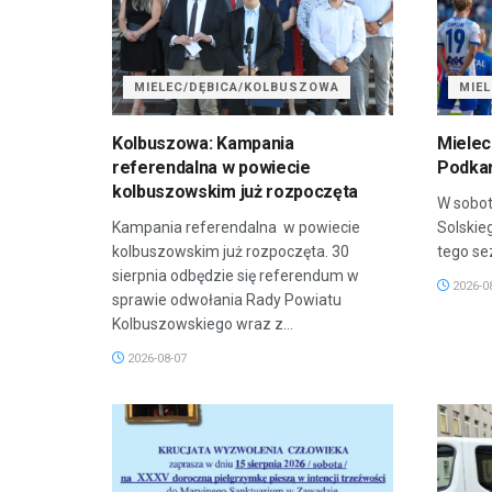
MIELEC/DĘBICA/KOLBUSZOWA
MIE
Kolbuszowa: Kampania
Mielec
referendalna w powiecie
Podkar
kolbuszowskim już rozpoczęta
W sobot
Kampania referendalna w powiecie
Solskie
kolbuszowskim już rozpoczęta. 30
tego sez
sierpnia odbędzie się referendum w
2026-0
sprawie odwołania Rady Powiatu
Kolbuszowskiego wraz z...
2026-08-07