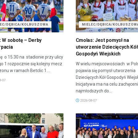
LEC/DĘBICA/KOLBUSZOWA
MIELEC/DĘBICA/KOLBUSZOW
: W sobotę – Derby
Cmolas: Jest pomysł na
pacia
utworzenie Dziecięcych Kół
Gospodyń Wiejskich
ę o 15.30 na stadionie przy ulicy
go 1 rozpocznie się kolejny mecz
W wielu miejscowościach w Pol
onu w ramach Betclic 1....
pojawia się pomysł utworzenia
Dziecięcych Kół Gospodyń Wiejsk
8-07
Inicjatywa ma na celu zachęcen
najmłodszych do...
2026-08-07