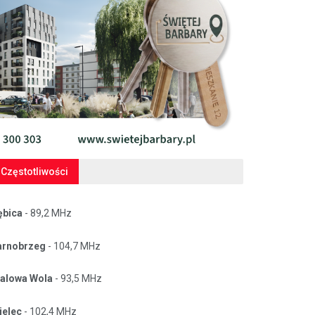
Częstotliwości
ębica
- 89,2 MHz
arnobrzeg
- 104,7 MHz
talowa Wola
- 93,5 MHz
ielec
- 102,4 MHz