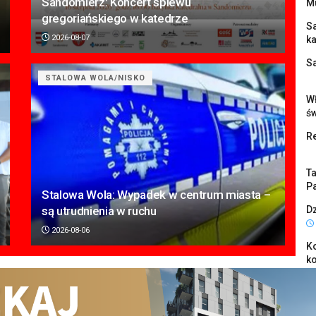
Sandomierz: Koncert śpiewu
M
gregoriańskiego w katedrze
S
2026-08-07
k
S
STALOWA WOLA/NISKO
Wł
ś
Re
Ta
Pa
Stalowa Wola: Wypadek w centrum miasta –
są utrudnienia w ruchu
Dz
2026-08-06
K
k