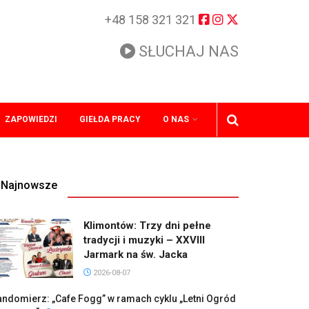
+48 158 321 321
SŁUCHAJ NAS
ZAPOWIEDZI
GIEŁDA PRACY
O NAS
Najnowsze
Klimontów: Trzy dni pełne
tradycji i muzyki – XXVIII
Jarmark na św. Jacka
2026-08-07
ndomierz: „Cafe Fogg” w ramach cyklu „Letni Ogród