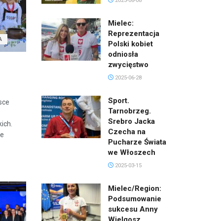
2025-08-08
Mielec:
Reprezentacja
A
Polski kobiet
odniosła
zwycięstwo
2025-06-28
Sport.
sce
Tarnobrzeg.
Srebro Jacka
ich.
Czecha na
ie
Pucharze Świata
we Włoszech
2025-03-15
Mielec/Region:
Podsumowanie
sukcesu Anny
Wielgosz