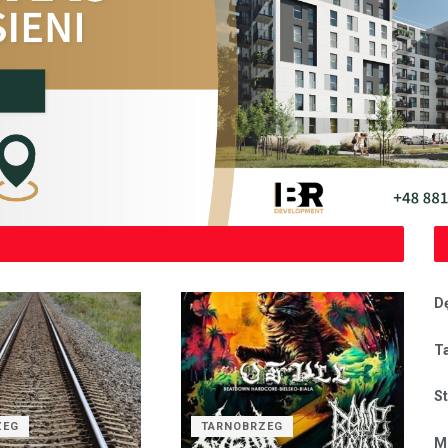
D
T
S
ZEG
TARNOBRZEG
M