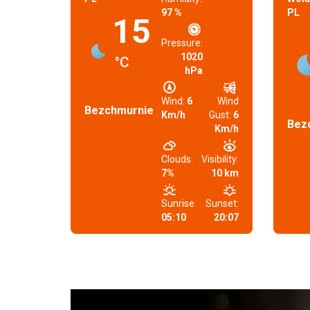
97 %
PL
15
Pressure:
1020
°C
hPa
Wind:
6
Wind
Bezchmurnie
Km/h
Gust:
6
Bez
Km/h
Clouds:
Visibility:
7%
10 km
Sunrise:
Sunset:
05:10
20:07