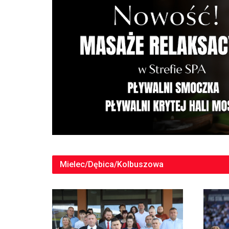
Mielec/Dębica/Kolbuszowa