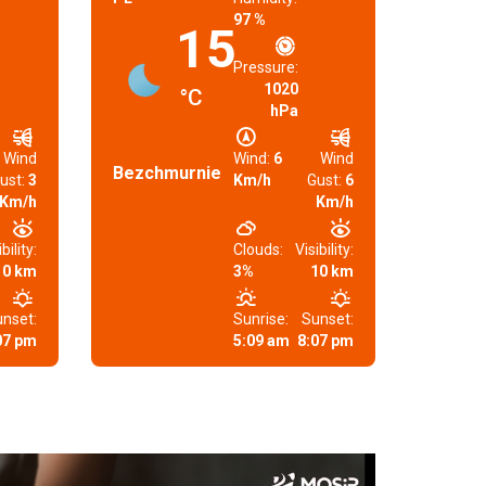
97 %
15
Pressure:
1020
°C
hPa
Wind
Wind:
6
Wind
Bezchmurnie
ust:
3
Km/h
Gust:
6
Km/h
Km/h
bility:
Clouds:
Visibility:
10 km
3%
10 km
nset:
Sunrise:
Sunset:
07 pm
5:09 am
8:07 pm