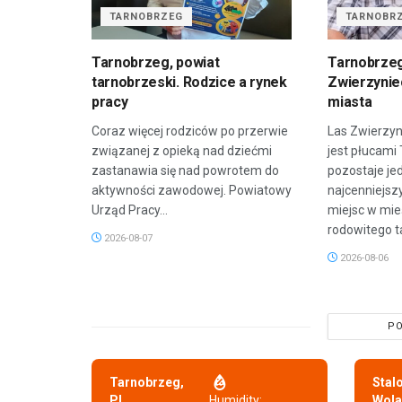
TARNOBRZEG
TARNOBR
Tarnobrzeg, powiat
Tarnobrzeg
tarnobrzeski. Rodzice a rynek
Zwierzyniec
pracy
miasta
Coraz więcej rodziców po przerwie
Las Zwierzyn
związanej z opieką nad dziećmi
jest płucami
zastanawia się nad powrotem do
pozostaje je
aktywności zawodowej. Powiatowy
najcenniejsz
Urząd Pracy...
miejsc w mie
rodowitego t
2026-08-07
2026-08-06
PO
Tarnobrzeg,
Stal
PL
Humidity:
Wola