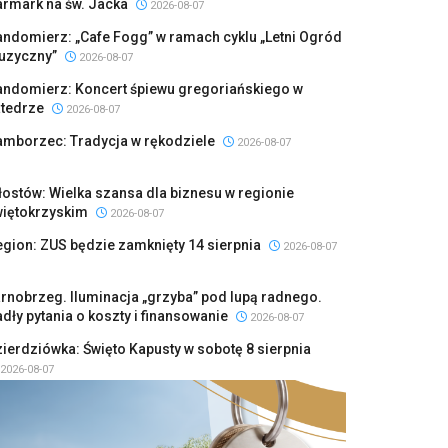
armark na św. Jacka
2026-08-07
ndomierz: „Cafe Fogg” w ramach cyklu „Letni Ogród
uzyczny”
2026-08-07
andomierz: Koncert śpiewu gregoriańskiego w
atedrze
2026-08-07
amborzec: Tradycja w rękodziele
2026-08-07
ostów: Wielka szansa dla biznesu w regionie
więtokrzyskim
2026-08-07
gion: ZUS będzie zamknięty 14 sierpnia
2026-08-07
rnobrzeg. Iluminacja „grzyba” pod lupą radnego.
dły pytania o koszty i finansowanie
2026-08-07
ierdziówka: Święto Kapusty w sobotę 8 sierpnia
2026-08-07