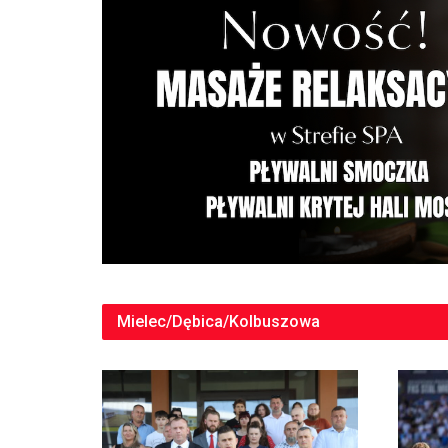
Mielec/Dębica/Kolbuszowa