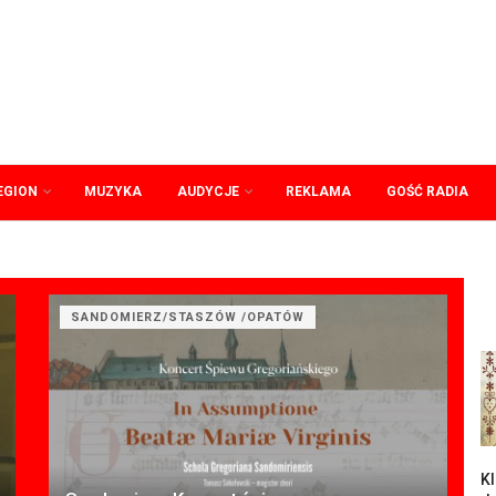
EGION
MUZYKA
AUDYCJE
REKLAMA
GOŚĆ RADIA
SANDOMIERZ/STASZÓW /OPATÓW
Kl