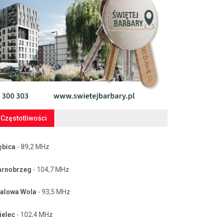
Częstotliwości
ębica
- 89,2 MHz
arnobrzeg
- 104,7 MHz
talowa Wola
- 93,5 MHz
ielec
- 102,4 MHz