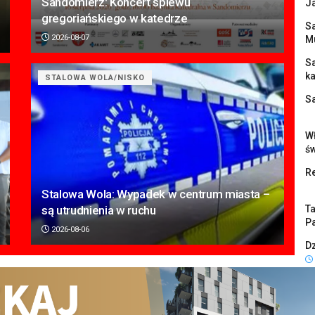
Sandomierz: Koncert śpiewu
J
gregoriańskiego w katedrze
Sa
2026-08-07
M
S
k
STALOWA WOLA/NISKO
S
Wł
ś
Re
Stalowa Wola: Wypadek w centrum miasta –
są utrudnienia w ruchu
Ta
Pa
2026-08-06
Dz