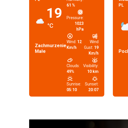
61 %
PL
19
Pressure:
1023
°C
hPa
Wind:
12
Wind
Zachmurzenie
Km/h
Gust:
19
Małe
Poc
Km/h
Clouds:
Visibility:
49%
10 km
Sunrise:
Sunset:
05:10
20:07