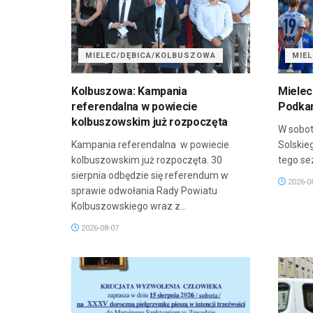
MIELEC/DĘBICA/KOLBUSZOWA
MIE
Kolbuszowa: Kampania
Mielec
referendalna w powiecie
Podkar
kolbuszowskim już rozpoczęta
W sobot
Kampania referendalna w powiecie
Solskie
kolbuszowskim już rozpoczęta. 30
tego sez
sierpnia odbędzie się referendum w
2026-0
sprawie odwołania Rady Powiatu
Kolbuszowskiego wraz z...
2026-08-07