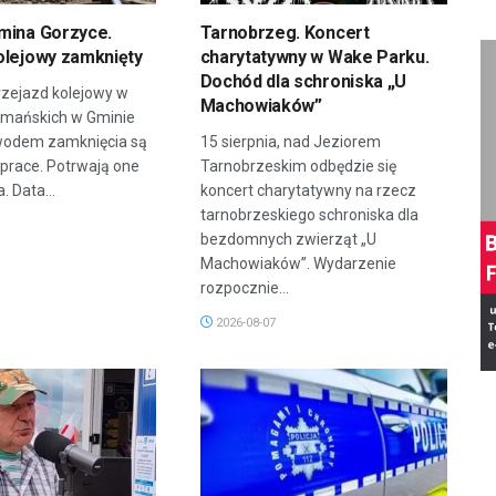
mina Gorzyce.
Tarnobrzeg. Koncert
olejowy zamknięty
charytatywny w Wake Parku.
Dochód dla schroniska „U
zejazd kolejowy w
Machowiaków”
rmańskich w Gminie
wodem zamknięcia są
15 sierpnia, nad Jeziorem
prace. Potrwają one
Tarnobrzeskim odbędzie się
. Data...
koncert charytatywny na rzecz
tarnobrzeskiego schroniska dla
bezdomnych zwierząt „U
Machowiaków”. Wydarzenie
rozpocznie...
2026-08-07