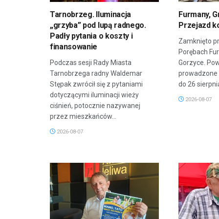
Tarnobrzeg. Iluminacja
Furmany, G
„grzyba” pod lupą radnego.
Przejazd k
Padły pytania o koszty i
Zamknięto pr
finansowanie
Porębach Fu
Podczas sesji Rady Miasta
Gorzyce. Po
Tarnobrzega radny Waldemar
prowadzone 
Stępak zwrócił się z pytaniami
do 26 sierpnia
dotyczącymi iluminacji wieży
2026-08-07
ciśnień, potocznie nazywanej
przez mieszkańców...
2026-08-07