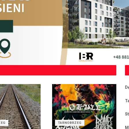
D
T
S
ZEG
TARNOBRZEG
M