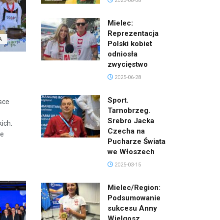
2025-08-08
Mielec:
Reprezentacja
A
Polski kobiet
odniosła
zwycięstwo
2025-06-28
Sport.
sce
Tarnobrzeg.
Srebro Jacka
ich.
Czecha na
ie
Pucharze Świata
we Włoszech
2025-03-15
Mielec/Region:
Podsumowanie
sukcesu Anny
Wielgosz