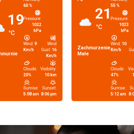
60 %
55 %
21
19
Pressure:
Pressure:
1022
1023
°C
hPa
hPa
°C
Wind:
9
Wind
Wind:
10
Zachmurzenie
Km/h
Gust:
16
Km/h
Gu
hmurnie
Małe
Km/h
Clouds:
Visibility:
Clouds:
Visi
20%
10 km
47%
Sunrise:
Sunset:
Sunrise:
Su
5:08 am
8:06 pm
5:12 am
8: