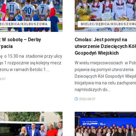
LEC/DĘBICA/KOLBUSZOWA
MIELEC/DĘBICA/KOLBUSZOW
: W sobotę – Derby
Cmolas: Jest pomysł na
pacia
utworzenie Dziecięcych Kół
Gospodyń Wiejskich
ę o 15.30 na stadionie przy ulicy
go 1 rozpocznie się kolejny mecz
W wielu miejscowościach w Pol
onu w ramach Betclic 1....
pojawia się pomysł utworzenia
Dziecięcych Kół Gospodyń Wiejsk
8-07
Inicjatywa ma na celu zachęcen
najmłodszych do...
2026-08-07