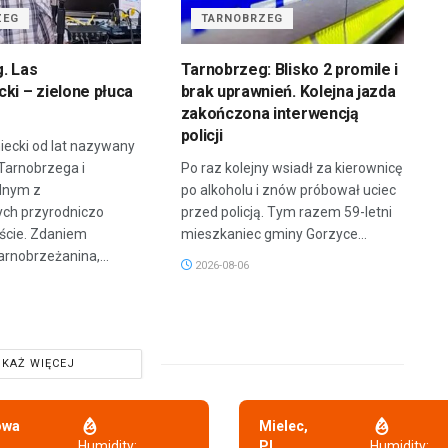
ZEG
TARNOBRZEG
. Las
Tarnobrzeg: Blisko 2 promile i
ki – zielone płuca
brak uprawnień. Kolejna jazda
zakończona interwencją
policji
iecki od lat nazywany
 Tarnobrzega i
Po raz kolejny wsiadł za kierownicę
dnym z
po alkoholu i znów próbował uciec
ych przyrodniczo
przed policją. Tym razem 59-letni
ście. Zdaniem
mieszkaniec gminy Gorzyce...
arnobrzeżanina,...
2026-08-06
KAŻ WIĘCEJ
owa
Mielec,
,
Humidity:
PL
Humidity: