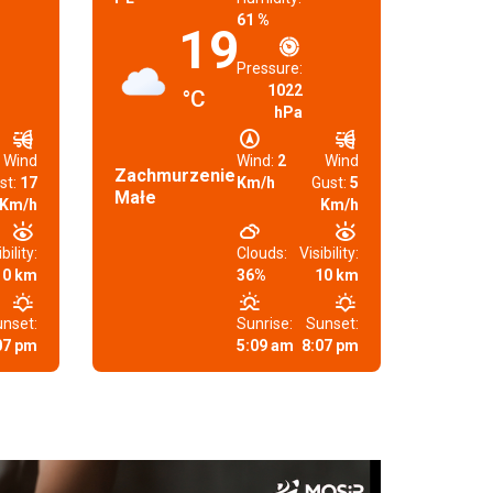
61 %
19
Pressure:
1022
°C
hPa
Wind
Wind:
2
Wind
Zachmurzenie
st:
17
Km/h
Gust:
5
Małe
Km/h
Km/h
bility:
Clouds:
Visibility:
10 km
36%
10 km
nset:
Sunrise:
Sunset:
07 pm
5:09 am
8:07 pm