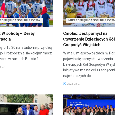
LEC/DĘBICA/KOLBUSZOWA
MIELEC/DĘBICA/KOLBUSZOW
: W sobotę – Derby
Cmolas: Jest pomysł na
pacia
utworzenie Dziecięcych Kół
Gospodyń Wiejskich
ę o 15.30 na stadionie przy ulicy
go 1 rozpocznie się kolejny mecz
W wielu miejscowościach w Pol
onu w ramach Betclic 1....
pojawia się pomysł utworzenia
Dziecięcych Kół Gospodyń Wiejsk
8-07
Inicjatywa ma na celu zachęcen
najmłodszych do...
2026-08-07