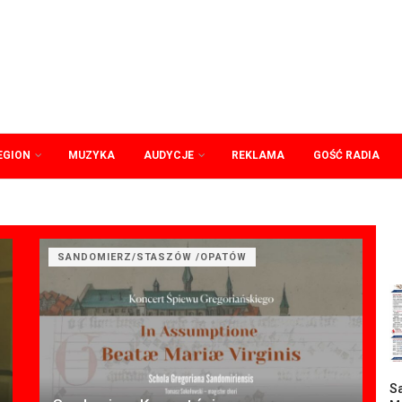
EGION
MUZYKA
AUDYCJE
REKLAMA
GOŚĆ RADIA
SANDOMIERZ/STASZÓW /OPATÓW
Sa