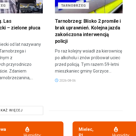
ZEG
TARNOBRZEG
. Las
Tarnobrzeg: Blisko 2 promile i
ki – zielone płuca
brak uprawnień. Kolejna jazda
zakończona interwencją
policji
iecki od lat nazywany
 Tarnobrzega i
Po raz kolejny wsiadł za kierownicę
dnym z
po alkoholu i znów próbował uciec
ych przyrodniczo
przed policją. Tym razem 59-letni
ście. Zdaniem
mieszkaniec gminy Gorzyce...
arnobrzeżanina,...
2026-08-06
KAŻ WIĘCEJ
owa
Mielec,
,
Humidity:
PL
Humidity: