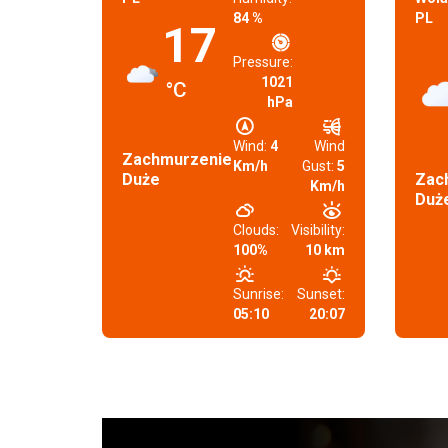
84 %
PL
17
Pressure:
1021
°C
hPa
Wind:
4
Wind
Zachmurzenie
Km/h
Gust:
5
Duże
Zac
Km/h
Duż
Clouds:
Visibility:
100%
10 km
Sunrise:
Sunset:
05:10
20:07