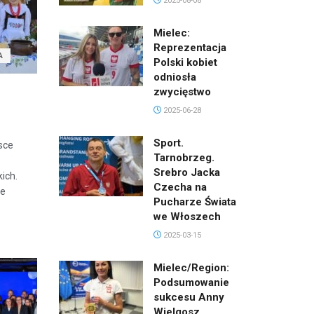
2025-08-08
Mielec:
Reprezentacja
A
Polski kobiet
odniosła
zwycięstwo
2025-06-28
Sport.
sce
Tarnobrzeg.
Srebro Jacka
ich.
Czecha na
ie
Pucharze Świata
we Włoszech
2025-03-15
Mielec/Region:
Podsumowanie
sukcesu Anny
Wielgosz