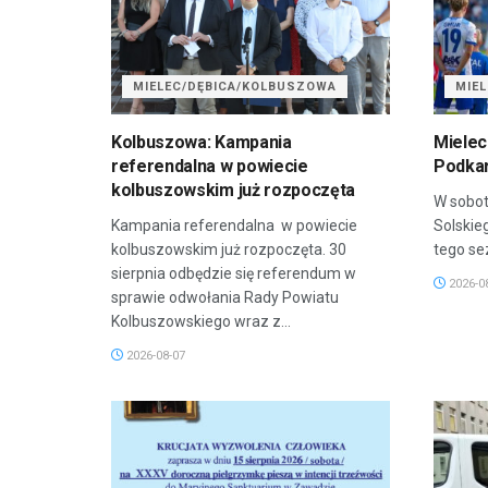
MIELEC/DĘBICA/KOLBUSZOWA
MIE
Kolbuszowa: Kampania
Mielec
referendalna w powiecie
Podkar
kolbuszowskim już rozpoczęta
W sobot
Kampania referendalna w powiecie
Solskie
kolbuszowskim już rozpoczęta. 30
tego sez
sierpnia odbędzie się referendum w
2026-0
sprawie odwołania Rady Powiatu
Kolbuszowskiego wraz z...
2026-08-07