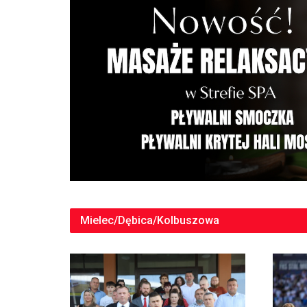
Mielec/Dębica/Kolbuszowa