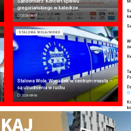
Sandomierz: Koncert śpiewu
M
gregoriańskiego w katedrze
S
2026-08-07
k
S
STALOWA WOLA/NISKO
Wł
ś
Re
Ta
Pa
Stalowa Wola: Wypadek w centrum miasta –
są utrudnienia w ruchu
Dz
2026-08-06
K
k