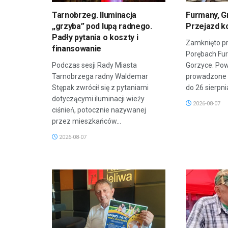
Tarnobrzeg. Iluminacja
Furmany, G
„grzyba” pod lupą radnego.
Przejazd k
Padły pytania o koszty i
Zamknięto pr
finansowanie
Porębach Fu
Podczas sesji Rady Miasta
Gorzyce. Po
Tarnobrzega radny Waldemar
prowadzone 
Stępak zwrócił się z pytaniami
do 26 sierpnia
dotyczącymi iluminacji wieży
2026-08-07
ciśnień, potocznie nazywanej
przez mieszkańców...
2026-08-07