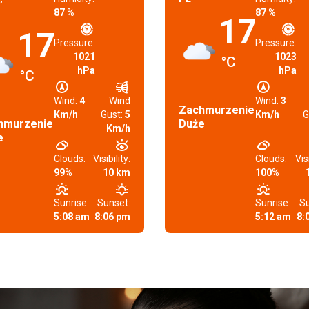
87 %
87 %
17
17
Pressure:
Pressure:
1021
1023
°C
hPa
hPa
°C
Wind:
4
Wind
Wind:
3
Zachmurzenie
Km/h
Gust:
5
Km/h
G
hmurzenie
Duże
Km/h
e
Clouds:
Visibility:
Clouds:
Visi
99%
10 km
100%
Sunrise:
Sunset:
Sunrise:
Su
5:08 am
8:06 pm
5:12 am
8: