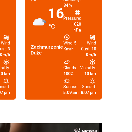
84 %
16
Pressure:
1020
°C
hPa
Wind
Wind:
5
Wind
Zachmurzenie
ust:
3
Km/h
Gust:
10
Duże
Km/h
Km/h
bility:
Clouds:
Visibility:
10 km
100%
10 km
nset:
Sunrise:
Sunset:
07 pm
5:09 am
8:07 pm