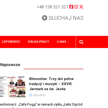
+48 158 321 321
SŁUCHAJ NAS
ZAPOWIEDZI
GIEŁDA PRACY
O NAS
Najnowsze
Klimontów: Trzy dni pełne
tradycji i muzyki – XXVIII
Jarmark na św. Jacka
2026-08-07
ndomierz: „Cafe Fogg” w ramach cyklu „Letni Ogród