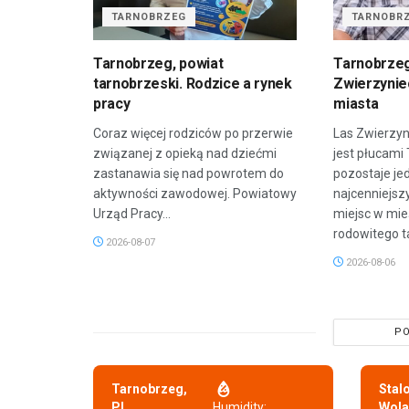
TARNOBRZEG
TARNOBR
Tarnobrzeg, powiat
Tarnobrzeg
tarnobrzeski. Rodzice a rynek
Zwierzyniec
pracy
miasta
Coraz więcej rodziców po przerwie
Las Zwierzyn
związanej z opieką nad dziećmi
jest płucami
zastanawia się nad powrotem do
pozostaje je
aktywności zawodowej. Powiatowy
najcenniejsz
Urząd Pracy...
miejsc w mie
rodowitego t
2026-08-07
2026-08-06
PO
Tarnobrzeg,
Stal
PL
Humidity:
Wola