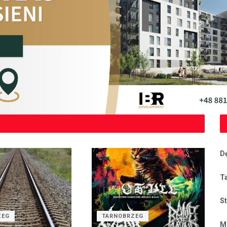
D
T
S
ZEG
TARNOBRZEG
M