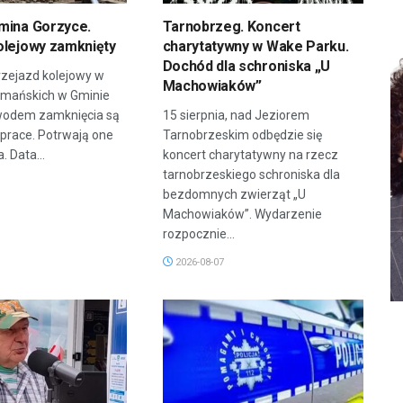
mina Gorzyce.
Tarnobrzeg. Koncert
olejowy zamknięty
charytatywny w Wake Parku.
Dochód dla schroniska „U
zejazd kolejowy w
Machowiaków”
rmańskich w Gminie
wodem zamknięcia są
15 sierpnia, nad Jeziorem
prace. Potrwają one
Tarnobrzeskim odbędzie się
. Data...
koncert charytatywny na rzecz
tarnobrzeskiego schroniska dla
bezdomnych zwierząt „U
Machowiaków”. Wydarzenie
rozpocznie...
2026-08-07