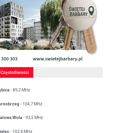
Częstotliwości
ębica
- 89,2 MHz
arnobrzeg
- 104,7 MHz
talowa Wola
- 93,5 MHz
ielec
- 102,4 MHz