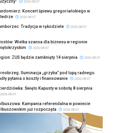
uzyczny”
2026-08-07
andomierz: Koncert śpiewu gregoriańskiego w
atedrze
2026-08-07
amborzec: Tradycja w rękodziele
2026-08-07
ostów: Wielka szansa dla biznesu w regionie
więtokrzyskim
2026-08-07
gion: ZUS będzie zamknięty 14 sierpnia
2026-08-07
rnobrzeg. Iluminacja „grzyba” pod lupą radnego.
dły pytania o koszty i finansowanie
2026-08-07
ierdziówka: Święto Kapusty w sobotę 8 sierpnia
2026-08-07
olbuszowa: Kampania referendalna w powiecie
olbuszowskim już rozpoczęta
2026-08-07