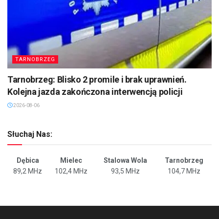
TARNOBRZEG
Tarnobrzeg: Blisko 2 promile i brak uprawnień.
Kolejna jazda zakończona interwencją policji
2026-08-06
Słuchaj Nas:
Dębica
Mielec
Stalowa Wola
Tarnobrzeg
89,2 MHz
102,4 MHz
93,5 MHz
104,7 MHz