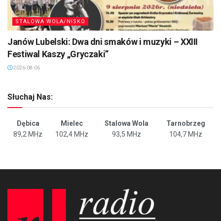
STALOWA WOLA/NISKO
Janów Lubelski: Dwa dni smaków i muzyki – XXIII
Festiwal Kaszy „Gryczaki”
2026-08-06
Słuchaj Nas:
Dębica
Mielec
Stalowa Wola
Tarnobrzeg
89,2 MHz
102,4 MHz
93,5 MHz
104,7 MHz