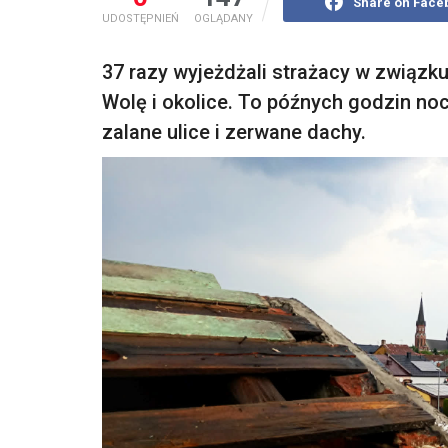
Share on Face
UDOSTĘPNIEŃ
OGLĄDANY
37 razy wyjeżdżali strażacy w związku
Wolę i okolice. To późnych godzin noc
zalane ulice i zerwane dachy.