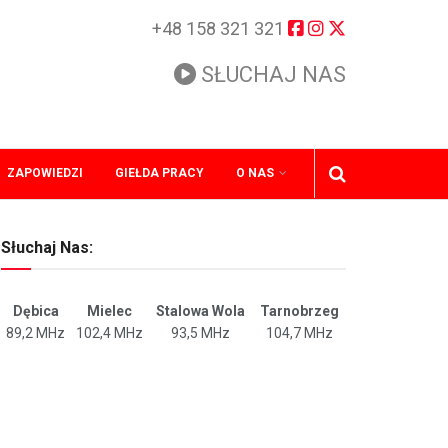
+48 158 321 321
SŁUCHAJ NAS
ZAPOWIEDZI
GIEŁDA PRACY
O NAS
Słuchaj Nas:
Dębica
Mielec
Stalowa Wola
Tarnobrzeg
89,2 MHz
102,4 MHz
93,5 MHz
104,7 MHz