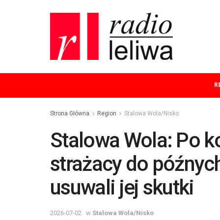
R
Strona Główna
Region
Stalowa Wola/Nisko
Stalowa Wola: Po ko
strażacy do późnyc
usuwali jej skutki
2026-07-02
w
Stalowa Wola/Nisko