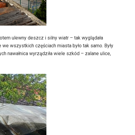
otem ulewny deszcz i silny wiatr – tak wyglądała
e we wszystkich częściach miasta było tak samo. Były
rych nawałnica wyrządziła wiele szkód – zalane ulice,