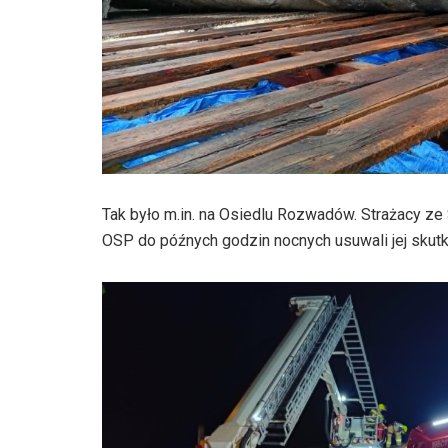
Tak było m.in. na Osiedlu Rozwadów. Strażacy ze
OSP do późnych godzin nocnych usuwali jej skutki