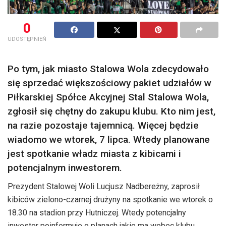
0
UDOSTĘPNIEŃ
Po tym, jak miasto Stalowa Wola zdecydowało
się sprzedać większościowy pakiet udziałów w
Piłkarskiej Spółce Akcyjnej Stal Stalowa Wola,
zgłosił się chętny do zakupu klubu. Kto nim jest,
na razie pozostaje tajemnicą. Więcej będzie
wiadomo we wtorek, 7 lipca. Wtedy planowane
jest spotkanie władz miasta z kibicami i
potencjalnym inwestorem.
Prezydent Stalowej Woli Lucjusz Nadbereżny, zaprosił
kibiców zielono-czarnej drużyny na spotkanie we wtorek o
18.30 na stadion przy Hutniczej. Wtedy potencjalny
inwestor poinformuje o planach jakie ma wobec klubu