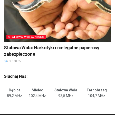
STALOWA WOLA/NISKO
Stalowa Wola: Narkotyki i nielegalne papierosy
zabezpieczone
2026-08-05
Słuchaj Nas:
Dębica
Mielec
Stalowa Wola
Tarnobrzeg
89,2 MHz
102,4 MHz
93,5 MHz
104,7 MHz