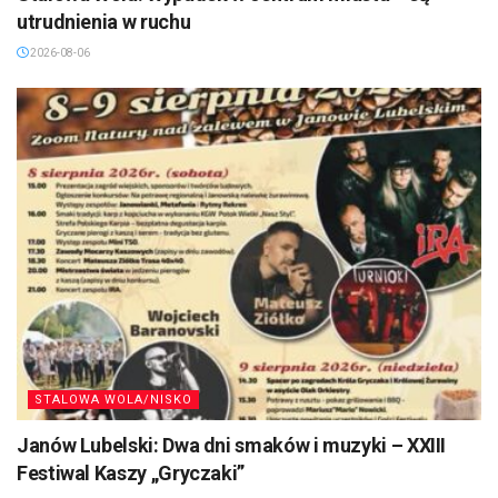
utrudnienia w ruchu
2026-08-06
STALOWA WOLA/NISKO
Janów Lubelski: Dwa dni smaków i muzyki – XXIII
Festiwal Kaszy „Gryczaki”