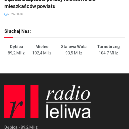
mieszkańców powiatu
2026-08-07
Słuchaj Nas:
Dębica
Mielec
Stalowa Wola
Tarnobrzeg
89,2 MHz
102,4 MHz
93,5 MHz
104,7 MHz
Dębica
- 89,2 MHz