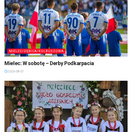
MIELEC/DĘBICA/KOLBUSZOWA
Mielec: W sobotę – Derby Podkarpacia
2026-08-07