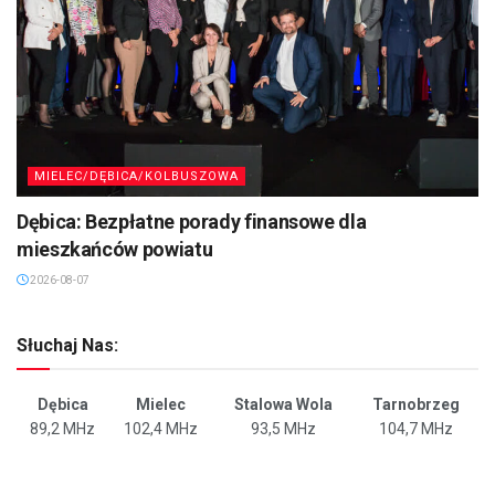
MIELEC/DĘBICA/KOLBUSZOWA
Dębica: Bezpłatne porady finansowe dla
mieszkańców powiatu
2026-08-07
Słuchaj Nas:
Dębica
Mielec
Stalowa Wola
Tarnobrzeg
89,2 MHz
102,4 MHz
93,5 MHz
104,7 MHz