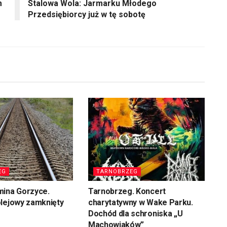
m
Stalowa Wola: Jarmarku Młodego
Przedsiębiorcy już w tę sobotę
EG
TARNOBRZEG
mina Gorzyce.
Tarnobrzeg. Koncert
olejowy zamknięty
charytatywny w Wake Parku.
Dochód dla schroniska „U
Machowiaków”