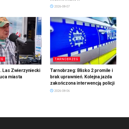
2026-08-07
EG
TARNOBRZEG
 Las Zwierzyniecki
Tarnobrzeg: Blisko 2 promile i
łuca miasta
brak uprawnień. Kolejna jazda
zakończona interwencją policji
2026-08-06