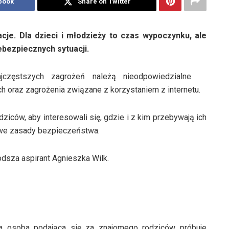
book
Share on Twitter
cje. Dla dzieci i młodzieży to czas wypoczynku, ale
bezpiecznych sytuacji.
jczęstszych zagrożeń należą nieodpowiedzialne
h oraz zagrożenia związane z korzystaniem z internetu.
ziców, aby interesowali się, gdzie i z kim przebywają ich
owe zasady bezpieczeństwa.
odsza aspirant Agnieszka Wilk.
oma osoba podająca się za znajomego rodziców próbuje