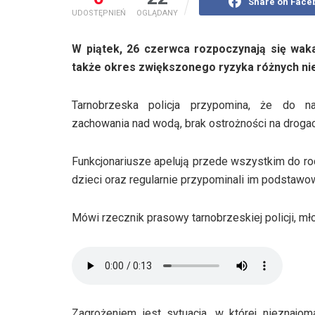
Share on Face
UDOSTĘPNIEŃ
OGLĄDANY
W piątek, 26 czerwca rozpoczynają się waka
także okres zwiększonego ryzyka różnych nie
Tarnobrzeska policja przypomina, że do na
zachowania nad wodą, brak ostrożności na drogac
Funkcjonariusze apelują przede wszystkim do rod
dzieci oraz regularnie przypominali im podstaw
Mówi rzecznik prasowy tarnobrzeskiej policji, mł
Zagrożeniem jest sytuacja, w której nieznaj