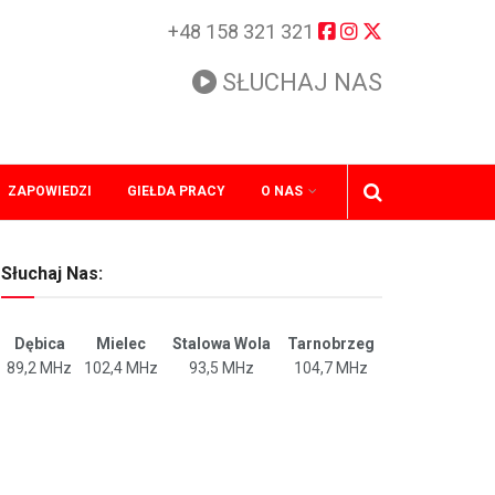
+48 158 321 321
SŁUCHAJ NAS
ZAPOWIEDZI
GIEŁDA PRACY
O NAS
Słuchaj Nas:
Dębica
Mielec
Stalowa Wola
Tarnobrzeg
89,2 MHz
102,4 MHz
93,5 MHz
104,7 MHz