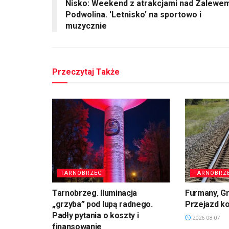
Nisko: Weekend z atrakcjami nad Zalewe
Podwolina. 'Letnisko’ na sportowo i
muzycznie
Przeczytaj Także
TARNOBRZEG
TARNOBRZ
Tarnobrzeg. Iluminacja
Furmany, G
„grzyba” pod lupą radnego.
Przejazd k
Padły pytania o koszty i
2026-08-07
finansowanie