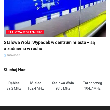
STALOWA WOLA/NISKO
Stalowa Wola: Wypadek w centrum miasta – są
utrudnienia w ruchu
2026-08-06
Słuchaj Nas:
Dębica
Mielec
Stalowa Wola
Tarnobrzeg
89,2 MHz
102,4 MHz
93,5 MHz
104,7 MHz