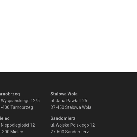
arnobrzeg
Stalowa Wola
. Wyspiańskiego 12/5
al. Jana Pawła II 25
9-400 Tarnobrzeg
37-450 Stalowa Wola
ielec
Sandomierz
. Niepodległości 12
ul. Wojska Polskiego 12
-300 Mielec
27-600 Sandomierz