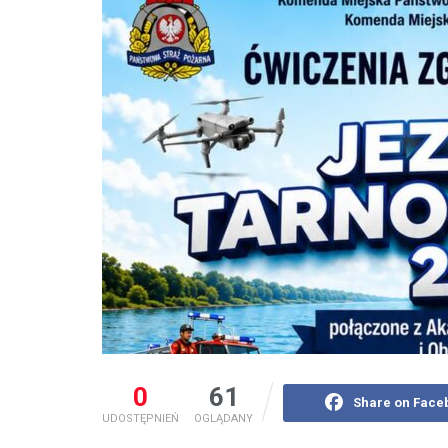
0
61
Share on Face
UDOSTĘPNIEŃ
OGLĄDANY