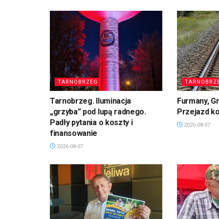
TARNOBRZEG
TARNOBRZ
Tarnobrzeg. Iluminacja
Furmany, G
„grzyba” pod lupą radnego.
Przejazd k
Padły pytania o koszty i
2026-08-07
finansowanie
2026-08-07