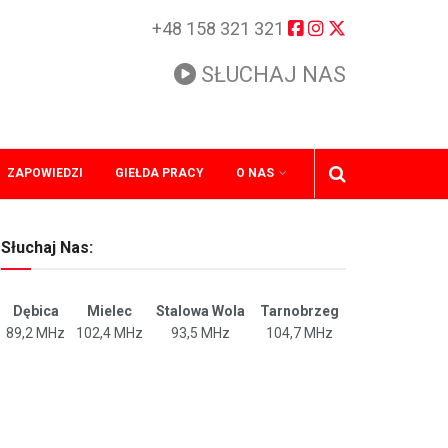
+48 158 321 321
SŁUCHAJ NAS
ZAPOWIEDZI
GIEŁDA PRACY
O NAS
Słuchaj Nas:
Dębica
Mielec
Stalowa Wola
Tarnobrzeg
89,2 MHz
102,4 MHz
93,5 MHz
104,7 MHz