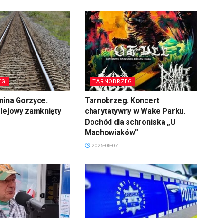
EG
TARNOBRZEG
mina Gorzyce.
Tarnobrzeg. Koncert
olejowy zamknięty
charytatywny w Wake Parku.
Dochód dla schroniska „U
Machowiaków”
2026-08-07