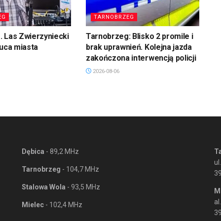
EG
TARNOBRZEG
 Las Zwierzyniecki
Tarnobrzeg: Blisko 2 promile i
łuca miasta
brak uprawnień. Kolejna jazda
zakończona interwencją policji
2026-08-06
Dębica
- 89,2 MHz
T
ul
Tarnobrzeg
- 104,7 MHz
3
Stalowa Wola
- 93,5 MHz
M
al
Mielec
- 102,4 MHz
39