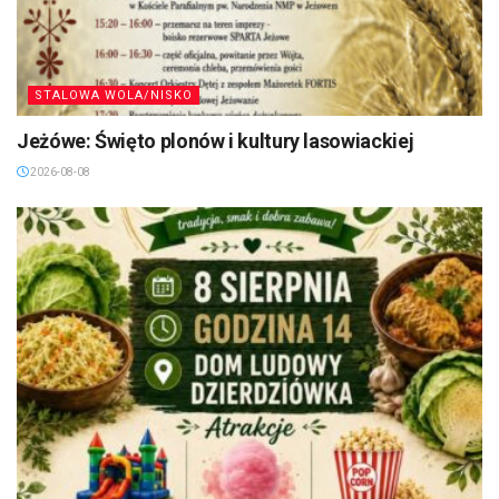
STALOWA WOLA/NISKO
Jeżówe: Święto plonów i kultury lasowiackiej
2026-08-08