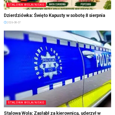
STALOWA WOLA/NISKO
Dzierdziówka: Święto Kapusty w sobotę 8 sierpnia
2026-08-07
STALOWA WOLA/NISKO
Stalowa Wola: Zasłabł za kierownicą, uderzył w