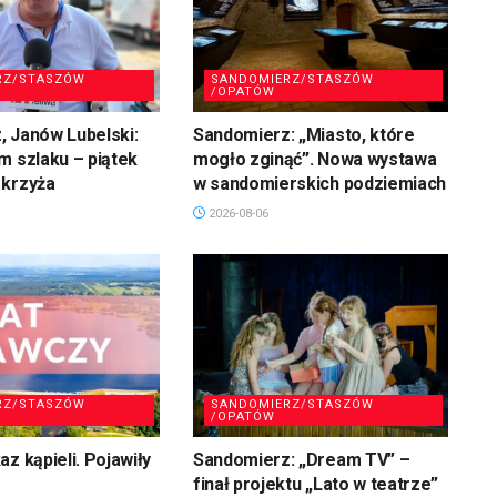
RZ/STASZÓW
SANDOMIERZ/STASZÓW
/OPATÓW
 Janów Lubelski:
Sandomierz: „Miasto, które
m szlaku – piątek
mogło zginąć”. Nowa wystawa
 krzyża
w sandomierskich podziemiach
2026-08-06
RZ/STASZÓW
SANDOMIERZ/STASZÓW
/OPATÓW
z kąpieli. Pojawiły
Sandomierz: „Dream TV” –
finał projektu „Lato w teatrze”