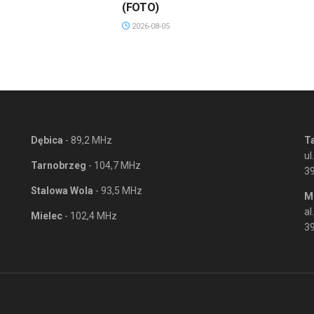
(FOTO)
2026-08-05
Dębica
- 89,2 MHz
T
ul
Tarnobrzeg
- 104,7 MHz
3
Stalowa Wola
- 93,5 MHz
M
al
Mielec
- 102,4 MHz
39