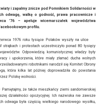
kwiaty i zapalmy znicze pod Pomnikiem Solidarności w
ch odwagę, walkę o godność, prawa pracownicze i
wca ’76 – apeluje wicemarszałek województwa
facebookowym profilu.
czerwca 1976 roku tysiące Polaków wyszły na ulice
W strajkach i protestach uczestniczyło ponad 80 tysięcy
województw. Odpowiedzią komunistycznej władzy były
 pracy i upokorzenia, które miały złamać ducha wolnych
z prześladowanymi robotnikami narodził się Komitet Obrony
ga, która kilka lat później doprowadziła do powstania
przez Polskę wolności.
 Pamiętajmy, że także mieszkańcy ziemi sandomierskiej
szej działalności opozycyjnej. Ich nazwiska nie zawsze
 ich odwaga była częścią wielkiego narodowego wysiłku,