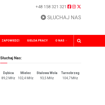
+48 158 321 321
SŁUCHAJ NAS
ZAPOWIEDZI
GIEŁDA PRACY
O NAS
Słuchaj Nas:
Dębica
Mielec
Stalowa Wola
Tarnobrzeg
89,2 MHz
102,4 MHz
93,5 MHz
104,7 MHz