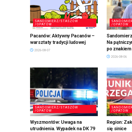
SANDOMIERZ/STASZÓW
SANDOMIE
/OPATÓW
/OPATÓW
Pacanów: Aktywny Pacanów –
Sandomierz,
warsztaty tradycji ludowej
Na pątniczy
po znakiem
2026-08-07
2026-08-06
SANDOMIERZ/STASZÓW
SANDOMIE
/OPATÓW
/OPATÓW
Wyszmontów: Uwaga na
Region: Zaka
utrudnienia. Wypadek na DK 79
się sinice