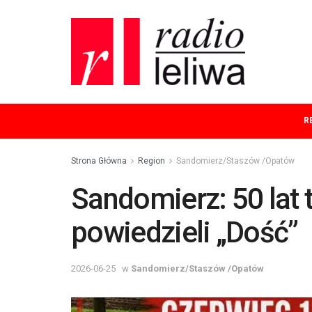
R
Strona Główna
Region
Sandomierz/Staszów /Opatów
Sandomierz: 50 lat 
powiedzieli „Dość”
2026-06-25
w
Sandomierz/Staszów /Opatów