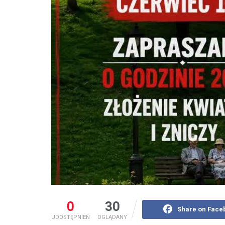
0
30
Share on Face
UDOSTĘPNIEŃ
OGLĄDANY