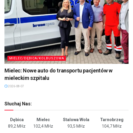
MIELEC/DĘBICA/KOLBUSZOWA
Mielec: Nowe auto do transportu pacjentów w
mieleckim szpitalu
2026-08-07
Słuchaj Nas:
Dębica
Mielec
Stalowa Wola
Tarnobrzeg
89,2 MHz
102,4 MHz
93,5 MHz
104,7 MHz