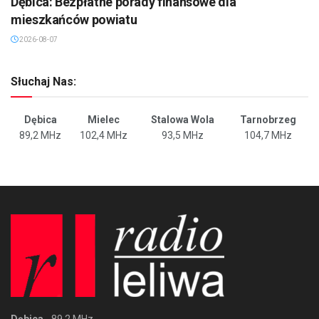
Dębica: Bezpłatne porady finansowe dla
mieszkańców powiatu
2026-08-07
Słuchaj Nas:
Dębica
Mielec
Stalowa Wola
Tarnobrzeg
89,2 MHz
102,4 MHz
93,5 MHz
104,7 MHz
Dębica
- 89,2 MHz