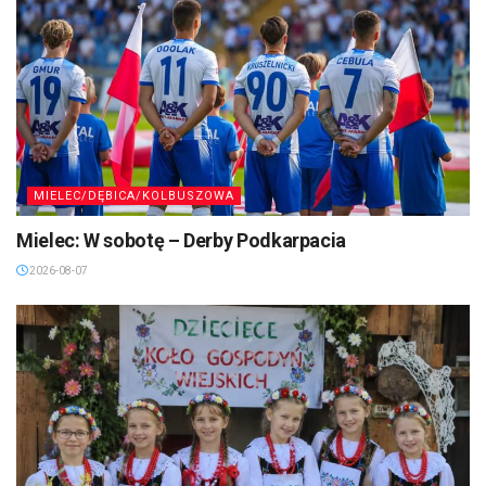
MIELEC/DĘBICA/KOLBUSZOWA
Mielec: W sobotę – Derby Podkarpacia
2026-08-07