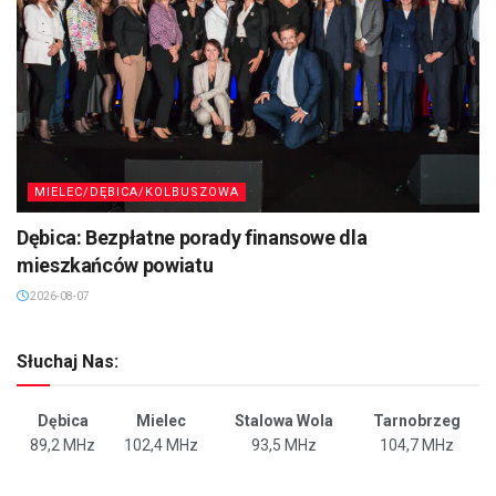
MIELEC/DĘBICA/KOLBUSZOWA
Dębica: Bezpłatne porady finansowe dla
mieszkańców powiatu
2026-08-07
Słuchaj Nas:
Dębica
Mielec
Stalowa Wola
Tarnobrzeg
89,2 MHz
102,4 MHz
93,5 MHz
104,7 MHz