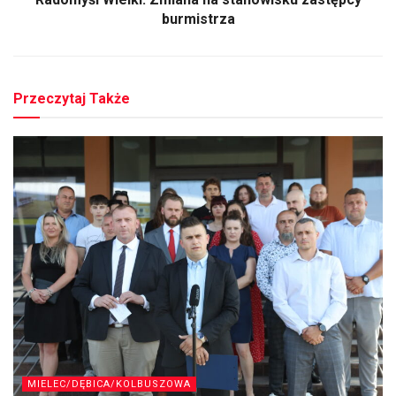
burmistrza
Przeczytaj Także
MIELEC/DĘBICA/KOLBUSZOWA